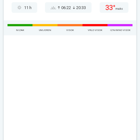
33°
11 h
06:22
20:33
maks
NIZAK
UMJEREN
VISOK
VRLO VISOK
IZNIMNO VISOK