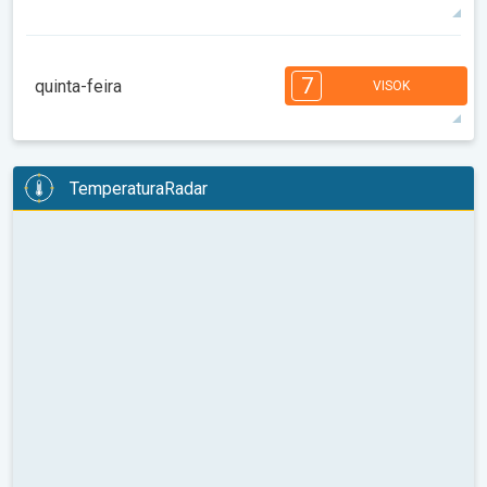
32°
14 h
06:26
20:29
maks
7
7
7
6
6
5
4
3
3
2
2
7
quinta-feira
VISOK
08:00
10:00
12:00
14:00
16:00
18:00
33°
14 h
06:27
20:27
maks
7
7
7
6
6
5
4
3
3
2
2
TemperaturaRadar
08:00
10:00
12:00
14:00
16:00
18:00
31°
12 h
06:28
20:26
maks