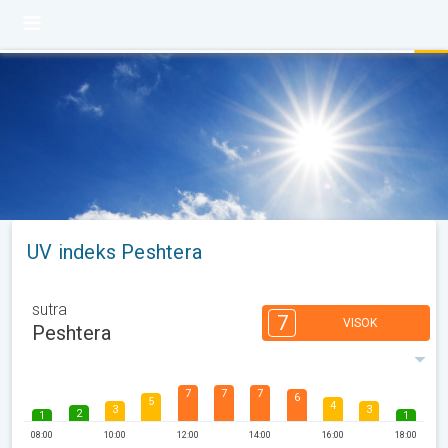
UV indeks Peshtera
sutra
7
VISOK
Peshtera
7
7
7
6
5
4
3
3
2
1
1
08:00
10:00
12:00
14:00
16:00
18:00