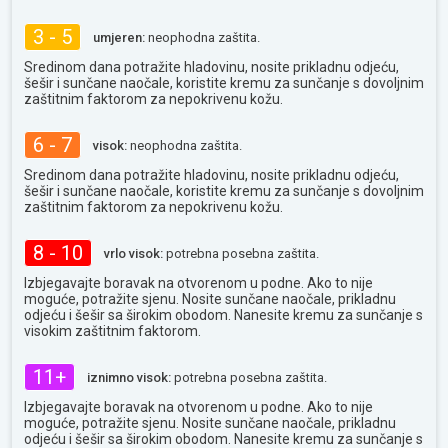
3 - 5
umjeren:
neophodna zaštita.
Sredinom dana potražite hladovinu, nosite prikladnu odjeću,
šešir i sunčane naočale, koristite kremu za sunčanje s dovoljnim
zaštitnim faktorom za nepokrivenu kožu.
6 - 7
visok:
neophodna zaštita.
Sredinom dana potražite hladovinu, nosite prikladnu odjeću,
šešir i sunčane naočale, koristite kremu za sunčanje s dovoljnim
zaštitnim faktorom za nepokrivenu kožu.
8 - 10
vrlo visok:
potrebna posebna zaštita.
Izbjegavajte boravak na otvorenom u podne. Ako to nije
moguće, potražite sjenu. Nosite sunčane naočale, prikladnu
odjeću i šešir sa širokim obodom. Nanesite kremu za sunčanje s
visokim zaštitnim faktorom.
11+
iznimno visok:
potrebna posebna zaštita.
Izbjegavajte boravak na otvorenom u podne. Ako to nije
moguće, potražite sjenu. Nosite sunčane naočale, prikladnu
odjeću i šešir sa širokim obodom. Nanesite kremu za sunčanje s