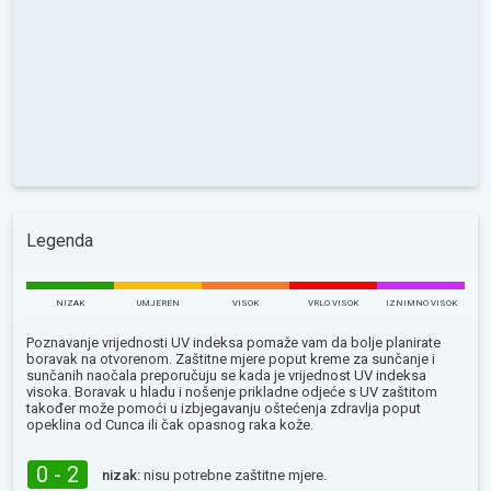
Legenda
NIZAK
UMJEREN
VISOK
VRLO VISOK
IZNIMNO VISOK
Poznavanje vrijednosti UV indeksa pomaže vam da bolje planirate
boravak na otvorenom. Zaštitne mjere poput kreme za sunčanje i
sunčanih naočala preporučuju se kada je vrijednost UV indeksa
visoka. Boravak u hladu i nošenje prikladne odjeće s UV zaštitom
također može pomoći u izbjegavanju oštećenja zdravlja poput
opeklina od Сunca ili čak opasnog raka kože.
0 - 2
nizak:
nisu potrebne zaštitne mjere.