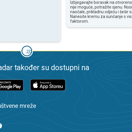
Izbjegavajte boravak na otvoren
nije moguće, potražite sjenu. Nos
naočale, prikladnu odjeću i šešir
Nanesite kremu za sunčanje s vi
faktorom.
dar također su dostupni na
uštvene mreže