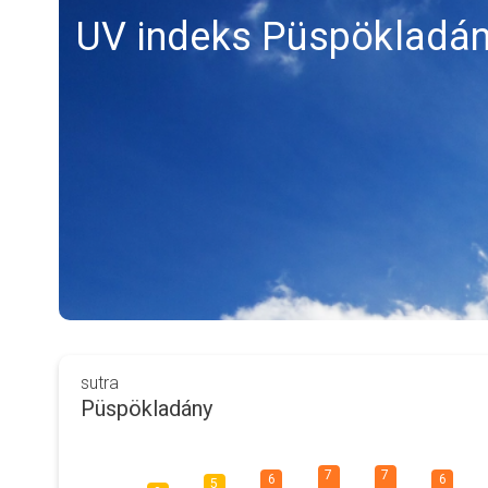
UV indeks Püspökladá
sutra
Püspökladány
7
7
6
6
5