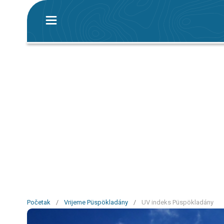
Početak
/
Vrijeme Püspökladány
/
UV indeks Püspökladány