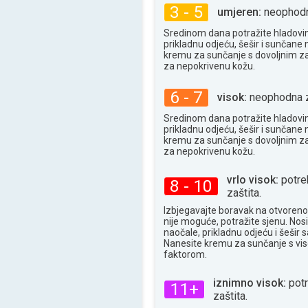
33°
maks
3 - 5
umjeren:
neophodna
Sredinom dana potražite hladovin
prikladnu odjeću, šešir i sunčane n
kremu za sunčanje s dovoljnim z
za nepokrivenu kožu.
6 - 7
visok:
neophodna z
Sredinom dana potražite hladovin
prikladnu odjeću, šešir i sunčane n
kremu za sunčanje s dovoljnim z
za nepokrivenu kožu.
vrlo visok:
potre
8 - 10
zaštita.
Izbjegavajte boravak na otvoren
nije moguće, potražite sjenu. Nos
naočale, prikladnu odjeću i šešir
Nanesite kremu za sunčanje s vi
faktorom.
iznimno visok:
pot
11+
zaštita.