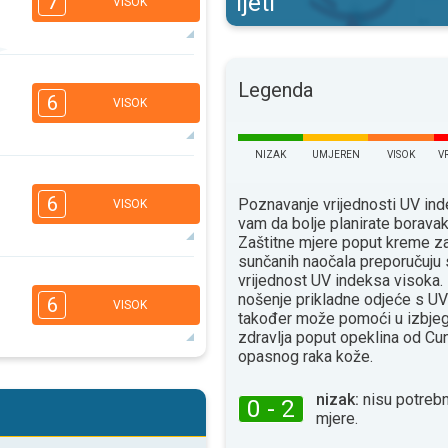
ljeti
7
VISOK
5
Legenda
3
2
1
6
VISOK
16:00
18:00
34°
maks
NIZAK
UMJEREN
VISOK
V
4
2
1
6
Poznavanje vrijednosti UV i
VISOK
16:00
18:00
vam da bolje planirate borava
Zaštitne mjere poput kreme za
37°
maks
sunčanih naočala preporučuju 
vrijednost UV indeksa visoka. 
4
3
2
1
nošenje prikladne odjeće s UV
6
VISOK
16:00
18:00
također može pomoći u izbjeg
zdravlja poput opeklina od Сun
29°
maks
opasnog raka kože.
4
3
2
1
nizak:
nisu potrebn
0 - 2
16:00
18:00
mjere.