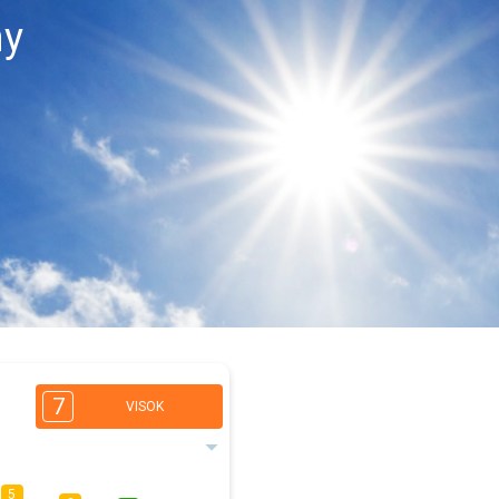
ny
7
VISOK
5