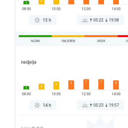
3
1
08:00
10:00
12:00
14:00
13 h
05:22
19:58
NIZAK
UMJEREN
VISOK
V
nedjelja
7
7
6
6
5
3
1
08:00
10:00
12:00
14:00
14 h
05:23
19:57