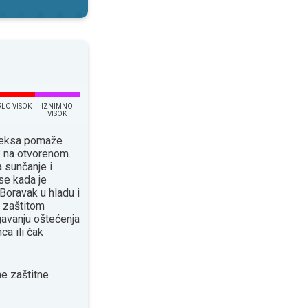
RLO VISOK
IZNIMNO
VISOK
ndeksa pomaže
k na otvorenom.
 sunčanje i
se kada je
Boravak u hladu i
 zaštitom
avanju oštećenja
ca ili čak
e zaštitne