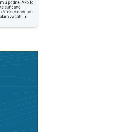
om u podne. Ako to
ite sunčane
 sa širokim obodom.
sokim zaštitnim