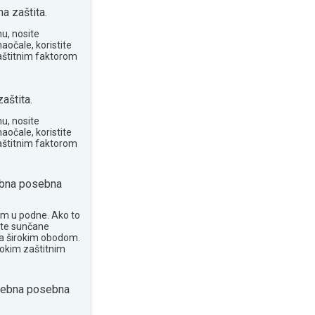
 zaštita.
u, nosite
aočale, koristite
aštitnim faktorom
aštita.
u, nosite
aočale, koristite
aštitnim faktorom
bna posebna
om u podne. Ako to
ite sunčane
 sa širokim obodom.
sokim zaštitnim
rebna posebna