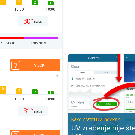
3
2
1
16:00
18:00
30°
maks
RLO VISOK
IZNIMNO VISOK
UV zračenje nije štetno samo ljeti
7
VISOK
5
3
2
1
16:00
18:00
31°
maks
Kako pratiti UV indeks?
UV zračenje nije š