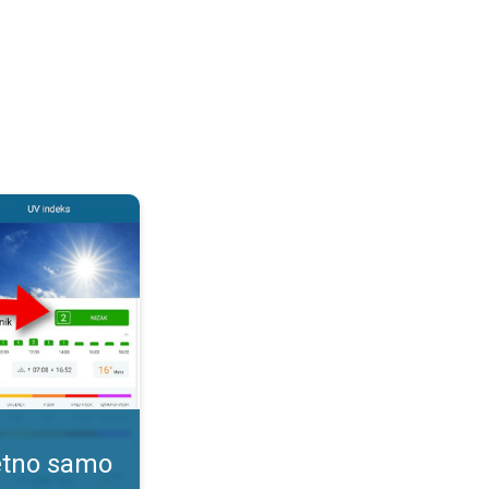
. Kako pratiti UV indeks?. . .
tetno samo