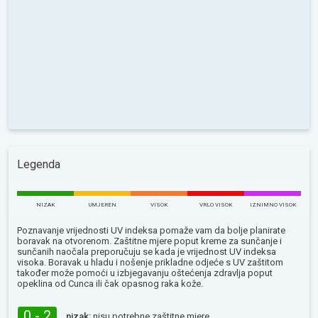
Legenda
NIZAK
UMJEREN
VISOK
VRLO VISOK
IZNIMNO VISOK
Poznavanje vrijednosti UV indeksa pomaže vam da bolje planirate
boravak na otvorenom. Zaštitne mjere poput kreme za sunčanje i
sunčanih naočala preporučuju se kada je vrijednost UV indeksa
visoka. Boravak u hladu i nošenje prikladne odjeće s UV zaštitom
također može pomoći u izbjegavanju oštećenja zdravlja poput
opeklina od Сunca ili čak opasnog raka kože.
0 - 2
nizak:
nisu potrebne zaštitne mjere.