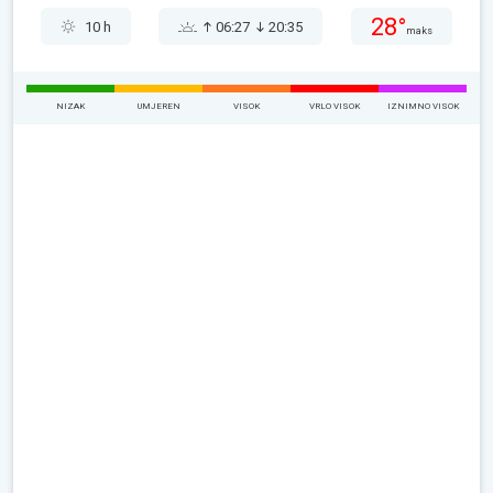
28°
10 h
06:27
20:35
maks
NIZAK
UMJEREN
VISOK
VRLO VISOK
IZNIMNO VISOK