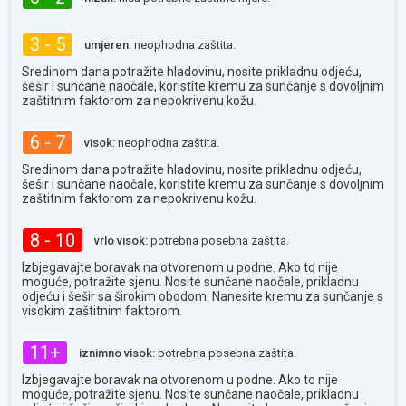
3 - 5
umjeren:
neophodna zaštita.
Sredinom dana potražite hladovinu, nosite prikladnu odjeću,
šešir i sunčane naočale, koristite kremu za sunčanje s dovoljnim
zaštitnim faktorom za nepokrivenu kožu.
6 - 7
visok:
neophodna zaštita.
Sredinom dana potražite hladovinu, nosite prikladnu odjeću,
šešir i sunčane naočale, koristite kremu za sunčanje s dovoljnim
zaštitnim faktorom za nepokrivenu kožu.
8 - 10
vrlo visok:
potrebna posebna zaštita.
Izbjegavajte boravak na otvorenom u podne. Ako to nije
moguće, potražite sjenu. Nosite sunčane naočale, prikladnu
odjeću i šešir sa širokim obodom. Nanesite kremu za sunčanje s
visokim zaštitnim faktorom.
11+
iznimno visok:
potrebna posebna zaštita.
Izbjegavajte boravak na otvorenom u podne. Ako to nije
moguće, potražite sjenu. Nosite sunčane naočale, prikladnu