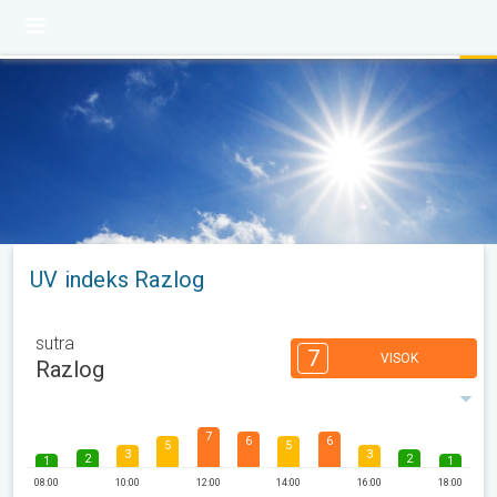
UV indeks Razlog
sutra
7
VISOK
Razlog
7
6
6
5
5
3
3
2
2
1
1
08:00
10:00
12:00
14:00
16:00
18:00