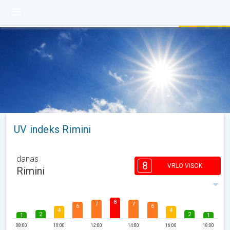
UV indeks Rimini
danas
8
VRLO VISOK
Rimini
8
7
7
6
6
4
4
2
2
1
1
08:00
10:00
12:00
14:00
16:00
18:00