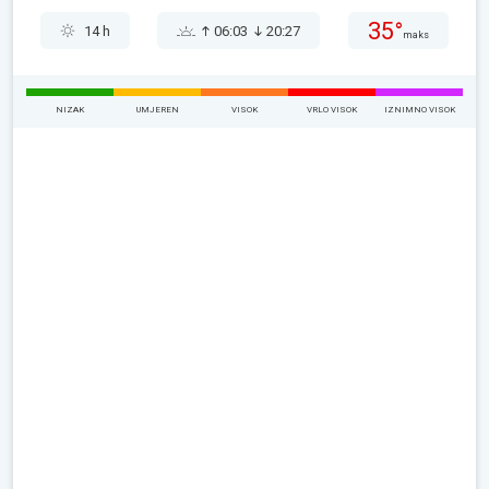
35°
14 h
06:03
20:27
maks
NIZAK
UMJEREN
VISOK
VRLO VISOK
IZNIMNO VISOK