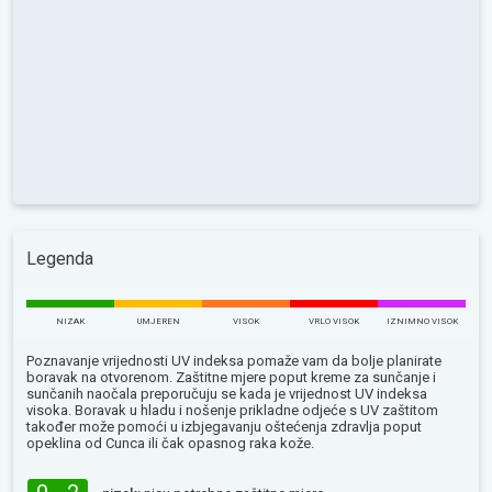
Legenda
NIZAK
UMJEREN
VISOK
VRLO VISOK
IZNIMNO VISOK
Poznavanje vrijednosti UV indeksa pomaže vam da bolje planirate
boravak na otvorenom. Zaštitne mjere poput kreme za sunčanje i
sunčanih naočala preporučuju se kada je vrijednost UV indeksa
visoka. Boravak u hladu i nošenje prikladne odjeće s UV zaštitom
također može pomoći u izbjegavanju oštećenja zdravlja poput
opeklina od Сunca ili čak opasnog raka kože.