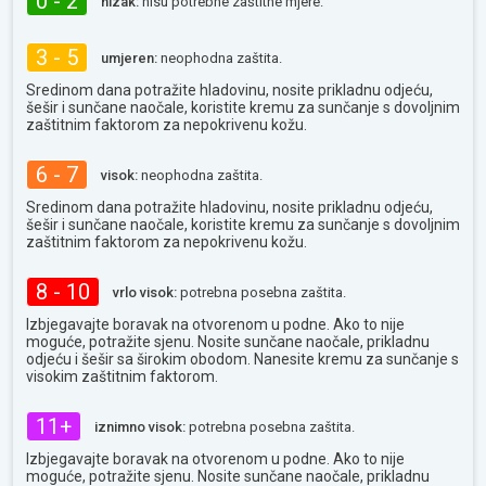
0 - 2
nizak:
nisu potrebne zaštitne mjere.
3 - 5
umjeren:
neophodna zaštita.
Sredinom dana potražite hladovinu, nosite prikladnu odjeću,
šešir i sunčane naočale, koristite kremu za sunčanje s dovoljnim
zaštitnim faktorom za nepokrivenu kožu.
6 - 7
visok:
neophodna zaštita.
Sredinom dana potražite hladovinu, nosite prikladnu odjeću,
šešir i sunčane naočale, koristite kremu za sunčanje s dovoljnim
zaštitnim faktorom za nepokrivenu kožu.
8 - 10
vrlo visok:
potrebna posebna zaštita.
Izbjegavajte boravak na otvorenom u podne. Ako to nije
moguće, potražite sjenu. Nosite sunčane naočale, prikladnu
odjeću i šešir sa širokim obodom. Nanesite kremu za sunčanje s
visokim zaštitnim faktorom.
11+
iznimno visok:
potrebna posebna zaštita.
Izbjegavajte boravak na otvorenom u podne. Ako to nije
moguće, potražite sjenu. Nosite sunčane naočale, prikladnu