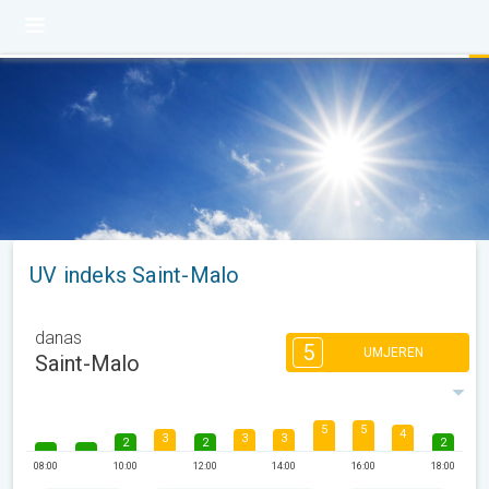
UV indeks Saint-Malo
danas
5
UMJEREN
Saint-Malo
5
5
4
3
3
3
2
2
2
08:00
10:00
12:00
14:00
16:00
18:00