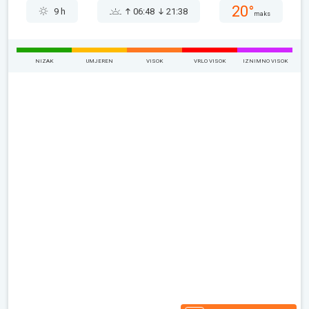
20°
9 h
06:48
21:38
maks
NIZAK
UMJEREN
VISOK
VRLO VISOK
IZNIMNO VISOK