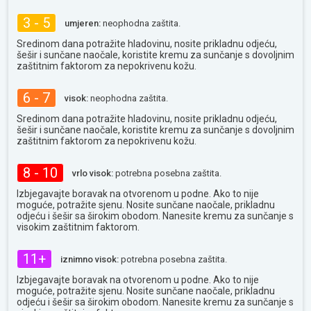
3 - 5
umjeren:
neophodna zaštita.
Sredinom dana potražite hladovinu, nosite prikladnu odjeću,
šešir i sunčane naočale, koristite kremu za sunčanje s dovoljnim
zaštitnim faktorom za nepokrivenu kožu.
6 - 7
visok:
neophodna zaštita.
Sredinom dana potražite hladovinu, nosite prikladnu odjeću,
šešir i sunčane naočale, koristite kremu za sunčanje s dovoljnim
zaštitnim faktorom za nepokrivenu kožu.
8 - 10
vrlo visok:
potrebna posebna zaštita.
Izbjegavajte boravak na otvorenom u podne. Ako to nije
moguće, potražite sjenu. Nosite sunčane naočale, prikladnu
odjeću i šešir sa širokim obodom. Nanesite kremu za sunčanje s
visokim zaštitnim faktorom.
11+
iznimno visok:
potrebna posebna zaštita.
Izbjegavajte boravak na otvorenom u podne. Ako to nije
moguće, potražite sjenu. Nosite sunčane naočale, prikladnu
odjeću i šešir sa širokim obodom. Nanesite kremu za sunčanje s