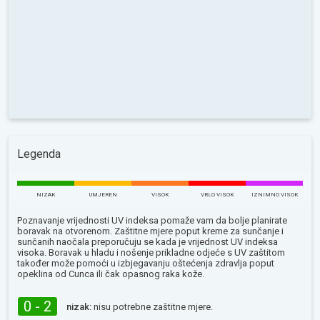
Legenda
NIZAK
UMJEREN
VISOK
VRLO VISOK
IZNIMNO VISOK
Poznavanje vrijednosti UV indeksa pomaže vam da bolje planirate
boravak na otvorenom. Zaštitne mjere poput kreme za sunčanje i
sunčanih naočala preporučuju se kada je vrijednost UV indeksa
visoka. Boravak u hladu i nošenje prikladne odjeće s UV zaštitom
također može pomoći u izbjegavanju oštećenja zdravlja poput
opeklina od Сunca ili čak opasnog raka kože.
0 - 2
nizak:
nisu potrebne zaštitne mjere.