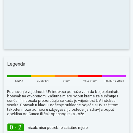
Legenda
NIZAK
UMJEREN
VISOK
VRLO VISOK
IZNIMNO VISOK
Poznavanje vrijednosti UV indeksa pomaže vam da bolje planirate
boravak na otvorenom. Zaštitne mjere poput kreme za sunčanje i
sunčanih naočala preporučuju se kada je vrijednost UV indeksa
visoka. Boravak u hladu i nošenje prikladne odjeće s UV zaštitom
također može pomoći u izbjegavanju oštećenja zdravlja poput
opeklina od Сunca ili čak opasnog raka kože.
0 - 2
nizak:
nisu potrebne zaštitne mjere.