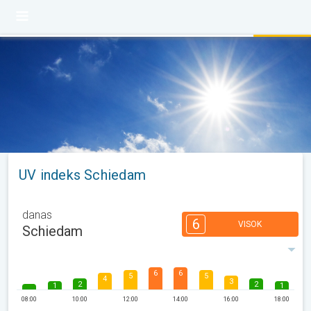
UV indeks Schiedam
danas
6
VISOK
Schiedam
6
6
5
5
4
3
2
2
1
1
08:00
10:00
12:00
14:00
16:00
18:00