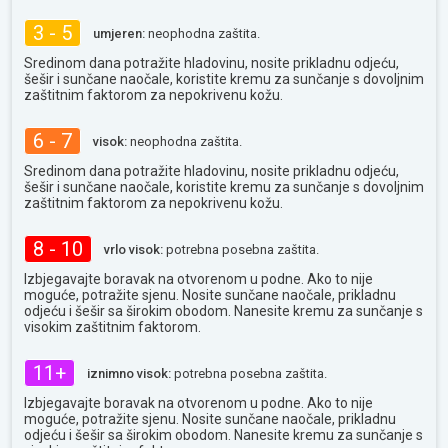
3 - 5
umjeren:
neophodna zaštita.
Sredinom dana potražite hladovinu, nosite prikladnu odjeću,
šešir i sunčane naočale, koristite kremu za sunčanje s dovoljnim
zaštitnim faktorom za nepokrivenu kožu.
6 - 7
visok:
neophodna zaštita.
Sredinom dana potražite hladovinu, nosite prikladnu odjeću,
šešir i sunčane naočale, koristite kremu za sunčanje s dovoljnim
zaštitnim faktorom za nepokrivenu kožu.
8 - 10
vrlo visok:
potrebna posebna zaštita.
Izbjegavajte boravak na otvorenom u podne. Ako to nije
moguće, potražite sjenu. Nosite sunčane naočale, prikladnu
odjeću i šešir sa širokim obodom. Nanesite kremu za sunčanje s
visokim zaštitnim faktorom.
11+
iznimno visok:
potrebna posebna zaštita.
Izbjegavajte boravak na otvorenom u podne. Ako to nije
moguće, potražite sjenu. Nosite sunčane naočale, prikladnu
odjeću i šešir sa širokim obodom. Nanesite kremu za sunčanje s