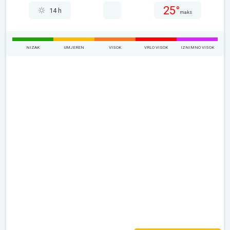
25°
14 h
maks
NIZAK
UMJEREN
VISOK
VRLO VISOK
IZNIMNO VISOK