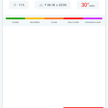
30°
11 h
06:18
20:30
maks
NIZAK
UMJEREN
VISOK
VRLO VISOK
IZNIMNO VISOK