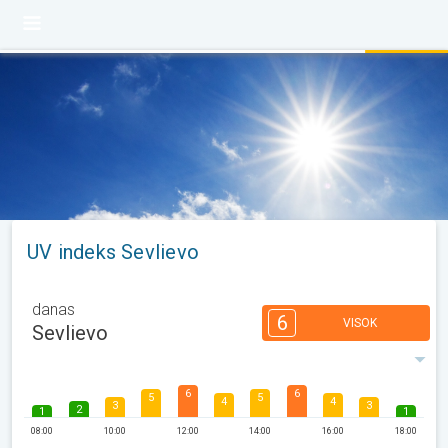
UV indeks Sevlievo
danas
6
VISOK
Sevlievo
6
6
5
5
4
4
3
3
2
1
1
08:00
10:00
12:00
14:00
16:00
18:00