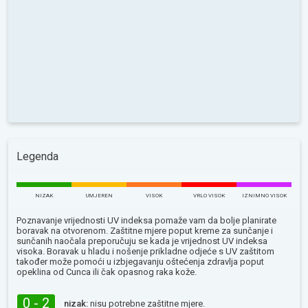
Legenda
NIZAK
UMJEREN
VISOK
VRLO VISOK
IZNIMNO VISOK
Poznavanje vrijednosti UV indeksa pomaže vam da bolje planirate
boravak na otvorenom. Zaštitne mjere poput kreme za sunčanje i
sunčanih naočala preporučuju se kada je vrijednost UV indeksa
visoka. Boravak u hladu i nošenje prikladne odjeće s UV zaštitom
također može pomoći u izbjegavanju oštećenja zdravlja poput
opeklina od Сunca ili čak opasnog raka kože.
0 - 2
nizak:
nisu potrebne zaštitne mjere.