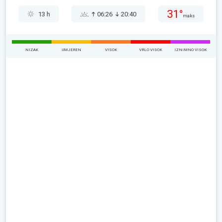
31°
13 h
06:26
20:40
maks
NIZAK
UMJEREN
VISOK
VRLO VISOK
IZNIMNO VISOK