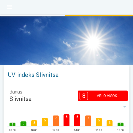
UV indeks Slivnitsa
danas
8
VRLO VISOK
Slivnitsa
8
8
7
7
5
5
3
3
2
1
1
08:00
10:00
12:00
14:00
16:00
18:00