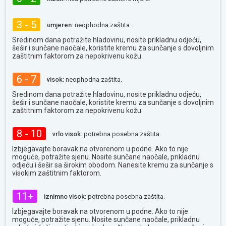
3 - 5
umjeren:
neophodna zaštita.
Sredinom dana potražite hladovinu, nosite prikladnu odjeću,
šešir i sunčane naočale, koristite kremu za sunčanje s dovoljnim
zaštitnim faktorom za nepokrivenu kožu.
6 - 7
visok:
neophodna zaštita.
Sredinom dana potražite hladovinu, nosite prikladnu odjeću,
šešir i sunčane naočale, koristite kremu za sunčanje s dovoljnim
zaštitnim faktorom za nepokrivenu kožu.
8 - 10
vrlo visok:
potrebna posebna zaštita.
Izbjegavajte boravak na otvorenom u podne. Ako to nije
moguće, potražite sjenu. Nosite sunčane naočale, prikladnu
odjeću i šešir sa širokim obodom. Nanesite kremu za sunčanje s
visokim zaštitnim faktorom.
11+
iznimno visok:
potrebna posebna zaštita.
Izbjegavajte boravak na otvorenom u podne. Ako to nije
moguće, potražite sjenu. Nosite sunčane naočale, prikladnu