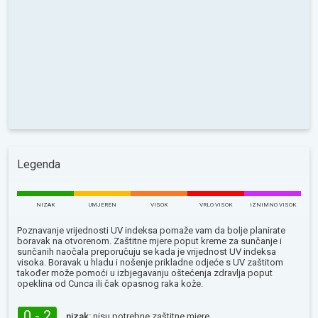
Legenda
NIZAK
UMJEREN
VISOK
VRLO VISOK
IZNIMNO VISOK
Poznavanje vrijednosti UV indeksa pomaže vam da bolje planirate
boravak na otvorenom. Zaštitne mjere poput kreme za sunčanje i
sunčanih naočala preporučuju se kada je vrijednost UV indeksa
visoka. Boravak u hladu i nošenje prikladne odjeće s UV zaštitom
također može pomoći u izbjegavanju oštećenja zdravlja poput
opeklina od Сunca ili čak opasnog raka kože.
0 - 2
nizak:
nisu potrebne zaštitne mjere.