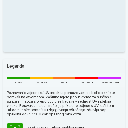
Legenda
NIZAK
UMJEREN
VISOK
VRLO VISOK
IZNIMNO VISOK
Poznavanje vrijednosti UV indeksa pomaže vam da bolje planirate
boravak na otvorenom. Zaštitne mjere poput kreme za sunčanje i
sunčanih naočala preporučuju se kada je vrijednost UV indeksa
visoka. Boravak u hladu i nošenje prikladne odjeće s UV zaštitom
također može pomoći u izbjegavanju oštećenja zdravlja poput
opeklina od Сunca ili čak opasnog raka kože.
0 - 2
nizak:
nisu potrebne zaštitne mjere.