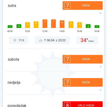
7
sutra
VISOK
7
7
6
5
5
4
4
2
2
1
1
08:00
10:00
12:00
14:00
16:00
18:00
34°
11 h
06:04
20:22
maks
7
subota
VISOK
7
6
5
4
4
4
3
2
1
1
1
7
nedjelja
VISOK
08:00
10:00
12:00
14:00
16:00
18:00
34°
11 h
06:05
20:21
maks
7
7
6
5
4
4
2
2
1
1
1
8
ponedjeljak
VRLO VISOK