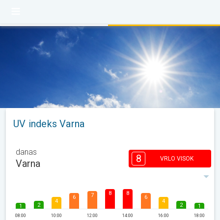
UV indeks Varna
danas
8
VRLO VISOK
Varna
8
8
7
6
6
4
4
2
2
1
1
08:00
10:00
12:00
14:00
16:00
18:00