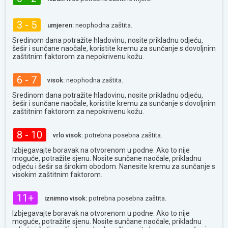
3 - 5
umjeren:
neophodna zaštita.
Sredinom dana potražite hladovinu, nosite prikladnu odjeću,
šešir i sunčane naočale, koristite kremu za sunčanje s dovoljnim
zaštitnim faktorom za nepokrivenu kožu.
6 - 7
visok:
neophodna zaštita.
Sredinom dana potražite hladovinu, nosite prikladnu odjeću,
šešir i sunčane naočale, koristite kremu za sunčanje s dovoljnim
zaštitnim faktorom za nepokrivenu kožu.
8 - 10
vrlo visok:
potrebna posebna zaštita.
Izbjegavajte boravak na otvorenom u podne. Ako to nije
moguće, potražite sjenu. Nosite sunčane naočale, prikladnu
odjeću i šešir sa širokim obodom. Nanesite kremu za sunčanje s
visokim zaštitnim faktorom.
11+
iznimno visok:
potrebna posebna zaštita.
Izbjegavajte boravak na otvorenom u podne. Ako to nije
moguće, potražite sjenu. Nosite sunčane naočale, prikladnu