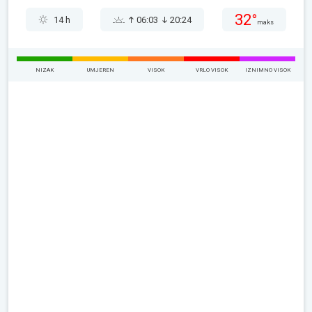
32°
14 h
06:03
20:24
maks
NIZAK
UMJEREN
VISOK
VRLO VISOK
IZNIMNO VISOK