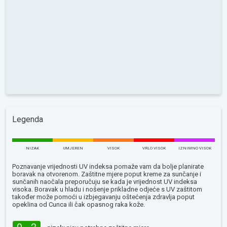
Legenda
NIZAK
UMJEREN
VISOK
VRLO VISOK
IZNIMNO VISOK
Poznavanje vrijednosti UV indeksa pomaže vam da bolje planirate
boravak na otvorenom. Zaštitne mjere poput kreme za sunčanje i
sunčanih naočala preporučuju se kada je vrijednost UV indeksa
visoka. Boravak u hladu i nošenje prikladne odjeće s UV zaštitom
također može pomoći u izbjegavanju oštećenja zdravlja poput
opeklina od Сunca ili čak opasnog raka kože.