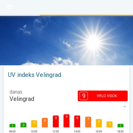
UV indeks Velingrad
danas
9
VRLO VISOK
Velingrad
9
8
8
7
6
5
4
3
2
1
1
08:00
10:00
12:00
14:00
16:00
18:00