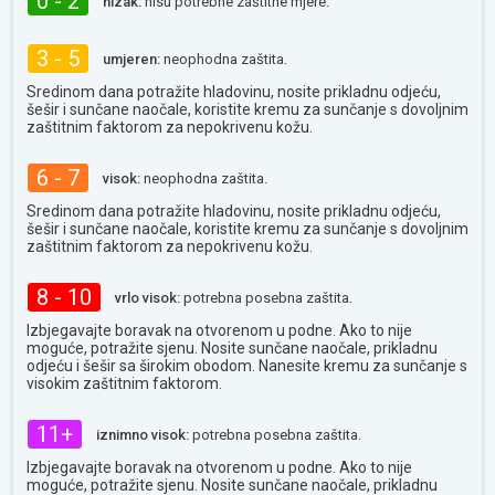
0 - 2
nizak:
nisu potrebne zaštitne mjere.
3 - 5
umjeren:
neophodna zaštita.
Sredinom dana potražite hladovinu, nosite prikladnu odjeću,
šešir i sunčane naočale, koristite kremu za sunčanje s dovoljnim
zaštitnim faktorom za nepokrivenu kožu.
6 - 7
visok:
neophodna zaštita.
Sredinom dana potražite hladovinu, nosite prikladnu odjeću,
šešir i sunčane naočale, koristite kremu za sunčanje s dovoljnim
zaštitnim faktorom za nepokrivenu kožu.
8 - 10
vrlo visok:
potrebna posebna zaštita.
Izbjegavajte boravak na otvorenom u podne. Ako to nije
moguće, potražite sjenu. Nosite sunčane naočale, prikladnu
odjeću i šešir sa širokim obodom. Nanesite kremu za sunčanje s
visokim zaštitnim faktorom.
11+
iznimno visok:
potrebna posebna zaštita.
Izbjegavajte boravak na otvorenom u podne. Ako to nije
moguće, potražite sjenu. Nosite sunčane naočale, prikladnu