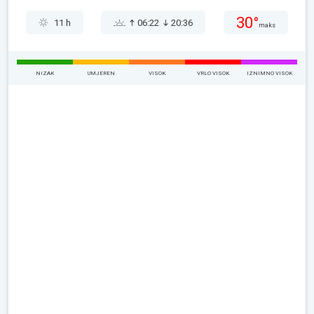
30°
11 h
06:22
20:36
maks
NIZAK
UMJEREN
VISOK
VRLO VISOK
IZNIMNO VISOK