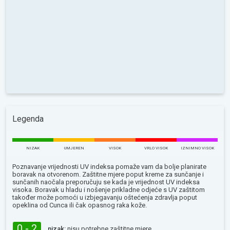
Legenda
NIZAK
UMJEREN
VISOK
VRLO VISOK
IZNIMNO VISOK
Poznavanje vrijednosti UV indeksa pomaže vam da bolje planirate
boravak na otvorenom. Zaštitne mjere poput kreme za sunčanje i
sunčanih naočala preporučuju se kada je vrijednost UV indeksa
visoka. Boravak u hladu i nošenje prikladne odjeće s UV zaštitom
također može pomoći u izbjegavanju oštećenja zdravlja poput
opeklina od Сunca ili čak opasnog raka kože.
0 - 2
nizak:
nisu potrebne zaštitne mjere.