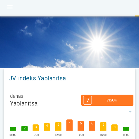
UV indeks Yablanitsa
danas
7
VISOK
Yablanitsa
7
6
6
5
5
4
3
3
2
1
1
08:00
10:00
12:00
14:00
16:00
18:00