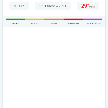
29°
11 h
06:22
20:34
maks
NIZAK
UMJEREN
VISOK
VRLO VISOK
IZNIMNO VISOK