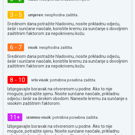
3 - 5
umjeren:
neophodna zaštita.
Sredinom dana potražite hladovinu, nosite prikladnu odjeću,
šešir i sunčane naočale, koristite kremu za sunčanje s dovoljnim
zaštitnim faktorom za nepokrivenu kožu.
6 - 7
visok:
neophodna zaštita.
Sredinom dana potražite hladovinu, nosite prikladnu odjeću,
šešir i sunčane naočale, koristite kremu za sunčanje s dovoljnim
zaštitnim faktorom za nepokrivenu kožu.
8 - 10
vrlo visok:
potrebna posebna zaštita.
Izbjegavajte boravak na otvorenom u podne. Ako to nije
moguće, potražite sjenu. Nosite sunčane naočale, prikladnu
odjeću i šešir sa širokim obodom. Nanesite kremu za sunčanje s
visokim zaštitnim faktorom.
11+
iznimno visok:
potrebna posebna zaštita.
Izbjegavajte boravak na otvorenom u podne. Ako to nije
moguće, potražite sjenu. Nosite sunčane naočale, prikladnu