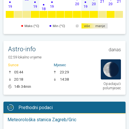
21
21
20
20
20
19
19
19
19
18
Maks (°C)
Min (°C)
više
manje
Astro-info
danas
02:59 lokalno vrijeme
Sunce
Mjesec
05:44
23:29
20:18
14:38
Opadajući
14h 34min
polumjesec
Prethodni podaci
Meteorološka stanica Zagreb/Gric