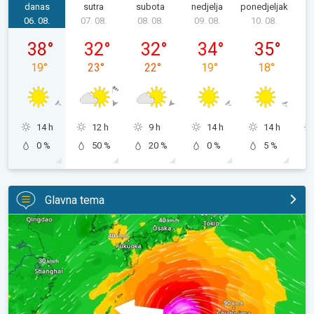
danas
sutra
subota
nedjelja
ponedjeljak
u
06. 08.
07. 08.
08. 08.
09. 08.
10. 08.
1
četvrtak, 06. 08.
petak, 07. 08.
subota, 08. 08.
nedjelja, 09. 08.
ponedjeljak,
38
°
32
°
32
°
34
°
35
°
19
°
23
°
22
°
19
°
18
°
14 h
12 h
9 h
14 h
14 h
0 %
50 %
20 %
0 %
5 %
Glavna tema
Japan se priprema za tajfun Dolphin. Strah od klizišta. . .