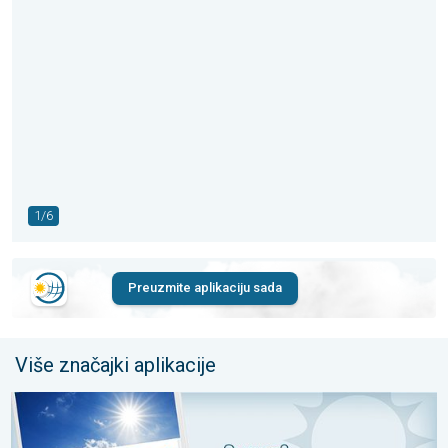
1/6
Preuzmite aplikaciju sada
Više značajki aplikacije
UV indeks: spriječite opekline od Sunca. Sigurno uživanje na Sun