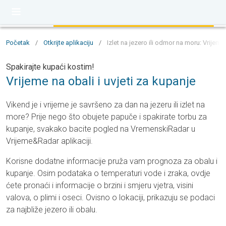
Početak
/
Otkrijte aplikaciju
/
Izlet na jezero ili odmor na moru: Vrijeme 
Spakirajte kupaći kostim!
Vrijeme na obali i uvjeti za kupanje
Vikend je i vrijeme je savršeno za dan na jezeru ili izlet na
more? Prije nego što obujete papuče i spakirate torbu za
kupanje, svakako bacite pogled na VremenskiRadar u
Vrijeme&Radar aplikaciji.
Korisne dodatne informacije pruža vam prognoza za obalu i
kupanje. Osim podataka o temperaturi vode i zraka, ovdje
ćete pronaći i informacije o brzini i smjeru vjetra, visini
valova, o plimi i oseci. Ovisno o lokaciji, prikazuju se podaci
za najbliže jezero ili obalu.