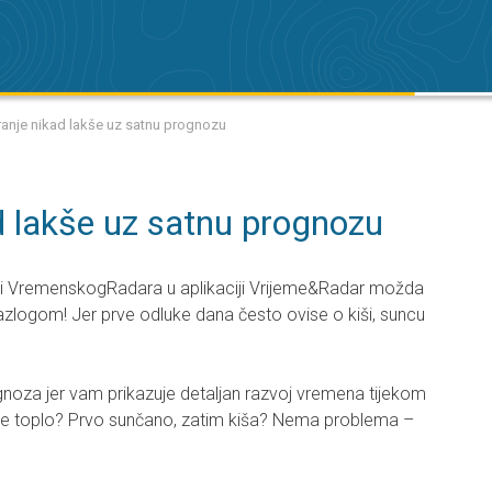
iranje nikad lakše uz satnu prognozu
d lakše uz satnu prognozu
i VremenskogRadara u aplikaciji Vrijeme&Radar možda
 razlogom! Jer prve odluke dana često ovise o kiši, suncu
noza jer vam prikazuje detaljan razvoj vremena tijekom
dne toplo? Prvo sunčano, zatim kiša? Nema problema –