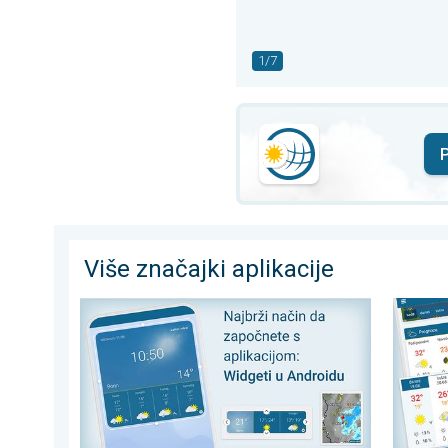
1/7
P
Više značajki aplikacije
Brži put do aplikacije: Uz widgete. Prečac do prognoze
Kakvo ć