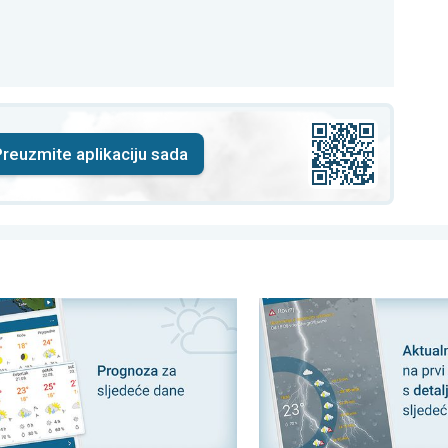
reuzmite aplikaciju sada
. . .
e vrijeme biti? Lokalna prognoza. Vrijeme širom svijeta. . .
90-minutna vremenska progn