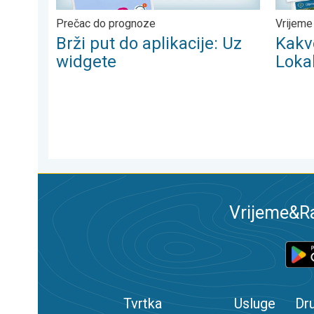
Prečac do prognoze
Vrijeme
Brži put do aplikacije: Uz
Kakvo
widgete
Loka
Vrijeme&Ra
Tvrtka
Usluge
Dr