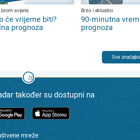
 širom svijeta
Brzo i aktualno
 će vrijeme biti?
90-minutna vrem
lna prognoza
prognoza
Sve značajke
dar također su dostupni na
uštvene mreže