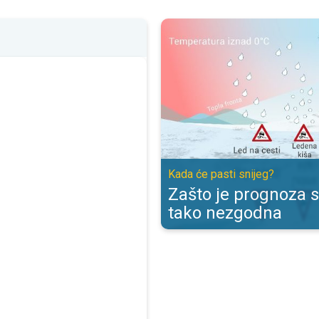
Zašto je prognoza snijega tako n
Kada će pasti snijeg?
Zašto je prognoza s
tako nezgodna