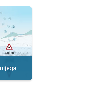
ezgodna. Kada će pasti snijeg?. . .
nijega