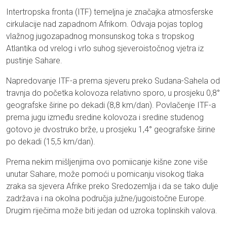
Intertropska fronta (ITF) temeljna je značajka atmosferske
cirkulacije nad zapadnom Afrikom. Odvaja pojas toplog
vlažnog jugozapadnog monsunskog toka s tropskog
Atlantika od vrelog i vrlo suhog sjeveroistočnog vjetra iz
pustinje Sahare.
Napredovanje ITF-a prema sjeveru preko Sudana-Sahela od
travnja do početka kolovoza relativno sporo, u prosjeku 0,8°
geografske širine po dekadi (8,8 km/dan). Povlačenje ITF-a
prema jugu između sredine kolovoza i sredine studenog
gotovo je dvostruko brže, u prosjeku 1,4° geografske širine
po dekadi (15,5 km/dan).
Prema nekim mišljenjima ovo pomiicanje kišne zone više
unutar Sahare, može pomoći u pomicanju visokog tlaka
zraka sa sjevera Afrike preko Sredozemlja i da se tako dulje
zadržava i na okolna područja južne/jugoistočne Europe.
Drugim riječima može biti jedan od uzroka toplinskih valova.