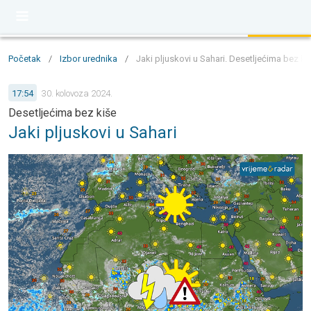
Početak
/
Izbor urednika
/
Jaki pljuskovi u Sahari. Desetljećima bez ki
17:54
30. kolovoza 2024.
Desetljećima bez kiše
Jaki pljuskovi u Sahari