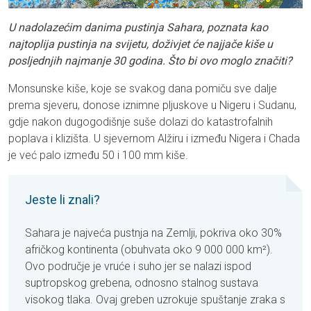
U nadolazećim danima pustinja Sahara, poznata kao
najtoplija pustinja na svijetu, doživjet će najjače kiše u
posljednjih najmanje 30 godina. Što bi ovo moglo značiti?
Monsunske kiše, koje se svakog dana pomiču sve dalje
prema sjeveru, donose iznimne pljuskove u Nigeru i Sudanu,
gdje nakon dugogodišnje suše dolazi do katastrofalnih
poplava i klizišta. U sjevernom Alžiru i između Nigera i Chada
je već palo između 50 i 100 mm kiše.
Jeste li znali?
Sahara je najveća pustnja na Zemlji, pokriva oko 30%
afričkog kontinenta (obuhvata oko 9 000 000 km²).
Ovo područje je vruće i suho jer se nalazi ispod
suptropskog grebena, odnosno stalnog sustava
visokog tlaka. Ovaj greben uzrokuje spuštanje zraka s