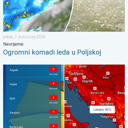
petak, 7. kolovoza 2026.
Nevrijeme
Ogromni komadi leda u Poljskoj
Toplinski val, lokalno 40°C. Još toplije?. Visok UV indeks. . . s