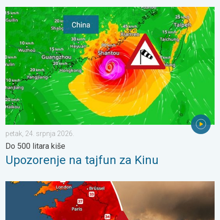
Upozorenje na tajfun za Kinu. Do 500 litara kiše. . . petak, 24. 
petak, 24. srpnja 2026.
Do 500 litara kiše
Upozorenje na tajfun za Kinu
Veliki požari u jugozapadnoj Europi. Tisuće ljudi u bijegu. . . uto