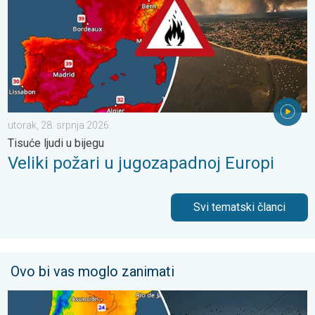
utorak, 28. srpnja 2026.
Tisuće ljudi u bijegu
Veliki požari u jugozapadnoj Europi
Svi tematski članci
Ovo bi vas moglo zanimati
Ledeni pozdravi s južne hemisfere. Puno snijega u Andama. . . s