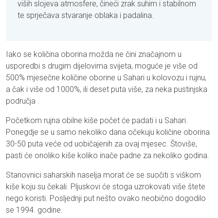
viših slojeva atmosfere, čineći zrak suhim i stabilnom
te sprječava stvaranje oblaka i padalina.
Iako se količina oborina možda ne čini značajnom u
usporedbi s drugim dijelovima svijeta, moguće je više od
500% mjesečne količine oborine u Sahari u kolovozu i rujnu,
a čak i više od 1000%, ili deset puta više, za neka pustinjska
područja .
Početkom rujna obilne kiše počet će padati i u Sahari.
Ponegdje se u samo nekoliko dana očekuju količine oborina
30-50 puta veće od uobičajenih za ovaj mjesec. Štoviše,
pasti će onoliko kiše koliko inače padne za nekoliko godina.
Stanovnici saharskih naselja morat će se suočiti s viškom
kiše koju su čekali. Pljuskovi će stoga uzrokovati više štete
nego koristi. Posljednji put nešto ovako neobično dogodilo
se 1994. godine.