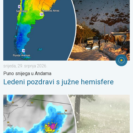
srijeda, 29. srpnja 2026.
Puno snijega u Andama
Ledeni pozdravi s južne hemisfere
Ogromni komadi leda u Poljskoj. Nevrijeme. . . petak, 7. kolov