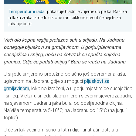
Temperaturni radar
prikazuje hladnije vrijeme do petka. Razlika
u tlaku zraka između ciklone i anticiklone stvorit će uvjete za
jačanje bure.
Veći dio kopna regije prolazno suh u srijedu. Na Jadranu
ponegdje pljuskovi sa grmljavinom. U gorju/planinama
susnježica i snijeg, noću na četvrtak se spušta snježna
granica. Gdje će padati snijeg? Bura se vraća na Jadranu.
U srijedu umjereno-pretežno oblačno još povremena kiša,
uglavnom na Jadranu gdje su mogući
pljuskovi sa
grmljavinom
, lokalno izraženi, a u gorju mjestimice susnježica
i snijeg. Vjetar u srijedu slab-umjeren sjeverni-sjeverozapadni,
na sjevernom Jadranu jaka bura, od poslijepodne olujna.
Najviša temperatura 5-10°C, na Jadranu do 15°C (na jugu i
toplije).
U četvrtak većinom suho u Istri i dijeli unutrašnjosti, a u