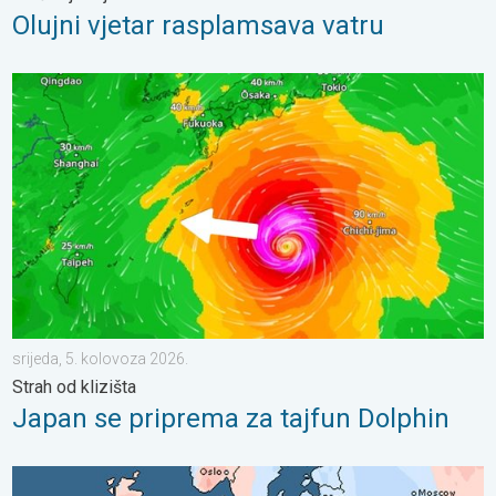
Olujni vjetar rasplamsava vatru
Japan se priprema za tajfun Dolphin. Strah od klizišta. . . srije
srijeda, 5. kolovoza 2026.
Strah od klizišta
Japan se priprema za tajfun Dolphin
Oštri kontrasti u vremenu u srpnju. Razlike u Europi. . . ponedje