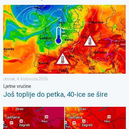
Još toplije do petka, 40-ice se šire. Ljetne vrućine. . . utorak, 
utorak, 4. kolovoza 2026.
Ljetne vrućine
Još toplije do petka, 40-ice se šire
Bliži se osvježenje s pljuskovima. Četvrtak vrlo vruć. . . četvrt