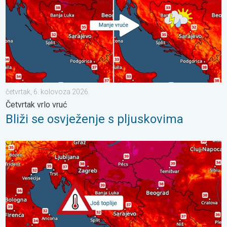
četvrtak, 6. kolovoza 2026.
Četvrtak vrlo vruć
Bliži se osvježenje s pljuskovima
Još malo toplije, do kada?. Lokalno 40-ice. . . nedjelja, 2. kol