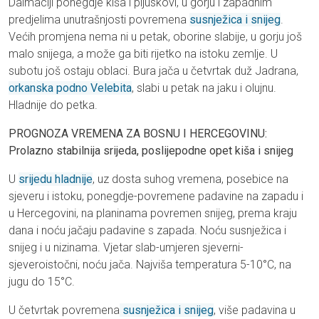
Dalmaciji ponegdje kiša i pljuskovi, u gorju i zapadnim
predjelima unutrašnjosti povremena
susnježica i snijeg
.
Većih promjena nema ni u petak, oborine slabije, u gorju još
malo snijega, a može ga biti rijetko na istoku zemlje. U
subotu još ostaju oblaci. Bura jača u četvrtak duž Jadrana,
orkanska podno Velebita
, slabi u petak na jaku i olujnu.
Hladnije do petka.
PROGNOZA VREMENA ZA BOSNU I HERCEGOVINU:
Prolazno stabilnija srijeda, poslijepodne opet kiša i snijeg
U
srijedu hladnije
, uz dosta suhog vremena, posebice na
sjeveru i istoku, ponegdje-povremene padavine na zapadu i
u Hercegovini, na planinama povremen snijeg, prema kraju
dana i noću jačaju padavine s zapada. Noću susnježica i
snijeg i u nizinama. Vjetar slab-umjeren sjeverni-
sjeveroistočni, noću jača. Najviša temperatura 5-10°C, na
jugu do 15°C.
U četvrtak povremena
susnježica i snijeg
, više padavina u