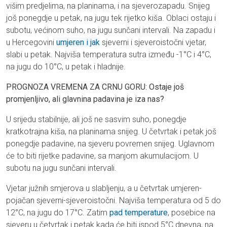
višim predjelima, na planinama, i na sjeverozapadu. Snijeg
još ponegdje u petak, na jugu tek rijetko kiša. Oblaci ostaju i
subotu, većinom suho, na jugu sunčani intervali. Na zapadu i
u Hercegovini
umjeren i jak
sjeverni i sjeveroistočni vjetar,
slabi u petak. Najviša temperatura sutra između -1°C i 4°C,
na jugu do 10°C, u petak i hladnije.
PROGNOZA VREMENA ZA CRNU GORU: Ostaje još
promjenljivo, ali glavnina padavina je iza nas?
U srijedu stabilnije, ali još ne sasvim suho, ponegdje
kratkotrajna kiša, na planinama snijeg. U četvrtak i petak još
ponegdje padavine, na sjeveru povremen snijeg. Uglavnom
će to biti rijetke padavine, sa manjom akumulacijom. U
subotu na jugu sunčani intervali.
Vjetar južnih smjerova u slabljenju, a u četvrtak umjeren-
pojačan sjeverni-sjeveroistočni. Najviša temperatura od 5 do
12°C, na jugu do 17°C. Zatim
pad temperature
, posebice na
sjeveru u četvrtak i petak kada će biti ispod 5°C dnevna, na