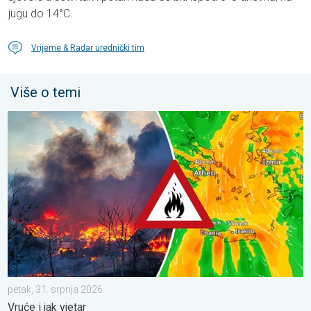
jugu do 14°C.
Vrijeme & Radar urednički tim
Više o temi
Olujni vjetar rasplamsava vatru. Vruće i jak vjetar. . . petak, 31.
petak, 31. srpnja 2026.
Vruće i jak vjetar