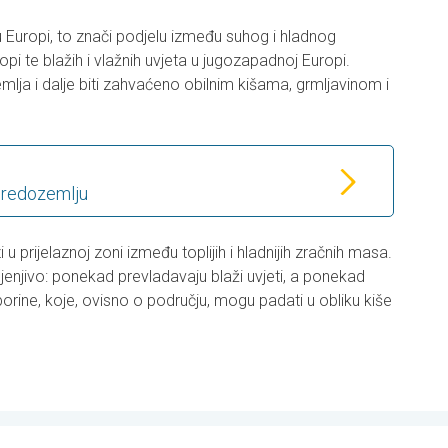
 u Europi, to znači podjelu između suhog i hladnog
pi te blažih i vlažnih uvjeta u jugozapadnoj Europi.
ja i dalje biti zahvaćeno obilnim kišama, grmljavinom i
 Sredozemlju
u prijelaznoj zoni između toplijih i hladnijih zračnih masa.
mjenjivo: ponekad prevladavaju blaži uvjeti, a ponekad
borine, koje, ovisno o području, mogu padati u obliku kiše