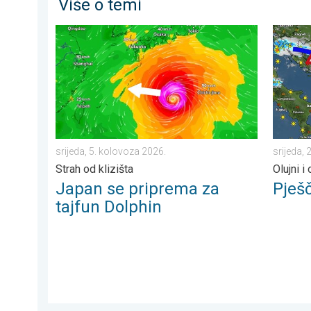
Više o temi
Japan se priprema za tajfun Dolphin. Strah od klizišta.
Pješčana
srijeda, 5. kolovoza 2026.
srijeda, 
Strah od klizišta
Olujni i
Japan se priprema za
Pješ
tajfun Dolphin