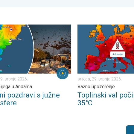
deks. . . subota, 1. kolovoza 2026.
pozdravi s južne hemisfere. Puno snijega u Andama. . . srijeda, 29
Toplinski val počinje, preko
29. srpnja 2026.
srijeda, 29. srpnja 2026.
ijega u Andama
Važno upozorenje
ni pozdravi s južne
Toplinski val poči
sfere
35°C