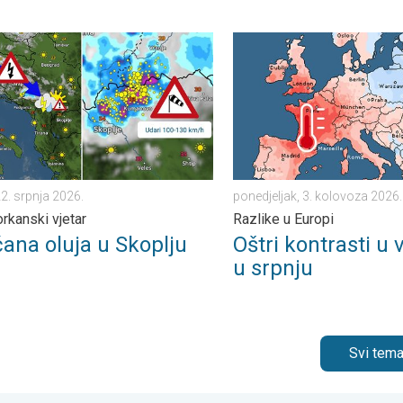
 . . srijeda, 5. kolovoza 2026.
 oluja u Skoplju. Olujni i orkanski vjetar. . . srijeda, 22. srpnja 202
Oštri kontrasti u vremenu u 
22. srpnja 2026.
ponedjeljak, 3. kolovoza 2026.
 orkanski vjetar
Razlike u Europi
čana oluja u Skoplju
Oštri kontrasti u
u srpnju
Svi tema