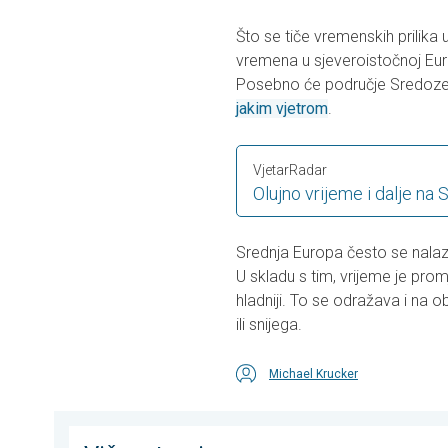
Što se tiče vremenskih prilika
vremena u sjeveroistočnoj Euro
Posebno će područje Sredozeml
jakim vjetrom
.
VjetarRadar
Olujno vrijeme i dalje na
Srednja Europa često se nalazi 
U skladu s tim, vrijeme je pro
hladniji. To se odražava i na o
ili snijega.
Michael Krucker