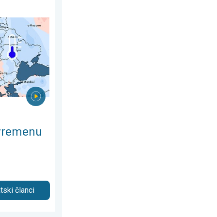
6.
srpnju. Razlike u Europi. . . ponedjeljak, 3. kolovoza 2026.
 vremenu
tski članci