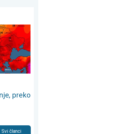
. srpnja 2026.
 35°C. Važno upozorenje. . . srijeda, 29. srpnja 2026.
nje, preko
Svi članci