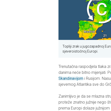
Topliji zrak u jugozapadnoj Eu
sjeveroistočnoj Europi.
Trenutačna raspodjela tlaka zr
danima neće bitno mijenjati. 
Skandinavijom
i Rusijom. Nasu
sjevernog Atlantika sve do Gr
Zanimljivo je da se mlazna stru
proteže znatno južnije nego št
prema Europi dolaze južnijom