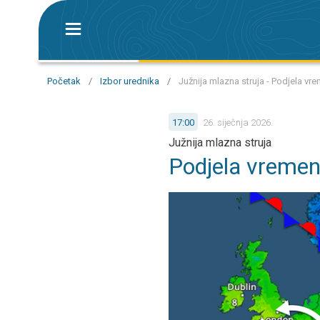
Početak
/
Izbor urednika
/
Južnija mlazna struja - Podjela vr
17:00
26. siječnja 2026.
Južnija mlazna struja
Podjela vremen