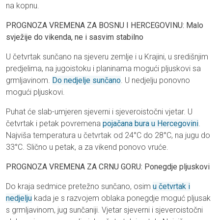
na kopnu.
PROGNOZA VREMENA ZA BOSNU I HERCEGOVINU: Malo
svježije do vikenda, ne i sasvim stabilno
U četvrtak sunčano na sjeveru zemlje i u Krajini, u središnjim
predjelima, na jugoistoku i planinama mogući pljuskovi sa
grmljavinom.
Do nedjelje sunčano
. U nedjelju ponovno
mogući pljuskovi.
Puhat će slab-umjeren sjeverni i sjeveroistočni vjetar. U
četvrtak i petak povremena
pojačana bura u Hercegovini
.
Najviša temperatura u četvrtak od 24°C do 28°C, na jugu do
33°C. Slično u petak, a za vikend ponovo vruće.
PROGNOZA VREMENA ZA CRNU GORU: Ponegdje pljuskovi
Do kraja sedmice pretežno sunčano, osim
u četvrtak i
nedjelju
kada je s razvojem oblaka ponegdje moguć pljusak
s grmljavinom, jug sunčaniji. Vjetar sjeverni i sjeveroistočni