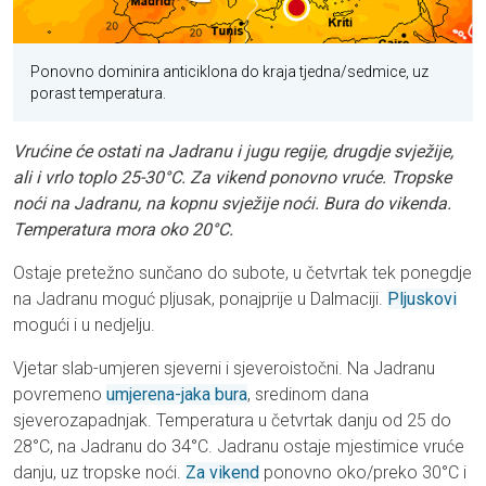
Ponovno dominira anticiklona do kraja tjedna/sedmice, uz
porast temperatura.
Vrućine će ostati na Jadranu i jugu regije, drugdje svježije,
ali i vrlo toplo 25-30°C. Za vikend ponovno vruće. Tropske
noći na Jadranu, na kopnu svježije noći. Bura do vikenda.
Temperatura mora oko 20°C.
Ostaje pretežno sunčano do subote, u četvrtak tek ponegdje
na Jadranu moguć pljusak, ponajprije u Dalmaciji.
Pljuskovi
mogući i u nedjelju.
Vjetar slab-umjeren sjeverni i sjeveroistočni. Na Jadranu
povremeno
umjerena-jaka bura
, sredinom dana
sjeverozapadnjak. Temperatura u četvrtak danju od 25 do
28°C, na Jadranu do 34°C. Jadranu ostaje mjestimice vruće
danju, uz tropske noći.
Za vikend
ponovno oko/preko 30°C i