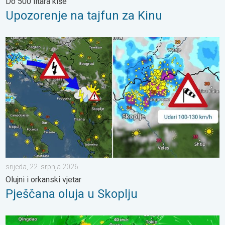
Do 500 litara kiše
Upozorenje na tajfun za Kinu
Pješčana oluja u Skoplju. Olujni i orkanski vjetar. . . srijeda, 22. 
srijeda, 22. srpnja 2026.
Olujni i orkanski vjetar
Pješčana oluja u Skoplju
Japan se priprema za tajfun Dolphin. Strah od klizišta. . . srije