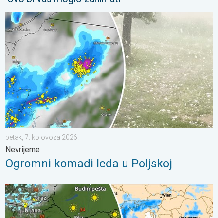
Ogromni komadi leda u Poljskoj. Nevrijeme. . . petak, 7. kolov
petak, 7. kolovoza 2026.
Nevrijeme
Ogromni komadi leda u Poljskoj
Ponavljaju se vrućine. Sušni period?. Ustrajna anticiklona. . . p