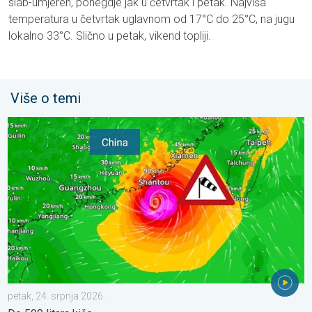
slab-umjeren, ponegdje jak u četvrtak i petak. Najviša
temperatura u četvrtak uglavnom od 17°C do 25°C, na jugu
lokalno 33°C. Slično u petak, vikend topliji.
Više o temi
Upozorenje na tajfun za Kinu. Do 500 litara kiše. . . petak, 24. 
petak, 24. srpnja 2026.