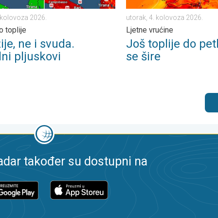
. kolovoza 2026.
utorak, 4. kolovoza 2026.
 toplije
Ljetne vrućine
ije, ne i svuda.
Još toplije do pet
ni pljuskovi
se šire
dar također su dostupni na