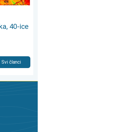
ka, 40-ice
Svi članci