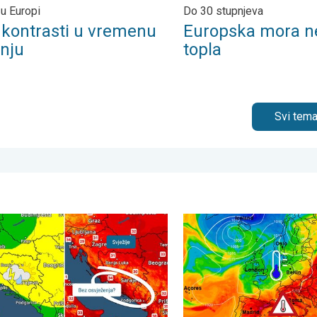
 u Europi
Do 30 stupnjeva
i kontrasti u vremenu
Europska mora n
pnju
topla
Svi tema
ja, 2. kolovoza 2026.
, ne i svuda. Lokalni pljuskovi. Ponovno toplije. . . petak, 7. kolo
Još toplije do petka, 40-ice