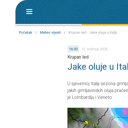
Početak
/
Meteo vijesti
/
Krupan led - Jake oluje u Italiji
16:00
13. svibnja 2026.
Krupan led
Jake oluje u Ital
U sjevernoj Italiji sezona grm
jakih grmljavinskih oluja prać
je Lombardiju i Veneto.