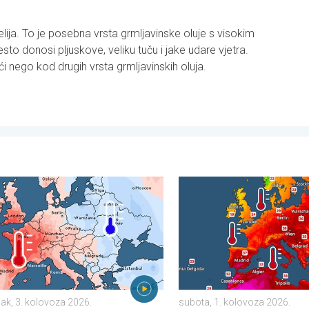
lija. To je posebna vrsta grmljavinske oluje s visokim
o donosi pljuskove, veliku tuču i jake udare vjetra.
i nego kod drugih vrsta grmljavinskih oluja.
etak, 24. srpnja 2026.
ntrasti u vremenu u srpnju. Razlike u Europi. . . ponedjeljak, 3. k
Europska mora neobično top
jak, 3. kolovoza 2026.
subota, 1. kolovoza 2026.