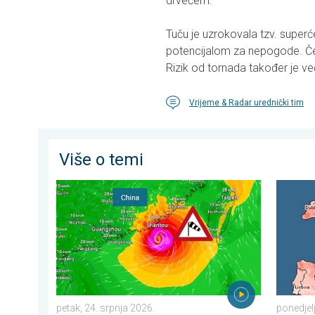
drvećem.
Tuču je uzrokovala tzv. superće
potencijalom za nepogode. Čest
Rizik od tornada također je već
Vrijeme & Radar urednički tim
Više o temi
Upozorenje na tajfun za Kinu. Do 500 litara kiše. . . p
Oštri ko
petak, 24. srpnja 2026.
ponedjel