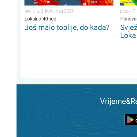
nedjelja, 2. kolovoza 2026.
petak, 7
Lokalno 40-ice
Ponovno
Još malo toplije, do kada?
Svjež
Lokal
Vrijeme&Ra