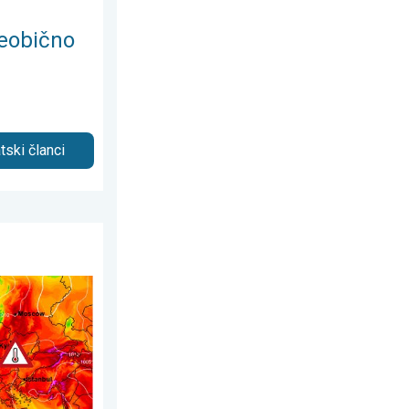
eobično
tski članci
voza 2026.
 se šire. Ljetne vrućine. . . utorak, 4. kolovoza 2026.