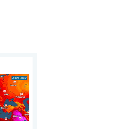
olovoza 2026.
la. Do 30 stupnjeva. . . subota, 1. kolovoza 2026.