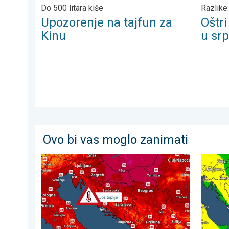
Do 500 litara kiše
Razlike
Upozorenje na tajfun za
Oštr
Kinu
u sr
Ovo bi vas moglo zanimati
Još malo toplije, do kada?. Lokalno 40-ice. . . nedjel
Svježije