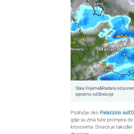
Slika Vrijeme&Radara od ponedj
sjeverno od Brescije.
Područje oko
Palazzolo sull’O
gdje su zrna tuče promjera do
krovovima. Drveće je također o