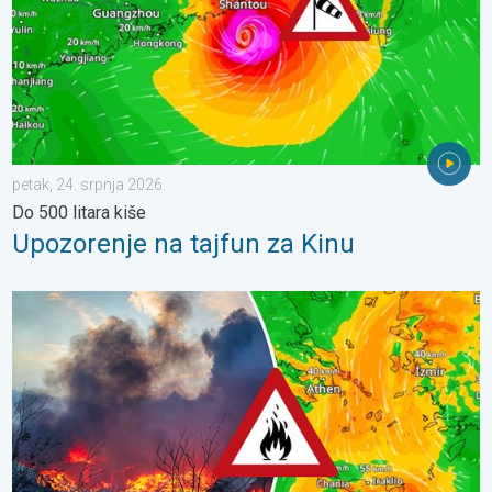
petak, 24. srpnja 2026.
Do 500 litara kiše
Upozorenje na tajfun za Kinu
Olujni vjetar rasplamsava vatru. Vruće i jak vjetar. . . petak, 31.