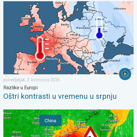
Oštri kontrasti u vremenu u srpnju. Razlike u Europi. . . ponedje
ponedjeljak, 3. kolovoza 2026.
Razlike u Europi
Oštri kontrasti u vremenu u srpnju
Upozorenje na tajfun za Kinu. Do 500 litara kiše. . . petak, 24. 