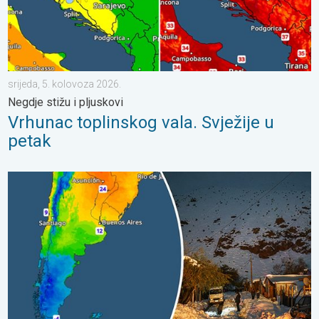
srijeda, 5. kolovoza 2026.
Negdje stižu i pljuskovi
Vrhunac toplinskog vala. Svježije u
petak
Ledeni pozdravi s južne hemisfere. Puno snijega u Andama. . . s