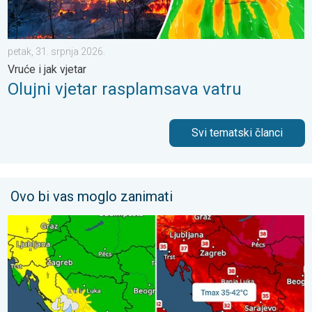
petak, 31. srpnja 2026.
Vruće i jak vjetar
Olujni vjetar rasplamsava vatru
Svi tematski članci
Ovo bi vas moglo zanimati
Vrhunac toplinskog vala. Svježije u petak. Negdje stižu i pljuskov