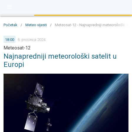
Početak
/
Meteo vijesti
/
Meteosat-12 - Najnapredniji meteorološki sate
18:00
6. prosinca 2024.
Meteosat-12
Najnapredniji meteorološki satelit u
Europi