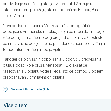
predviđanje sadašnjeg stanja. Meteosat-12 miruje u
"stacionarnom" položaju, stalno motreći na Europu, Bliski
istok i Afriku.
Novi podaci dostupni s Meteosata-12 omogućit će
poboljšanu vremensku rezoluciju koja će moći dati mnogo
više detalja. Imat ćemo bolji pregled oblaka i vlažnosti što
će imati važne posljedice na pouzdanost naših predviđanja
temperature, zračenja i polja vjetra.
Također će biti važnih poboljšanja u području predviđanja
oluja. Podaci koje pruža Meteosat-12 olakšat će
razlikovanje u oblaku vode ili leda, što će pomoći u boljem
prepoznavanju grmljavinskih oblaka.
Vrijeme & Radar urednički tim
Više o temi