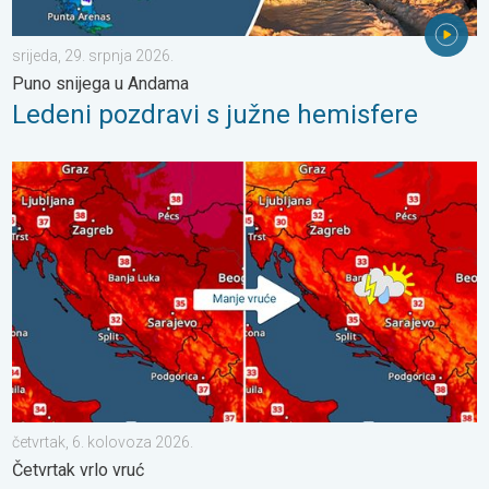
srijeda, 29. srpnja 2026.
Puno snijega u Andama
Ledeni pozdravi s južne hemisfere
Bliži se osvježenje s pljuskovima. Četvrtak vrlo vruć. . . četvrt
četvrtak, 6. kolovoza 2026.
Četvrtak vrlo vruć