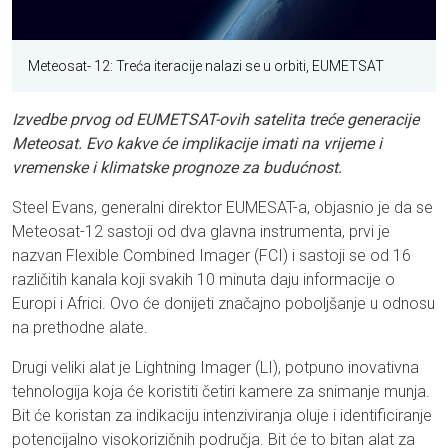
Meteosat- 12: Treća iteracije nalazi se u orbiti, EUMETSAT
Izvedbe prvog od EUMETSAT-ovih satelita treće generacije
Meteosat. Evo kakve će implikacije imati na vrijeme i
vremenske i klimatske prognoze za budućnost.
Steel Evans, generalni direktor EUMESAT-a, objasnio je da se
Meteosat-12 sastoji od dva glavna instrumenta, prvi je
nazvan Flexible Combined Imager (FCI) i sastoji se od 16
različitih kanala koji svakih 10 minuta daju informacije o
Europi i Africi. Ovo će donijeti značajno poboljšanje u odnosu
na prethodne alate.
Drugi veliki alat je Lightning Imager (LI), potpuno inovativna
tehnologija koja će koristiti četiri kamere za snimanje munja.
Bit će koristan za indikaciju intenziviranja oluje i identificiranje
potencijalno visokorizičnih područja. Bit će to bitan alat za