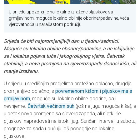
U srijedu upozorenje na lokalno izražene pljuskove sa
grmljavinom, moguće lokalno obilnije oborine/padavine, veća
vjerovatnoća u naračastom području
Srijeda će biti najpromjenljiviji dan u tjednu/sedmici.
Moguće su lokalno obilne oborine/padavine, a ne isključuje
se i lokalna pojava tuče i jakog/olujnog vjetra. Četvrtak
stabilniji, a nova promjena na sjeverozapadu donosi kišu, ali
manje izraženu.
U srijedu u središnjim predjelima pretežno oblačno, drugdje
promjenljivo oblačno, s
povremenom kišom i pljuskovima s
grmljavinom
, moguće su lokalno obilne oborine, pa i
nevrijeme.
Četvrtak većinom suh
(još na jugu moguća kiša), a
u petak nova promjena sa sjeverozapada, ali rijetki će
pljuskovi napredovati na istok i jug. Sunčani intervali u subotu,
prognoze za sada upućuju još ponegdje na lokalne
pljuskove.