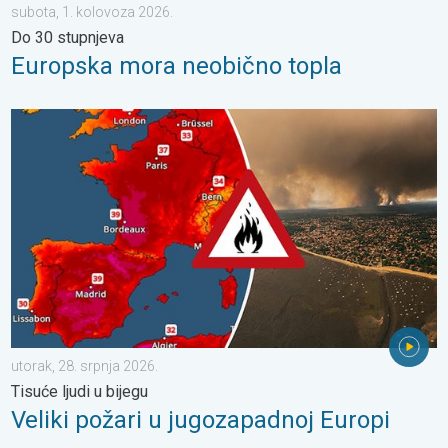
subota, 1. kolovoza 2026.
Do 30 stupnjeva
Europska mora neobično topla
Veliki požari u jugozapadnoj Europi. Tisuće ljudi u bijegu. . . uto
utorak, 28. srpnja 2026.
Tisuće ljudi u bijegu
Veliki požari u jugozapadnoj Europi