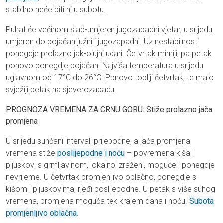
stabilno neće biti ni u subotu.
Puhat će većinom slab-umjeren jugozapadni vjetar, u srijedu
umjeren do pojačan južni i jugozapadni. Uz nestabilnosti
ponegdje prolazno jak-olujni udari. Četvrtak mirniji, pa petak
ponovo ponegdje pojačan. Najviša temperatura u srijedu
uglavnom od 17°C do 26°C. Ponovo topliji četvrtak, te malo
svježiji petak na sjeverozapadu.
PROGNOZA VREMENA ZA CRNU GORU: Stiže prolazno jača
promjena
U srijedu sunčani intervali prijepodne, a jača promjena
vremena stiže
poslijepodne i noću
– povremena kiša i
pljuskovi s grmljavinom, lokalno izraženi, moguće i ponegdje
nevrijeme. U četvrtak promjenljivo oblačno, ponegdje s
kišom i pljuskovima, rjeđi poslijepodne. U petak s više suhog
vremena, promjena moguća tek krajem dana i noću.
Subota
promjenljivo oblačna
.