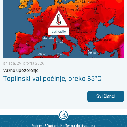
srijeda, 29. srpnja 2026.
Važno upozorenje
Toplinski val počinje, preko 35°C
Svi članci
Vrijeme&Radar također su dostupni na