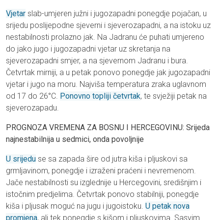
Vjetar
slab-umjeren južni i jugozapadni ponegdje pojačan, u
srijedu poslijepodne sjeverni i sjeverozapadni, a na istoku uz
nestabilnosti prolazno jak. Na Jadranu će puhati umjereno
do jako jugo i jugozapadni vjetar uz skretanja na
sjeverozapadni smjer, a na sjevernom Jadranu i bura.
Četvrtak mirniji, a u petak ponovo ponegdje jak jugozapadni
vjetar i jugo na moru. Najviša temperatura zraka uglavnom
od 17 do 26°C.
Ponovno topliji četvrtak
, te svježiji petak na
sjeverozapadu.
PROGNOZA VREMENA ZA BOSNU I HERCEGOVINU: Srijeda
najnestabilnija u sedmici, onda povoljnije
U srijedu
se sa zapada šire od jutra kiša i pljuskovi sa
grmljavinom, ponegdje i izraženi praćeni i nevremenom.
Jače nestabilnosti su izglednije u Hercegovini, središnjim i
istočnim predjelima. Četvrtak ponovo stabilniji, ponegdje
kiša i pljusak moguć na jugu i jugoistoku.
U petak nova
promjena
, ali tek ponegdje s kišom i pljuskovima. Sasvim