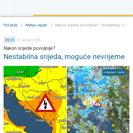
Početak
/
Meteo vijesti
/
Nakon srijede povoljnije? - Nestabilna srijed
05:25
3. lipnja 2026.
Nakon srijede povoljnije?
Nestabilna srijeda, moguće nevrijeme