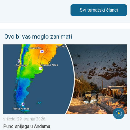
Svi tematski članci
Ovo bi vas moglo zanimati
Ledeni pozdravi s južne hemisfere. Puno snijega u Andama. . . s
srijeda, 29. srpnja 2026.
Puno snijega u Andama