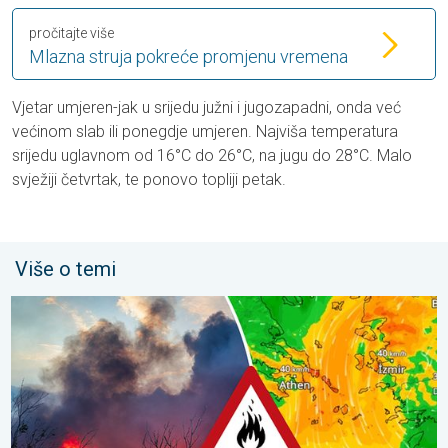
pročitajte više
Mlazna struja pokreće promjenu vremena
Vjetar umjeren-jak u srijedu južni i jugozapadni, onda već
većinom slab ili ponegdje umjeren. Najviša temperatura
srijedu uglavnom od 16°C do 26°C, na jugu do 28°C. Malo
svježiji četvrtak, te ponovo topliji petak.
Više o temi
Olujni vjetar rasplamsava vatru. Vruće i jak vjetar. . . petak, 31.