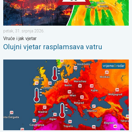
petak, 31. srpnja 2026.
Vruće i jak vjetar
Olujni vjetar rasplamsava vatru
Europska mora neobično topla. Do 30 stupnjeva. . . subota, 1