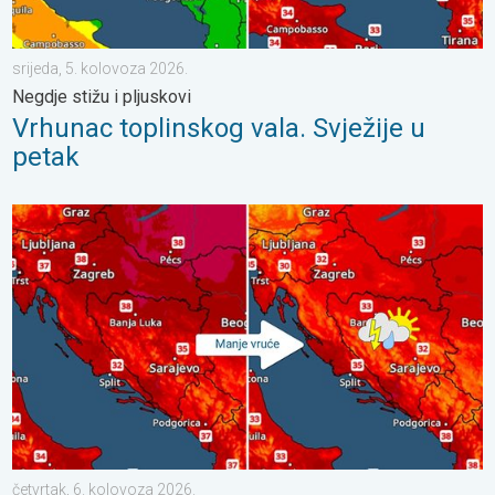
srijeda, 5. kolovoza 2026.
Negdje stižu i pljuskovi
Vrhunac toplinskog vala. Svježije u
petak
Bliži se osvježenje s pljuskovima. Četvrtak vrlo vruć. . . četvrt
četvrtak, 6. kolovoza 2026.