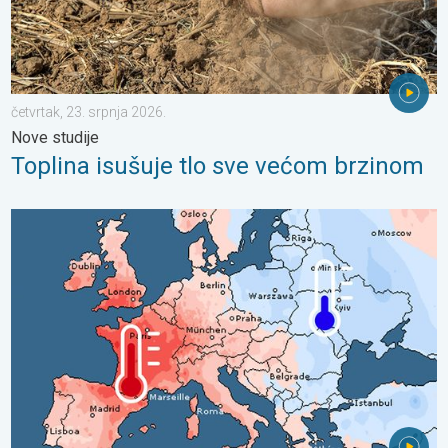
četvrtak, 23. srpnja 2026.
Nove studije
Toplina isušuje tlo sve većom brzinom
Oštri kontrasti u vremenu u srpnju. Razlike u Europi. . . ponedje