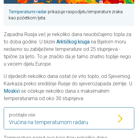
Temperaturni radar
prikazuje raspodjelu temperature zraka
kao početkom ljeta.
Zapadna Rusija već je nekoliko dana neuobičajeno topla za
to doba godine. U blizini
Arktičkog kruga
na Bijelom moru
nedavno su zabilježene temperature od 25 stupnjeva -
tipične za ljeto. To je značilo da je tamo znatno toplije nego
u većem dijelu Europe.
U sljedećih nekoliko dana ostat će vrlo toplo, od Sjevernog
Kavkaza preko središnje Rusije do sjeverozapada zemlje. U
Moskvi
se očekuje nekoliko dana s maksimalnim
temperaturama od oko 30 stupnjeva.
pročitajte više
Vrućina na temperaturnom radaru
Temperature poput ove koje traju nekoliko dana