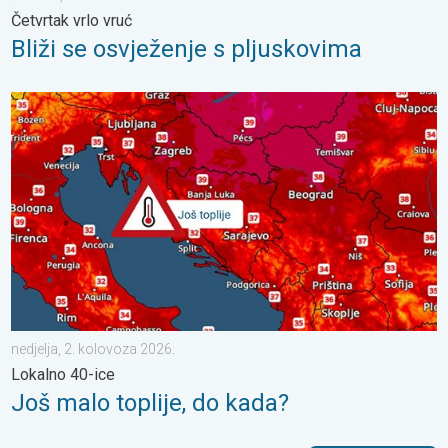
Četvrtak vrlo vruć
Bliži se osvježenje s pljuskovima
Još malo toplije, do kada?. Lokalno 40-ice. . . nedjelja, 2. kol
nedjelja, 2. kolovoza 2026.
Lokalno 40-ice
Još malo toplije, do kada?