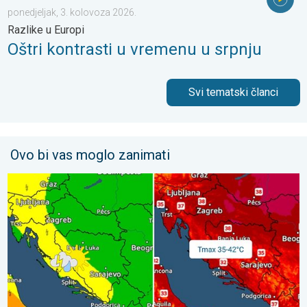
ponedjeljak, 3. kolovoza 2026.
Razlike u Europi
Oštri kontrasti u vremenu u srpnju
Svi tematski članci
Ovo bi vas moglo zanimati
Vrhunac toplinskog vala. Svježije u petak. Negdje stižu i pljuskov