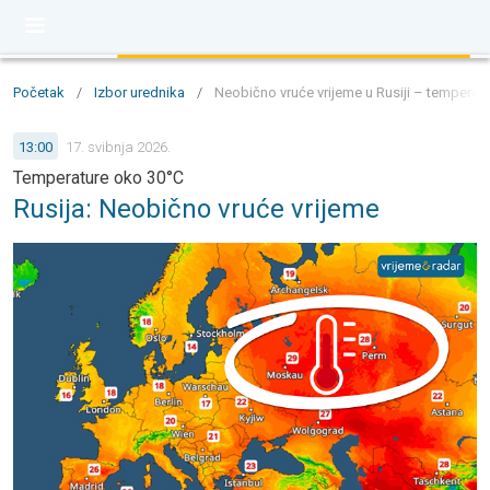
Početak
/
Izbor urednika
/
Neobično vruće vrijeme u Rusiji – temperat
13:00
17. svibnja 2026.
Temperature oko 30°C
Rusija: Neobično vruće vrijeme