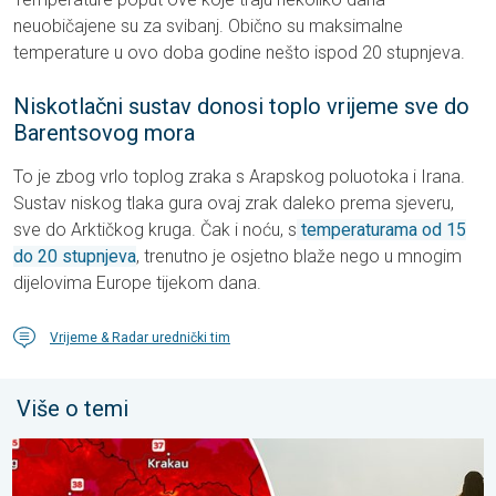
neuobičajene su za svibanj. Obično su maksimalne
temperature u ovo doba godine nešto ispod 20 stupnjeva.
Niskotlačni sustav donosi toplo vrijeme sve do
Barentsovog mora
To je zbog vrlo toplog zraka s Arapskog poluotoka i Irana.
Sustav niskog tlaka gura ovaj zrak daleko prema sjeveru,
sve do Arktičkog kruga. Čak i noću, s
temperaturama od 15
do 20 stupnjeva
, trenutno je osjetno blaže nego u mnogim
dijelovima Europe tijekom dana.
Vrijeme & Radar urednički tim
Više o temi
Ekstremne vrućine u istočnoj Europi. Temperature iznad 40°C. .