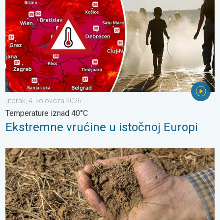
utorak, 4. kolovoza 2026.
Temperature iznad 40°C
Ekstremne vrućine u istočnoj Europi
Toplina isušuje tlo sve većom brzinom. Nove studije. . . četvrta