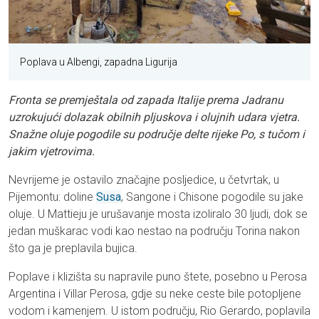
Poplava u Albengi, zapadna Ligurija
Fronta se premještala od zapada Italije prema Jadranu
uzrokujući dolazak obilnih pljuskova i olujnih udara vjetra.
Snažne oluje pogodile su područje delte rijeke Po, s tučom i
jakim vjetrovima.
Nevrijeme je ostavilo značajne posljedice, u četvrtak, u
Pijemontu: doline
Susa
, Sangone i Chisone pogodile su jake
oluje. U Mattieju je urušavanje mosta izoliralo 30 ljudi, dok se
jedan muškarac vodi kao nestao na području Torina nakon
što ga je preplavila bujica.
Poplave i klizišta su napravile puno štete, posebno u Perosa
Argentina i Villar Perosa, gdje su neke ceste bile potopljene
vodom i kamenjem. U istom području, Rio Gerardo, poplavila