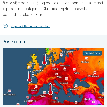
što je više od mjesečnog prosjeka. Uz napomenu da se radi
o privatnim postajama. Olujni udari vjetra dosezali su
ponegdje preko 70 km/h.
Vrijeme & Radar urednički tim
Više o temi
Europska mora neobično topla. Do 30 stupnjeva. . . subota, 1