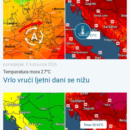
ponedjeljak, 3. kolovoza 2026.
Temperatura mora 27°C
Vrlo vrući ljetni dani se nižu
Vrhunac toplinskog vala. Svježije u petak. Negdje stižu i pljuskov