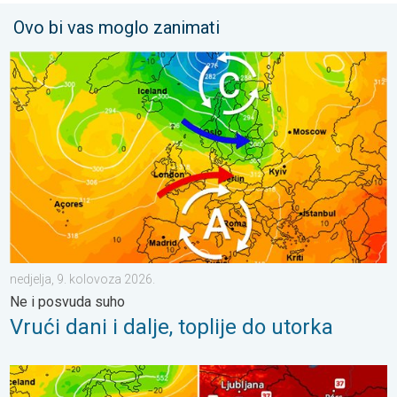
Ovo bi vas moglo zanimati
Vrući dani i dalje, toplije do utorka. Ne i posvuda suho. . . nedj
nedjelja, 9. kolovoza 2026.
Ne i posvuda suho
Vrući dani i dalje, toplije do utorka
Vrlo vrući ljetni dani se nižu. Temperatura mora 27°C. . . poned