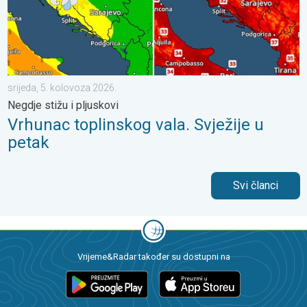
srijeda, 5. kolovoza 2026.
Negdje stižu i pljuskovi
Vrhunac toplinskog vala. Svježije u
petak
Svi članci
Vrijeme&Radar također su dostupni na