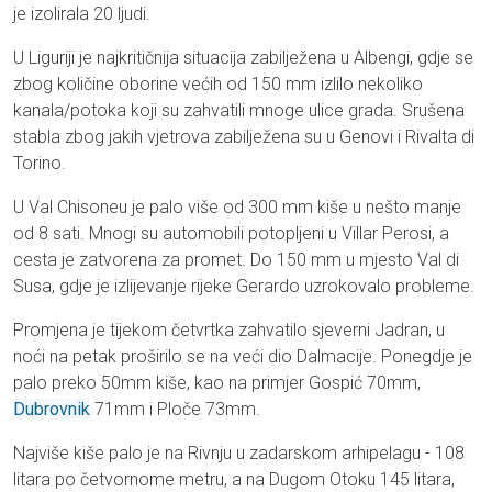
je izolirala 20 ljudi.
U Liguriji je najkritičnija situacija zabilježena u Albengi, gdje se
zbog količine oborine većih od 150 mm izlilo nekoliko
kanala/potoka koji su zahvatili mnoge ulice grada. Srušena
stabla zbog jakih vjetrova zabilježena su u Genovi i Rivalta di
Torino.
U Val Chisoneu je palo više od 300 mm kiše u nešto manje
od 8 sati. Mnogi su automobili potopljeni u Villar Perosi, a
cesta je zatvorena za promet. Do 150 mm u mjesto Val di
Susa, gdje je izlijevanje rijeke Gerardo uzrokovalo probleme.
Promjena je tijekom četvrtka zahvatilo sjeverni Jadran, u
noći na petak proširilo se na veći dio Dalmacije. Ponegdje je
palo preko 50mm kiše, kao na primjer Gospić 70mm,
Dubrovnik
71mm i Ploče 73mm.
Najviše kiše palo je na Rivnju u zadarskom arhipelagu - 108
litara po četvornome metru, a na Dugom Otoku 145 litara,