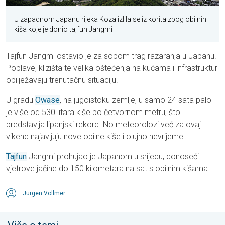
U zapadnom Japanu rijeka Koza izlila se iz korita zbog obilnih
kiša koje je donio tajfun Jangmi
Tajfun Jangmi ostavio je za sobom trag razaranja u Japanu.
Poplave, klizišta te velika oštećenja na kućama i infrastrukturi
obilježavaju trenutačnu situaciju.
U gradu
Owase
, na jugoistoku zemlje, u samo 24 sata palo
je više od 530 litara kiše po četvornom metru, što
predstavlja lipanjski rekord. No meteorolozi već za ovaj
vikend najavljuju nove obilne kiše i olujno nevrijeme.
Tajfun
Jangmi prohujao je Japanom u srijedu, donoseći
vjetrove jačine do 150 kilometara na sat s obilnim kišama.
Jürgen Vollmer