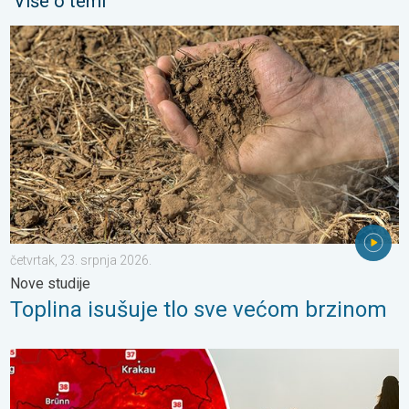
Više o temi
Toplina isušuje tlo sve većom brzinom. Nove studije. . . četvrta
četvrtak, 23. srpnja 2026.
Nove studije
Toplina isušuje tlo sve većom brzinom
Ekstremne vrućine u istočnoj Europi. Temperature iznad 40°C. .