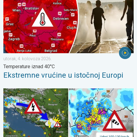
utorak, 4. kolovoza 2026.
Temperature iznad 40°C
Ekstremne vrućine u istočnoj Europi
Pješčana oluja u Skoplju. Olujni i orkanski vjetar. . . srijeda, 22. 