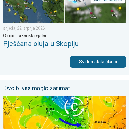
srijeda, 22. srpnja 2026.
Olujni i orkanski vjetar
Pješčana oluja u Skoplju
Svi tematski članci
Ovo bi vas moglo zanimati
Vrući dani i dalje, toplije do utorka. Ne i posvuda suho. . . nedj