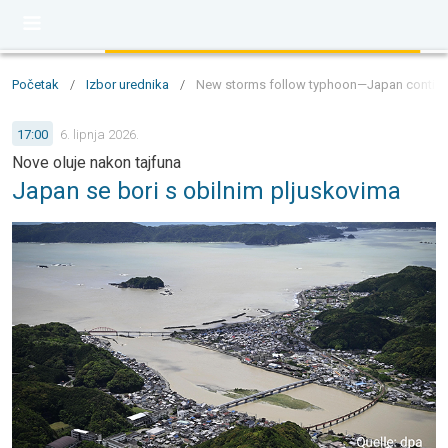
Početak
/
Izbor urednika
/
New storms follow typhoon—Japan continues 
17:00
6. lipnja 2026.
Nove oluje nakon tajfuna
Japan se bori s obilnim pljuskovima