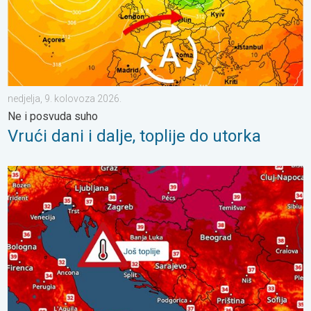
nedjelja, 9. kolovoza 2026.
Ne i posvuda suho
Vrući dani i dalje, toplije do utorka
Još malo toplije, do kada?. Lokalno 40-ice. . . nedjelja, 2. kol