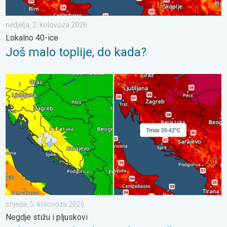
nedjelja, 2. kolovoza 2026.
Lokalno 40-ice
Još malo toplije, do kada?
Vrhunac toplinskog vala. Svježije u petak. Negdje stižu i pljuskov
srijeda, 5. kolovoza 2026.
Negdje stižu i pljuskovi