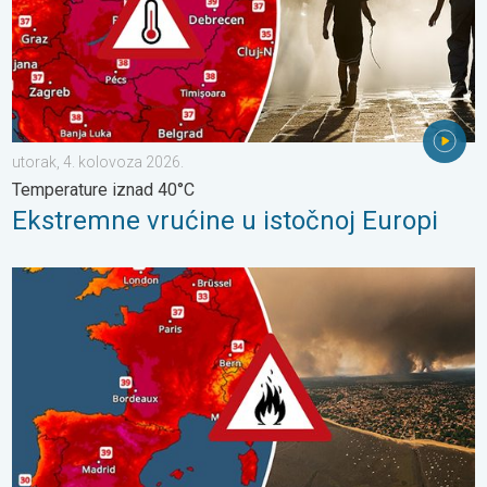
utorak, 4. kolovoza 2026.
Temperature iznad 40°C
Ekstremne vrućine u istočnoj Europi
Veliki požari u jugozapadnoj Europi. Tisuće ljudi u bijegu. . . uto