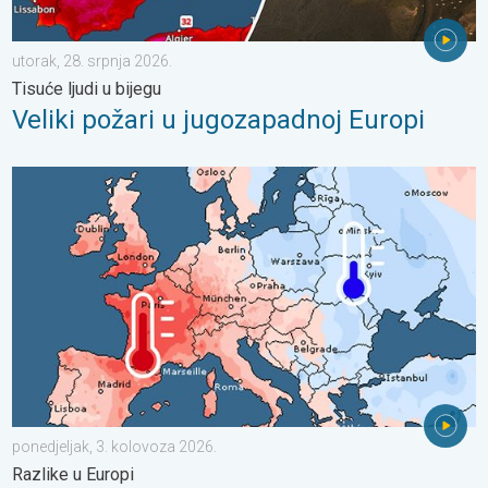
utorak, 28. srpnja 2026.
Tisuće ljudi u bijegu
Veliki požari u jugozapadnoj Europi
Oštri kontrasti u vremenu u srpnju. Razlike u Europi. . . ponedje
ponedjeljak, 3. kolovoza 2026.
Razlike u Europi