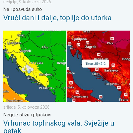
nedjelja, 9. kolovoza 2026.
Ne i posvuda suho
Vrući dani i dalje, toplije do utorka
Vrhunac toplinskog vala. Svježije u petak. Negdje stižu i pljuskov
srijeda, 5. kolovoza 2026.
Negdje stižu i pljuskovi
Vrhunac toplinskog vala. Svježije u
petak