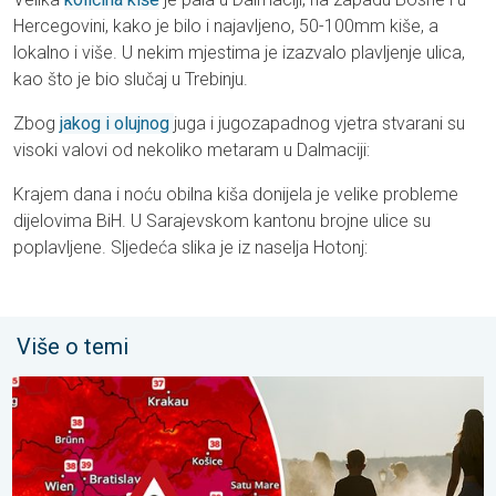
Hercegovini, kako je bilo i najavljeno, 50-100mm kiše, a
lokalno i više. U nekim mjestima je izazvalo plavljenje ulica,
kao što je bio slučaj u Trebinju.
Zbog
jakog i olujnog
juga i jugozapadnog vjetra stvarani su
visoki valovi od nekoliko metaram u Dalmaciji:
Krajem dana i noću obilna kiša donijela je velike probleme
dijelovima BiH. U Sarajevskom kantonu brojne ulice su
poplavljene. Sljedeća slika je iz naselja Hotonj:
Više o temi
Ekstremne vrućine u istočnoj Europi. Temperature iznad 40°C. .