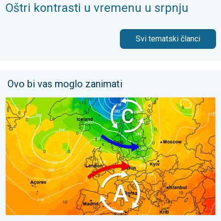
Oštri kontrasti u vremenu u srpnju
Svi tematski članci
Ovo bi vas moglo zanimati
Vrući dani i dalje, toplije do utorka. Ne i posvuda suho. . . nedj