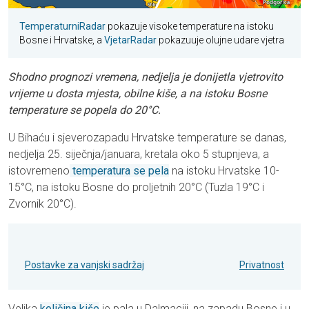
TemperaturniRadar
pokazuje visoke temperature na istoku
Bosne i Hrvatske, a
VjetarRadar
pokazuuje olujne udare vjetra
Shodno prognozi vremena, nedjelja je donijetla vjetrovito
vrijeme u dosta mjesta, obilne kiše, a na istoku Bosne
temperature se popela do 20°C.
U Bihaću i sjeverozapadu Hrvatske temperature se danas,
nedjelja 25. siječnja/januara, kretala oko 5 stupnjeva, a
istovremeno
temperatura se pela
na istoku Hrvatske 10-
15°C, na istoku Bosne do proljetnih 20°C (Tuzla 19°C i
Zvornik 20°C).
Postavke za vanjski sadržaj
Privatnost
Velika
količina kiše
je pala u Dalmaciji, na zapadu Bosne i u