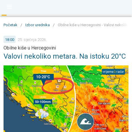
Početak
/
Izbor urednika
/
Obilne kiše u Hercegovini - Valovi nekoliko 
18:00
25. siječnja 2026.
Obilne kiše u Hercegovini
Valovi nekoliko metara. Na istoku 20°C