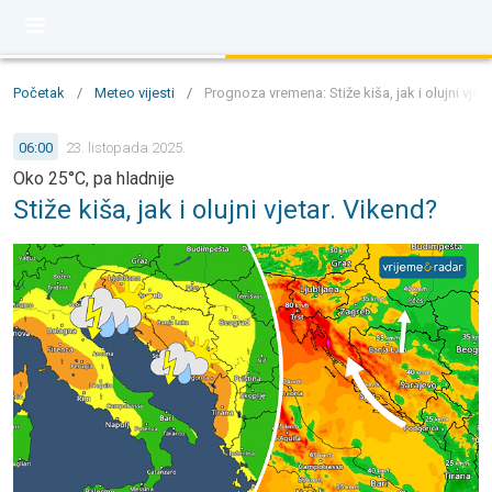
Početak
/
Meteo vijesti
/
Prognoza vremena: Stiže kiša, jak i olujni vjet
06:00
23. listopada 2025.
Oko 25°C, pa hladnije
Stiže kiša, jak i olujni vjetar. Vikend?