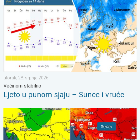
Ljeto u punom sjaju – Sunce i vruće. Većinom stabilno. . . utora
utorak, 28. srpnja 2026.
Većinom stabilno
Ljeto u punom sjaju – Sunce i vruće
Svježije, ne i svuda. Lokalni pljuskovi. Ponovno toplije. . . peta