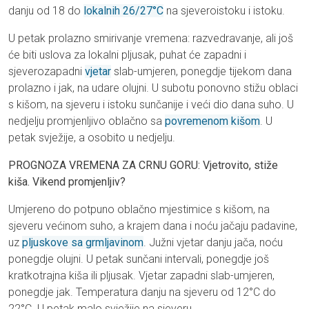
danju od 18 do
lokalnih 26/27°C
na sjeveroistoku i istoku.
U petak prolazno smirivanje vremena: razvedravanje, ali još
će biti uslova za lokalni pljusak, puhat će zapadni i
sjeverozapadni
vjetar
slab-umjeren, ponegdje tijekom dana
prolazno i jak, na udare olujni. U subotu ponovno stižu oblaci
s kišom, na sjeveru i istoku sunčanije i veći dio dana suho. U
nedjelju promjenljivo oblačno sa
povremenom kišom
. U
petak svježije, a osobito u nedjelju.
PROGNOZA VREMENA ZA CRNU GORU: Vjetrovito, stiže
kiša. Vikend promjenljiv?
Umjereno do potpuno oblačno mjestimice s kišom, na
sjeveru većinom suho, a krajem dana i noću jačaju padavine,
uz
pljuskove sa grmljavinom
. Južni vjetar danju jača, noću
ponegdje olujni. U petak sunčani intervali, ponegdje još
kratkotrajna kiša ili pljusak. Vjetar zapadni slab-umjeren,
ponegdje jak. Temperatura danju na sjeveru od 12°C do
22°C. U petak malo svježije na sjeveru.