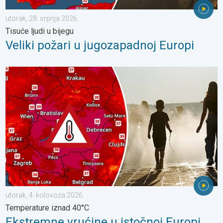
utorak, 28. srpnja 2026.
Tisuće ljudi u bijegu
Veliki požari u jugozapadnoj Europi
Ekstremne vrućine u istočnoj Europi. Temperature iznad 40°C. .
utorak, 4. kolovoza 2026.
Temperature iznad 40°C
Ekstremne vrućine u istočnoj Europi