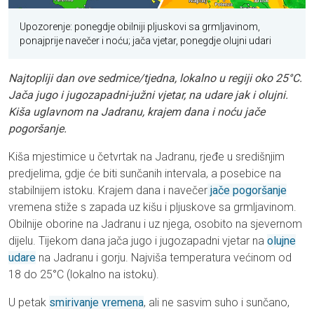
Upozorenje: ponegdje obilniji pljuskovi sa grmljavinom,
ponajprije navečer i noću; jača vjetar, ponegdje olujni udari
Najtopliji dan ove sedmice/tjedna, lokalno u regiji oko 25°C.
Jača jugo i jugozapadni-južni vjetar, na udare jak i olujni.
Kiša uglavnom na Jadranu, krajem dana i noću jače
pogoršanje.
Kiša mjestimice u četvrtak na Jadranu, rjeđe u središnjim
predjelima, gdje će biti sunčanih intervala, a posebice na
stabilnijem istoku. Krajem dana i navečer
jače pogoršanje
vremena stiže s zapada uz kišu i pljuskove sa grmljavinom.
Obilnije oborine na Jadranu i uz njega, osobito na sjevernom
dijelu. Tijekom dana jača jugo i jugozapadni vjetar na
olujne
udare
na Jadranu i gorju. Najviša temperatura većinom od
18 do 25°C (lokalno na istoku).
U petak
smirivanje vremena
, ali ne sasvim suho i sunčano,