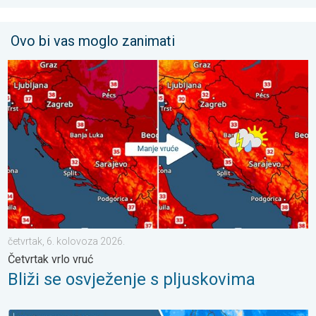
Ovo bi vas moglo zanimati
Bliži se osvježenje s pljuskovima. Četvrtak vrlo vruć. . . četvrt
četvrtak, 6. kolovoza 2026.
Četvrtak vrlo vruć
Bliži se osvježenje s pljuskovima