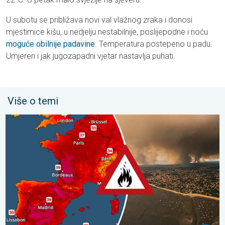
U subotu se približava novi val vlažnog zraka i donosi
mjestimice kišu, u nedjelju nestabilnije, poslijepodne i noću
moguće obilnije padavine
. Temperatura postepeno u padu.
Umjeren i jak jugozapadni vjetar nastavlja puhati.
Više o temi
Veliki požari u jugozapadnoj Europi. Tisuće ljudi u bijegu. . . uto