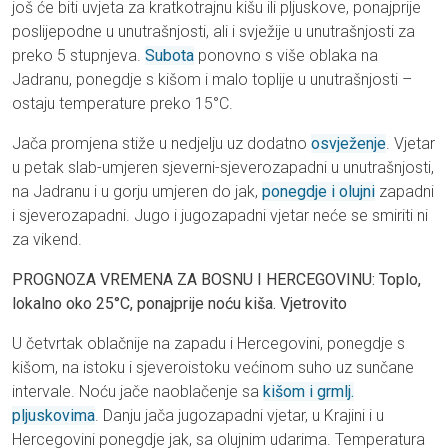
još će biti uvjeta za kratkotrajnu kišu ili pljuskove, ponajprije
poslijepodne u unutrašnjosti, ali i svježije u unutrašnjosti za
preko 5 stupnjeva.
Subota
ponovno s više oblaka na
Jadranu, ponegdje s kišom i malo toplije u unutrašnjosti –
ostaju temperature preko 15°C.
Jača promjena stiže u nedjelju uz dodatno
osvježenje
. Vjetar
u petak slab-umjeren sjeverni-sjeverozapadni u unutrašnjosti,
na Jadranu i u gorju umjeren do jak,
ponegdje i olujni
zapadni
i sjeverozapadni. Jugo i jugozapadni vjetar neće se smiriti ni
za vikend.
PROGNOZA VREMENA ZA BOSNU I HERCEGOVINU: Toplo,
lokalno oko 25°C, ponajprije noću kiša. Vjetrovito
U četvrtak oblačnije na zapadu i Hercegovini, ponegdje s
kišom, na istoku i sjeveroistoku većinom suho uz sunčane
intervale. Noću jače naoblačenje sa
kišom i grmlj.
pljuskovima
. Danju jača jugozapadni vjetar, u Krajini i u
Hercegovini ponegdje jak, sa olujnim udarima. Temperatura