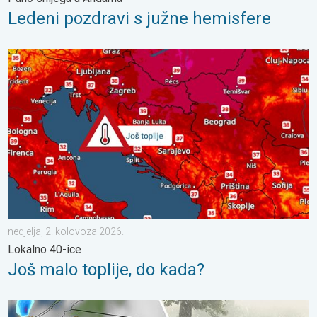
Ledeni pozdravi s južne hemisfere
Još malo toplije, do kada?. Lokalno 40-ice. . . nedjelja, 2. kol
nedjelja, 2. kolovoza 2026.
Lokalno 40-ice
Još malo toplije, do kada?
Ogromni komadi leda u Poljskoj. Nevrijeme. . . petak, 7. kolov