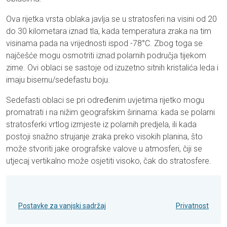
Ova rijetka vrsta oblaka javlja se u stratosferi na visini od 20
do 30 kilometara iznad tla, kada temperatura zraka na tim
visinama pada na vrijednosti ispod -78°C. Zbog toga se
najčešće mogu osmotriti iznad polarnih područja tijekom
zime. Ovi oblaci se sastoje od izuzetno sitnih kristalića leda i
imaju bisernu/sedefastu boju.
Sedefasti oblaci se pri određenim uvjetima rijetko mogu
promatrati i na nižim geografskim širinama: kada se polarni
stratosferki vrtlog izmjeste iz polarnih predjela, ili kada
postoji snažno strujanje zraka preko visokih planina, što
može stvoriti jake orografske valove u atmosferi, čiji se
utjecaj vertikalno može osjetiti visoko, čak do stratosfere.
Postavke za vanjski sadržaj
Privatnost