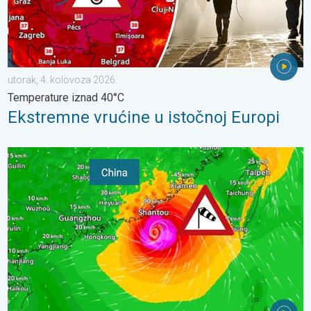
utorak, 4. kolovoza 2026.
Temperature iznad 40°C
Ekstremne vrućine u istočnoj Europi
Upozorenje na tajfun za Kinu. Do 500 litara kiše. . . petak, 24. 