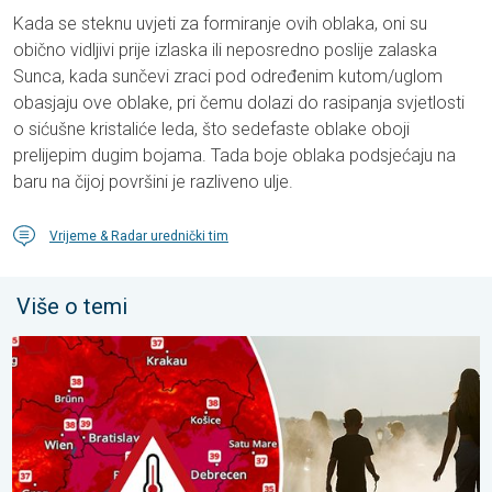
Kada se steknu uvjeti za formiranje ovih oblaka, oni su
obično vidljivi prije izlaska ili neposredno poslije zalaska
Sunca, kada sunčevi zraci pod određenim kutom/uglom
obasjaju ove oblake, pri čemu dolazi do rasipanja svjetlosti
o sićušne kristaliće leda, što sedefaste oblake oboji
prelijepim dugim bojama. Tada boje oblaka podsjećaju na
baru na čijoj površini je razliveno ulje.
Vrijeme & Radar urednički tim
Više o temi
Ekstremne vrućine u istočnoj Europi. Temperature iznad 40°C. .