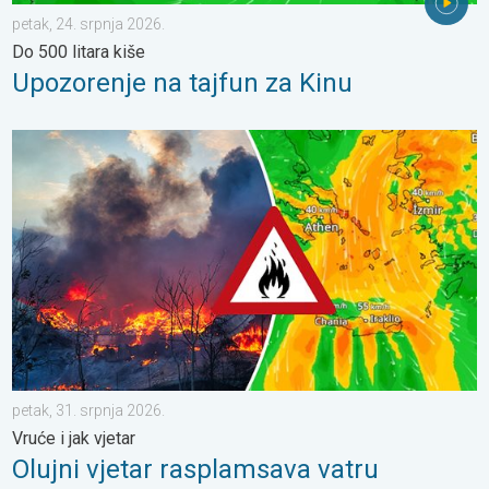
petak, 24. srpnja 2026.
Do 500 litara kiše
Upozorenje na tajfun za Kinu
Olujni vjetar rasplamsava vatru. Vruće i jak vjetar. . . petak, 31.
petak, 31. srpnja 2026.
Vruće i jak vjetar
Olujni vjetar rasplamsava vatru