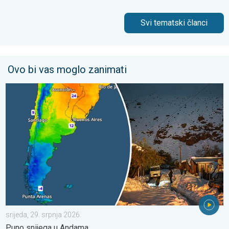
Svi tematski članci
Ovo bi vas moglo zanimati
Ledeni pozdravi s južne hemisfere. Puno snijega u Andama. . . s
srijeda, 29. srpnja 2026.
Puno snijega u Andama