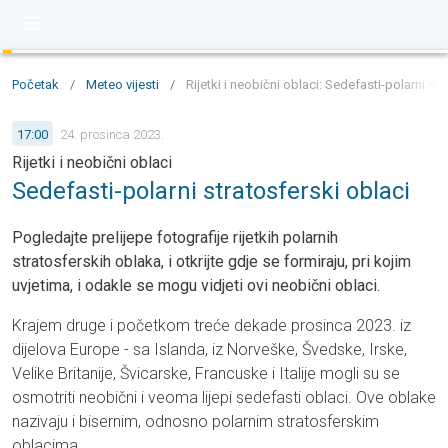
Početak
/
Meteo vijesti
/
Rijetki i neobični oblaci: Sedefasti-polarni st
17:00
24. prosinca 2023.
Rijetki i neobični oblaci
Sedefasti-polarni stratosferski oblaci
Pogledajte prelijepe fotografije rijetkih polarnih
stratosferskih oblaka, i otkrijte gdje se formiraju, pri kojim
uvjetima, i odakle se mogu vidjeti ovi neobični oblaci.
Krajem druge i početkom treće dekade prosinca 2023. iz
dijelova Europe - sa Islanda, iz Norveške, Švedske, Irske,
Velike Britanije, Švicarske, Francuske i Italije mogli su se
osmotriti neobični i veoma lijepi sedefasti oblaci. Ove oblake
nazivaju i bisernim, odnosno polarnim stratosferskim
oblacima.