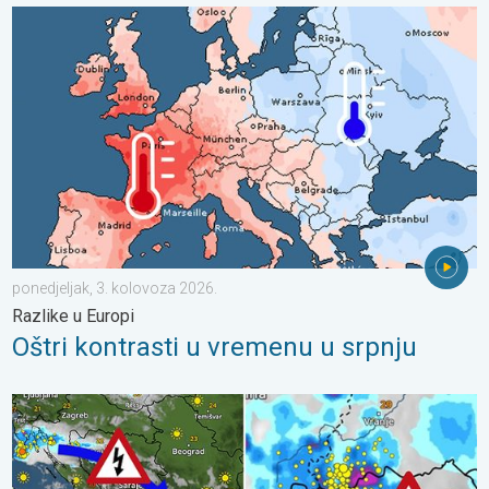
Oštri kontrasti u vremenu u srpnju. Razlike u Europi. . . ponedje
ponedjeljak, 3. kolovoza 2026.
Razlike u Europi
Oštri kontrasti u vremenu u srpnju
Pješčana oluja u Skoplju. Olujni i orkanski vjetar. . . srijeda, 22. 