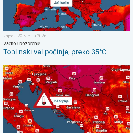
srijeda, 29. srpnja 2026.
Važno upozorenje
Toplinski val počinje, preko 35°C
Još malo toplije, do kada?. Lokalno 40-ice. . . nedjelja, 2. kol