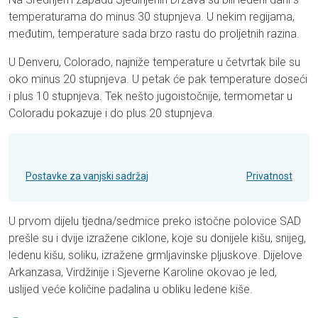
temperaturama do minus 30 stupnjeva. U nekim regijama,
međutim, temperature sada brzo rastu do proljetnih razina.
U Denveru, Colorado, najniže temperature u četvrtak bile su
oko minus 20 stupnjeva. U petak će pak temperature doseći
i plus 10 stupnjeva. Tek nešto jugoistočnije, termometar u
Coloradu pokazuje i do plus 20 stupnjeva.
Postavke za vanjski sadržaj
Privatnost
U prvom dijelu tjedna/sedmice preko istočne polovice SAD
prešle su i dvije izražene ciklone, koje su donijele kišu, snijeg,
ledenu kišu, soliku, izražene grmljavinske pljuskove. Dijelove
Arkanzasa, Virdžinije i Sjeverne Karoline okovao je led,
uslijed veće količine padalina u obliku ledene kiše.