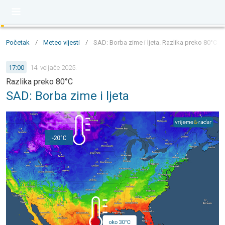
Početak
/
Meteo vijesti
/
SAD: Borba zime i ljeta. Razlika preko 80°C
17:00
14. veljače 2025.
Razlika preko 80°C
SAD: Borba zime i ljeta