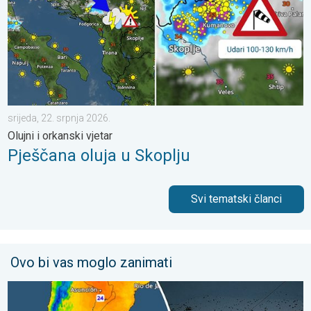
srijeda, 22. srpnja 2026.
Olujni i orkanski vjetar
Pješčana oluja u Skoplju
Svi tematski članci
Ovo bi vas moglo zanimati
Ledeni pozdravi s južne hemisfere. Puno snijega u Andama. . . s