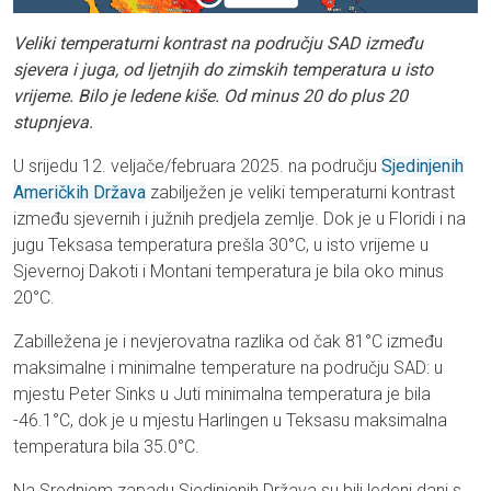
Veliki temperaturni kontrast na području SAD između
sjevera i juga, od ljetnjih do zimskih temperatura u isto
vrijeme. Bilo je ledene kiše. Od minus 20 do plus 20
stupnjeva.
U srijedu 12. veljače/februara 2025. na području
Sjedinjenih
Američkih Držav
a
zabilježen je veliki temperaturni kontrast
između sjevernih i južnih predjela zemlje. Dok je u Floridi i na
jugu Teksasa temperatura prešla 30°C, u isto vrijeme u
Sjevernoj Dakoti i Montani temperatura je bila oko minus
20°C.
Zabilležena je i nevjerovatna razlika od čak 81°C između
maksimalne i minimalne temperature na području SAD: u
mjestu Peter Sinks u Juti minimalna temperatura je bila
-46.1°C, dok je u mjestu Harlingen u Teksasu maksimalna
temperatura bila 35.0°C.
Na Srednjem zapadu Sjedinjenih Država su bili ledeni dani s