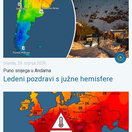
srijeda, 29. srpnja 2026.
Puno snijega u Andama
Ledeni pozdravi s južne hemisfere
Toplinski val počinje, preko 35°C. Važno upozorenje. . . srijeda,