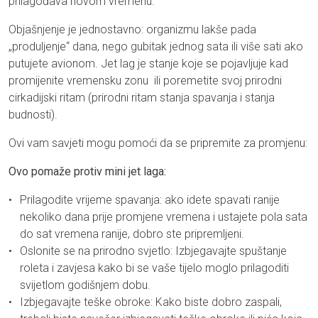
prilagođava novom vremenu.
Objašnjenje je jednostavno: organizmu lakše pada
„produljenje“ dana, nego gubitak jednog sata ili više sati ako
putujete avionom. Jet lag je stanje koje se pojavljuje kad
promijenite vremensku zonu ili poremetite svoj prirodni
cirkadijski ritam (prirodni ritam stanja spavanja i stanja
budnosti).
Ovi vam savjeti mogu pomoći da se pripremite za promjenu:
Ovo pomaže protiv mini jet laga:
Prilagodite vrijeme spavanja: ako idete spavati ranije
nekoliko dana prije promjene vremena i ustajete pola sata
do sat vremena ranije, dobro ste pripremljeni.
Oslonite se na prirodno svjetlo: Izbjegavajte spuštanje
roleta i zavjesa kako bi se vaše tijelo moglo prilagoditi
svijetlom godišnjem dobu.
Izbjegavajte teške obroke: Kako biste dobro zaspali,