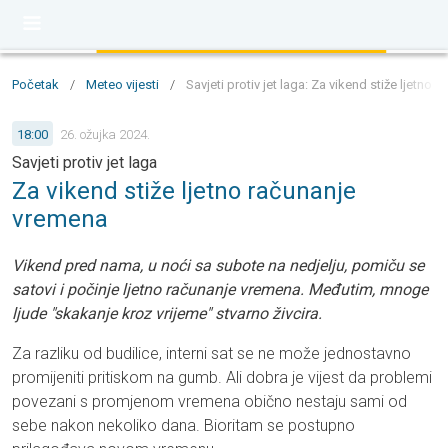
Početak
/
Meteo vijesti
/
Savjeti protiv jet laga: Za vikend stiže ljetno
18:00
26. ožujka 2024.
Savjeti protiv jet laga
Za vikend stiže ljetno računanje
vremena
Vikend pred nama, u noći sa subote na nedjelju, pomiču se
satovi i počinje ljetno računanje vremena. Međutim, mnoge
ljude "skakanje kroz vrijeme" stvarno živcira.
Za razliku od budilice, interni sat se ne može jednostavno
promijeniti pritiskom na gumb. Ali dobra je vijest da problemi
povezani s promjenom vremena obično nestaju sami od
sebe nakon nekoliko dana. Bioritam se postupno