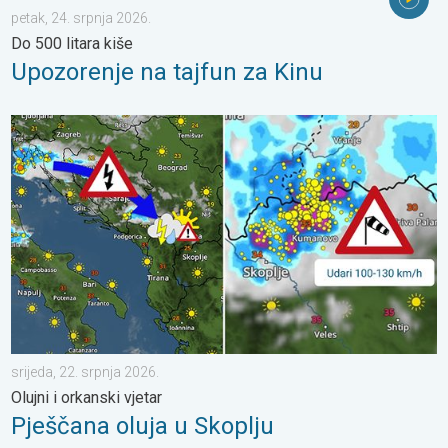
petak, 24. srpnja 2026.
Do 500 litara kiše
Upozorenje na tajfun za Kinu
Pješčana oluja u Skoplju. Olujni i orkanski vjetar. . . srijeda, 22. 
srijeda, 22. srpnja 2026.
Olujni i orkanski vjetar
Pješčana oluja u Skoplju