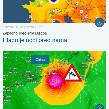
četvrtak, 6. kolovoza 2026.
Zapadna-središnja Europa
Hladnije noći pred nama
Upozorenje na tajfun za Kinu. Do 500 litara kiše. . . petak, 24. 