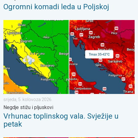
Ogromni komadi leda u Poljskoj
Vrhunac toplinskog vala. Svježije u petak. Negdje stižu i pljuskov
srijeda, 5. kolovoza 2026.
Negdje stižu i pljuskovi
Vrhunac toplinskog vala. Svježije u
petak