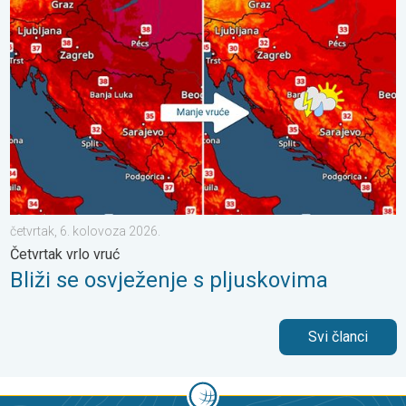
Bliži se osvježenje s pljuskovima. Četvrtak vrlo vruć. . . četvrt
četvrtak, 6. kolovoza 2026.
Četvrtak vrlo vruć
Bliži se osvježenje s pljuskovima
Svi članci