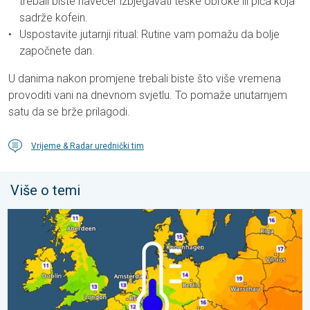
trebali biste navečer izbjegavati teške obroke ili pića koja
sadrže kofein.
Uspostavite jutarnji ritual: Rutine vam pomažu da bolje
započnete dan.
U danima nakon promjene trebali biste što više vremena
provoditi vani na dnevnom svjetlu. To pomaže unutarnjem
satu da se brže prilagodi.
Vrijeme & Radar urednički tim
Više o temi
Hladnije noći pred nama. Zapadna-središnja Europa. . . četvrta