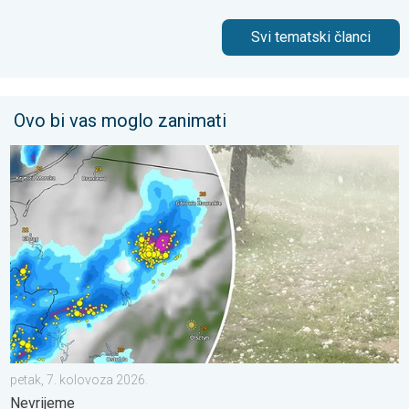
Svi tematski članci
Ovo bi vas moglo zanimati
Ogromni komadi leda u Poljskoj. Nevrijeme. . . petak, 7. kolov
petak, 7. kolovoza 2026.
Nevrijeme