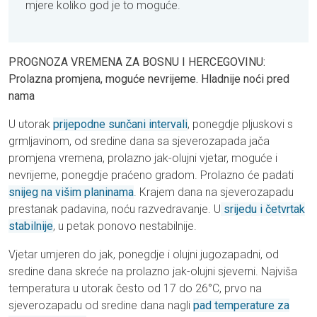
mjere koliko god je to moguće.
PROGNOZA VREMENA ZA BOSNU I HERCEGOVINU:
Prolazna promjena, moguće nevrijeme. Hladnije noći pred
nama
U utorak
prijepodne sunčani intervali
, ponegdje pljuskovi s
grmljavinom, od sredine dana sa sjeverozapada jača
promjena vremena, prolazno jak-olujni vjetar, moguće i
nevrijeme, ponegdje praćeno gradom. Prolazno će padati
snijeg na višim planinama
. Krajem dana na sjeverozapadu
prestanak padavina, noću razvedravanje. U
srijedu i četvrtak
stabilnije
, u petak ponovo nestabilnije.
Vjetar umjeren do jak, ponegdje i olujni jugozapadni, od
sredine dana skreće na prolazno jak-olujni sjeverni. Najviša
temperatura u utorak često od 17 do 26°C, prvo na
sjeverozapadu od sredine dana nagli
pad temperature za