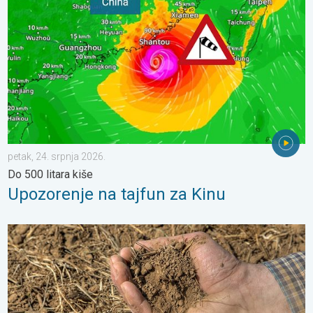
petak, 24. srpnja 2026.
Do 500 litara kiše
Upozorenje na tajfun za Kinu
Toplina isušuje tlo sve većom brzinom. Nove studije. . . četvrta