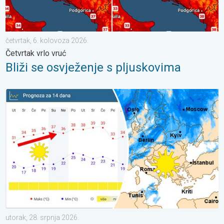
četvrtak, 6. kolovoza 2026.
Četvrtak vrlo vruć
Bliži se osvježenje s pljuskovima
Ljeto u punom sjaju – Sunce i vruće. Većinom stabilno. . . utora
utorak, 28. srpnja 2026.