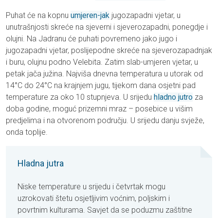
Puhat će na kopnu
umjeren-jak
jugozapadni vjetar, u
unutrašnjosti skreće na sjeverni i sjeverozapadni, ponegdje i
olujni. Na Jadranu će puhati povremeno jako jugo i
jugozapadni vjetar, poslijepodne skreće na sjeverozapadnjak
i buru, olujnu podno Velebita. Zatim slab-umjeren vjetar, u
petak jača južina. Najviša dnevna temperatura u utorak od
14°C do 24°C na krajnjem jugu, tijekom dana osjetni pad
temperature za oko 10 stupnjeva. U srijedu
hladno jutro
za
doba godine, moguć prizemni mraz – posebice u višim
predjelima i na otvorenom području. U srijedu danju svježe,
onda toplije.
Hladna jutra
Niske temperature u srijedu i četvrtak mogu
uzrokovati štetu osjetljivim voćnim, poljskim i
povrtnim kulturama. Savjet da se poduzmu zaštitne