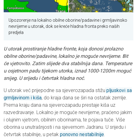
Upozorenje na lokalno obilne oborine/padavine i grmljavinsko
nevrijeme u utorak, dok se kreće hladna fronta preko naših
predjela
U utorak prostiranje hladne fronte, koja donosi prolazno
obilne oborine/padavine, lokalno je moguće nevrijeme. Bit
će vjetrovito. Zatim slijede dva stabilnija dana. Temperature
u osjetnom padu tijekom utorka, iznad 1000-1200m moguć
snijeg. U srijedu i četvrtak hladna noć.
U utorak već prijepodne sa sjeverozapada stižu
pljuskovi sa
grmljavinom i kiša
, do kraja dana se širi na ostatak zemlje.
Prema kraju dana na sjeverozapadu prestaje kiša uz
razvedravanje. Lokalno je moguće nevrijeme, praćeno jakim
i olujnim vjetrom, obilnim oborinama, te pojava tuče. Više
oborina u unutrašnjosti i na sjevernom Jadranu. U srijedu i
četvrtak stabilnije, u petak
ponovno nestabilnije
.