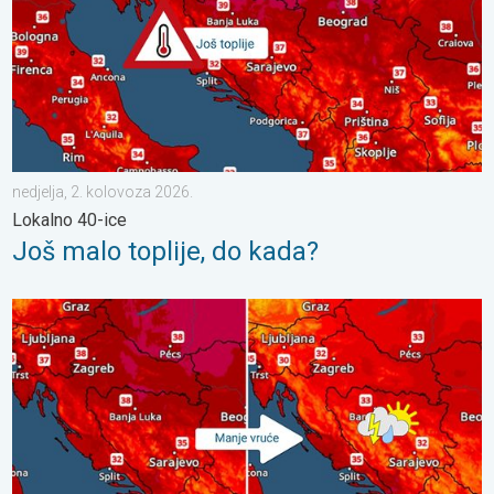
nedjelja, 2. kolovoza 2026.
Lokalno 40-ice
Još malo toplije, do kada?
Bliži se osvježenje s pljuskovima. Četvrtak vrlo vruć. . . četvrt