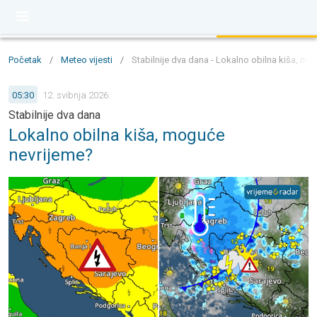
Početak
/
Meteo vijesti
/
Stabilnije dva dana - Lokalno obilna kiša, m
05:30
12. svibnja 2026.
Stabilnije dva dana
Lokalno obilna kiša, moguće
nevrijeme?