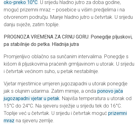
oko-preko 10°C
. U srijedu hladno jutro za doba godine,
moguć prizemni mraz – posebice u višim predjelima i na
otvorenom području. Manje hladno jutro u četvrtak. U srijedu
danju svježe, zatim toplije.
PROGNOZA VREMENA ZA CRNU GORU: Ponegdje pljuskovi,
pa stabilnije do petka. Hladnija jutra
Promjenljivo oblačno sa sunčanim intervalima. Ponegdje s
kišom ili pljuskovima praćenih grmljavinom u utorak. U srijedu
i četvrtak većinom suho, u petak nestabilnije.
Vjetar mjestimice umjeren jugozapadni u utorak ponegdje
jak s olujnim udarima. Zatim mirnije, a onda
ponovo jača
jugozapadni vjetar u petak
. Najviša temperatura u utorak od
15°C do 24°C. Na sjeveru svježije u srijedu tek do 16°C.
Toplije već u četvrtak. U srijedu i četvrtak moguć
prizemni
mraz
na sjeveru zemlje.