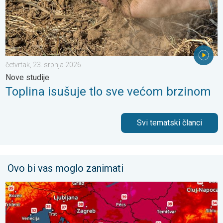
četvrtak, 23. srpnja 2026.
Nove studije
Toplina isušuje tlo sve većom brzinom
Svi tematski članci
Ovo bi vas moglo zanimati
Još malo toplije, do kada?. Lokalno 40-ice. . . nedjelja, 2. kol