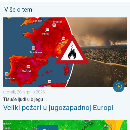
Više o temi
Veliki požari u jugozapadnoj Europi. Tisuće ljudi u bijegu. . . uto
utorak, 28. srpnja 2026.
Tisuće ljudi u bijegu
Veliki požari u jugozapadnoj Europi
Upozorenje na tajfun za Kinu. Do 500 litara kiše. . . petak, 24. 