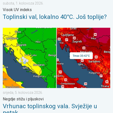
subota, 1. kolovoza 2026.
Visok UV indeks
Toplinski val, lokalno 40°C. Još toplije?
Vrhunac toplinskog vala. Svježije u petak. Negdje stižu i pljuskov
srijeda, 5. kolovoza 2026.
Negdje stižu i pljuskovi
Vrhunac toplinskog vala. Svježije u
petak