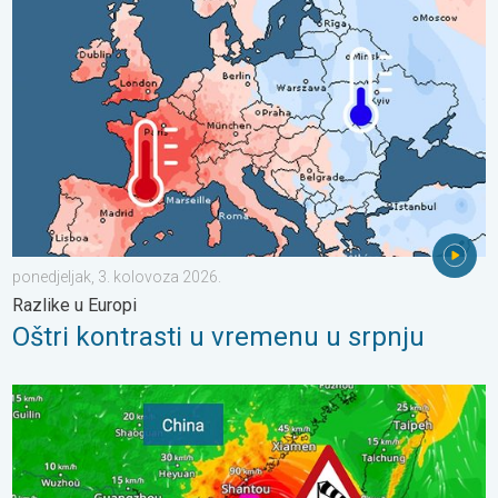
Oštri kontrasti u vremenu u srpnju. Razlike u Europi. . . ponedje
ponedjeljak, 3. kolovoza 2026.
Razlike u Europi
Oštri kontrasti u vremenu u srpnju
Upozorenje na tajfun za Kinu. Do 500 litara kiše. . . petak, 24. 