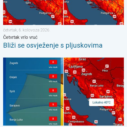
četvrtak, 6. kolovoza 2026.
Četvrtak vrlo vruć
Bliži se osvježenje s pljuskovima
Toplinski val, lokalno 40°C. Još toplije?. Visok UV indeks. . . s