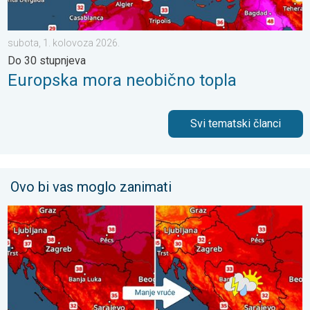
subota, 1. kolovoza 2026.
Do 30 stupnjeva
Europska mora neobično topla
Svi tematski članci
Ovo bi vas moglo zanimati
Bliži se osvježenje s pljuskovima. Četvrtak vrlo vruć. . . četvrt