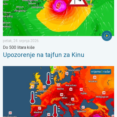
petak, 24. srpnja 2026.
Do 500 litara kiše
Upozorenje na tajfun za Kinu
Europska mora neobično topla. Do 30 stupnjeva. . . subota, 1