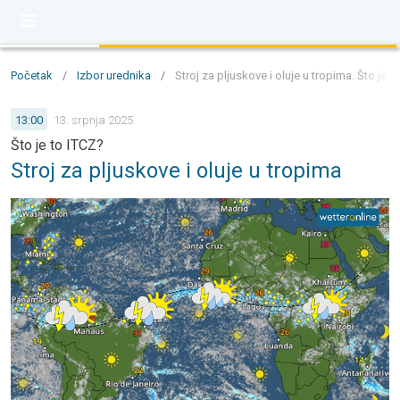
Početak
/
Izbor urednika
/
Stroj za pljuskove i oluje u tropima. Što je t
13:00
13. srpnja 2025.
Što je to ITCZ?
Stroj za pljuskove i oluje u tropima