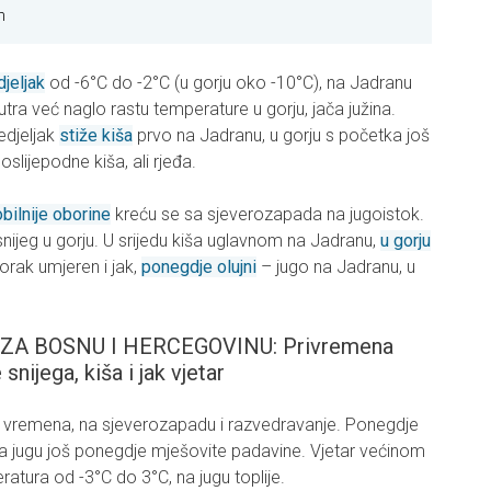
h
jeljak
od -6°C do -2°C (u gorju oko -10°C), na Jadranu
tra već naglo rastu temperature u gorju, jača južina.
edjeljak
stiže kiša
prvo na Jadranu, u gorju s početka još
oslijepodne kiša, ali rjeđa.
bilnije oborine
kreću se sa sjeverozapada na jugoistok.
nijeg u gorju. U srijedu kiša uglavnom na Jadranu,
u gorju
torak umjeren i jak,
ponegdje olujni
– jugo na Jadranu, u
A BOSNU I HERCEGOVINU: Privremena
 snijega, kiša i jak vjetar
anje vremena, na sjeverozapadu i razvedravanje. Ponegdje
 na jugu još ponegdje mješovite padavine. Vjetar većinom
eratura od -3°C do 3°C, na jugu toplije.