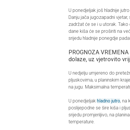
U ponedjeljak još hladnije jut
Danju jača jugozapadni vjetar
zadržat će se i u utorak. Tako
dane kiša će se proširiti na ve
srijedu hladnije ponegdje pada
PROGNOZA VREMENA ZA 
dolaze, uz vjetrovito vr
U nedjelju umjereno do pretež
pljuskovima, u planinskim kraj
na jugu. Maksimalna temperat
U ponedjeljak
hladno jutro
, na
poslijepodne se šire kiša i plju
srijedu promjenljivo, na planin
temperature.