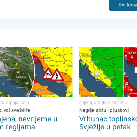
Svi tema
deks. . . subota, 1. kolovoza 2026.
, nevrijeme u nekim regijama. Toplinski val sve bliže. . . nedjelja
Vrhunac toplinskog vala. Svj
 26. srpnja 2026.
srijeda, 5. kolovoza 2026.
i val sve bliže
Negdje stižu i pljuskovi
jena, nevrijeme u
Vrhunac toplinsko
m regijama
Svježije u petak