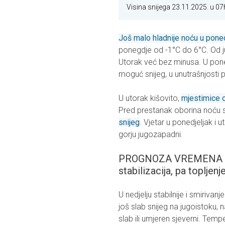
Visina snijega 23.11.2025. u 07
Još malo hladnije noću u poned
ponegdje od -1°C do 6°C. Od ju
Utorak već bez minusa. U pon
moguć snijeg, u unutrašnjosti p
U utorak kišovito,
mjestimice o
Pred prestanak oborina noću s
snijeg
. Vjetar u ponedjeljak i u
gorju jugozapadni.
PROGNOZA VREMENA Z
stabilizacija, pa topljenje
U nedjelju stabilnije i smiriv
još slab snijeg na jugoistoku,
slab ili umjeren sjeverni. Temp