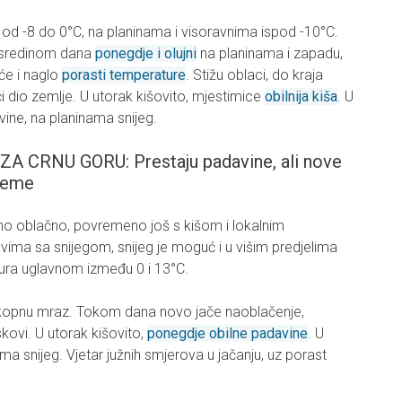
ro od -8 do 0°C, na planinama i visoravnima ispod -10°C.
, sredinom dana
ponegdje i olujni
na planinama i zapadu,
 će i naglo
porasti temperature
. Stižu oblaci, do kraja
ći dio zemlje. U utorak kišovito, mjestimice
obilnija kiša
. U
vine, na planinama snijeg.
CRNU GORU: Prestaju padavine, ali nove
ijeme
no oblačno, povremeno još s kišom i lokalnim
evima sa snijegom, snijeg je moguć i u višim predjelima
ura uglavnom između 0 i 13°C.
 kopnu mraz. Tokom dana novo jače naoblačenje,
skovi. U utorak kišovito,
ponegdje obilne padavine
. U
ama snijeg. Vjetar južnih smjerova u jačanju, uz porast