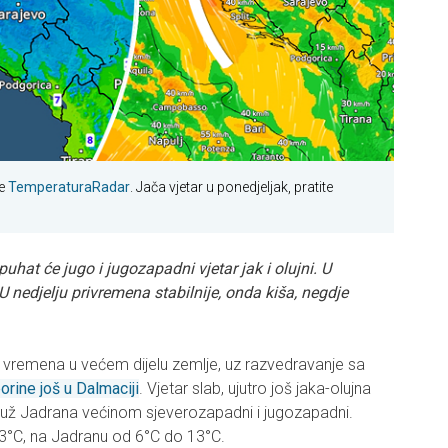
je
TemperaturaRadar
. Jača vjetar u ponedjeljak, pratite
uhat će jugo i jugozapadni vjetar jak i olujni. U
 U nedjelju privremena stabilnije, onda kiša, negdje
e vremena u većem dijelu zemlje, uz razvedravanje sa
orine još u Dalmaciji
. Vjetar slab, ujutro još jaka-olujna
duž Jadrana većinom sjeverozapadni i jugozapadni.
3°C, na Jadranu od 6°C do 13°C.