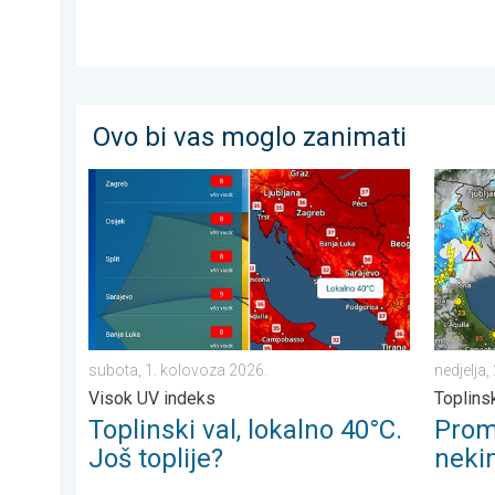
Ovo bi vas moglo zanimati
Toplinski val, lokalno 40°C. Još toplije?. Visok UV in
Promjena
subota, 1. kolovoza 2026.
nedjelja,
Visok UV indeks
Toplinsk
Toplinski val, lokalno 40°C.
Prom
Još toplije?
neki