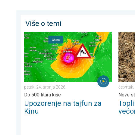
Više o temi
Upozorenje na tajfun za Kinu. Do 500 litara kiše. . . p
Toplina 
petak, 24. srpnja 2026.
četvrtak,
Do 500 litara kiše
Nove st
Upozorenje na tajfun za
Topli
Kinu
većo