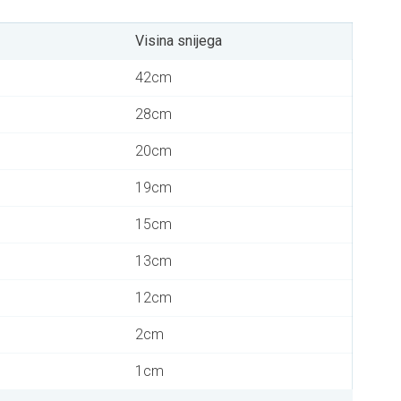
Visina snijega
42cm
28cm
20cm
19cm
15cm
13cm
12cm
2cm
1cm