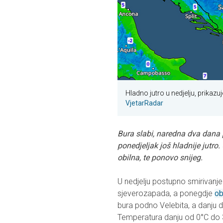
Hladno jutro u nedjelju, prikazu
VjetarRadar
Bura slabi, naredna dva dana p
ponedjeljak još hladnije jutro.
obilna, te ponovo snijeg.
U nedjelju postupno smirivanj
sjeverozapada, a ponegdje
ob
bura podno Velebita, a danju 
Temperatura danju od 0°C do 