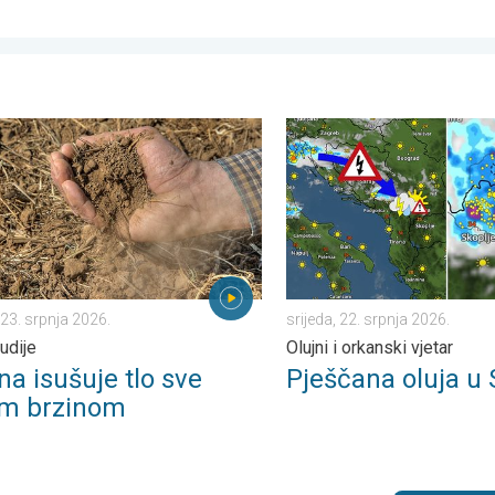
etak, 24. srpnja 2026.
isušuje tlo sve većom brzinom. Nove studije. . . četvrtak, 23. srp
Pješčana oluja u Skoplju. Olu
 23. srpnja 2026.
srijeda, 22. srpnja 2026.
udije
Olujni i orkanski vjetar
na isušuje tlo sve
Pješčana oluja u 
m brzinom