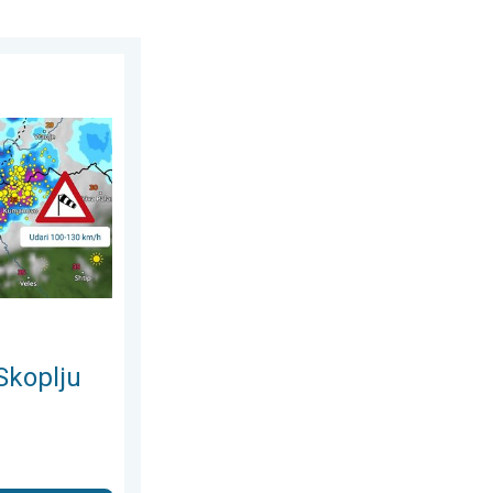
nja 2026.
jni i orkanski vjetar. . . srijeda, 22. srpnja 2026.
Skoplju