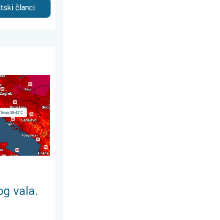
tski članci
, 26. srpnja 2026.
ežije u petak. Negdje stižu i pljuskovi. . . srijeda, 5. kolovoza 20
g vala.