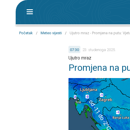
Početak
/
Meteo vijesti
/
Ujutro mraz - Promjena na putu: Vjetar
07:30
23. studenoga 2025.
Ujutro mraz
Promjena na putu