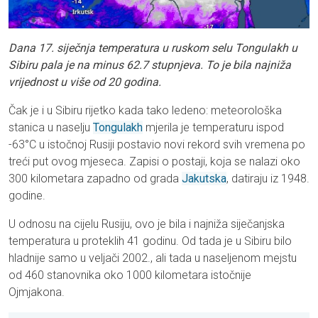
Dana 17. siječnja temperatura u ruskom selu Tongulakh u
Sibiru pala je na minus 62.7 stupnjeva. To je bila najniža
vrijednost u više od 20 godina.
Čak je i u Sibiru rijetko kada tako ledeno: meteorološka
stanica u naselju
Tongulakh
mjerila je temperaturu ispod
-63°C u istočnoj Rusiji postavio novi rekord svih vremena po
treći put ovog mjeseca. Zapisi o postaji, koja se nalazi oko
300 kilometara zapadno od grada
Jakutska
, datiraju iz 1948.
godine.
U odnosu na cijelu Rusiju, ovo je bila i najniža siječanjska
temperatura u proteklih 41 godinu. Od tada je u Sibiru bilo
hladnije samo u veljači 2002., ali tada u naseljenom mejstu
od 460 stanovnika oko 1000 kilometara istočnije
Ojmjakona.