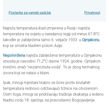
Postavke za vanjski sadržaj
Privatnost
Najniža temperatura ikad izmjerena u Rusiji i najniža
temperatura na svijetu u naseljenoj regiji od minus 67.8°C
također je zabilježena tamo 6. veljače 1933. u
Ojmjakonu
,
koji se smatra hladnim polom Azije.
Nepotvrđena
najniža zabilježena temperatura u Ojmjakonu
iznosila je navodno 71,2°C davne 1924. godine. Ojmjakon
ironično znači "nezamrznuta voda". To je zbog termalnog
izvora koji se nalazi u blizini.
Ipak, mnogi mještani hrabro se bore protiv brutalnih
temperatura rednovo održavajući tržnice na otvorenom.
Osim toga, mnogi se pridržavaju tradicije skakanja u ledeno
hladnu vodu 18. siječnja, na pravoslavno Bogojavljenje.