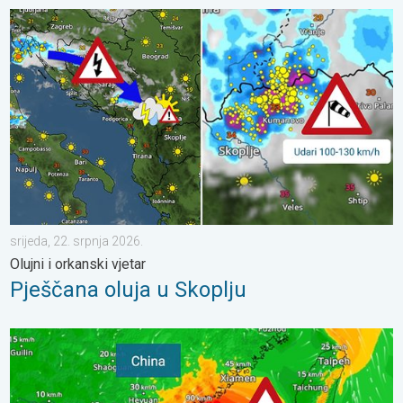
Pješčana oluja u Skoplju. Olujni i orkanski vjetar. . . srijeda, 22. 
srijeda, 22. srpnja 2026.
Olujni i orkanski vjetar
Pješčana oluja u Skoplju
Upozorenje na tajfun za Kinu. Do 500 litara kiše. . . petak, 24. 