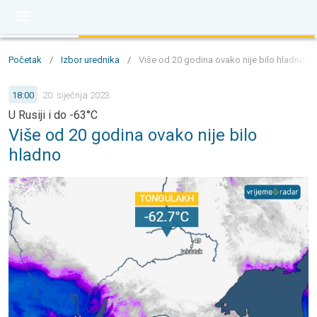
Početak
/
Izbor urednika
/
Više od 20 godina ovako nije bilo hladno, u R
18:00
20. siječnja 2023.
U Rusiji i do -63°C
Više od 20 godina ovako nije bilo
hladno