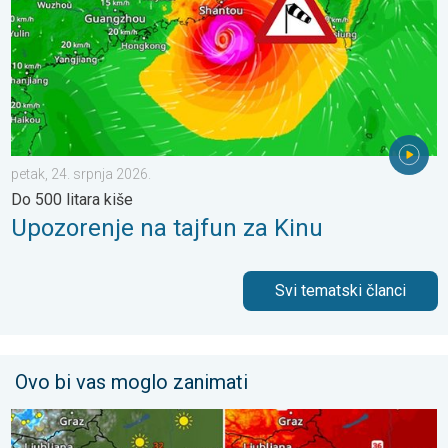
petak, 24. srpnja 2026.
Do 500 litara kiše
Upozorenje na tajfun za Kinu
Svi tematski članci
Ovo bi vas moglo zanimati
Pljuskovi ponegdje, od nedjelje preko 35°C. Stabilnija iduća dv