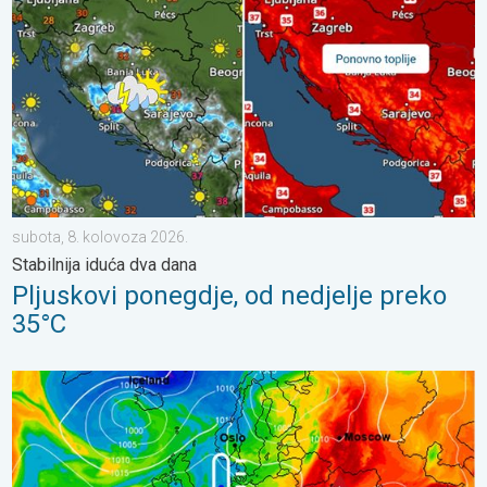
subota, 8. kolovoza 2026.
Stabilnija iduća dva dana
Pljuskovi ponegdje, od nedjelje preko
35°C
Još toplije do petka, 40-ice se šire. Ljetne vrućine. . . utorak, 