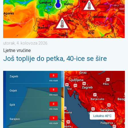
utorak, 4. kolovoza 2026.
Ljetne vrućine
Još toplije do petka, 40-ice se šire
Toplinski val, lokalno 40°C. Još toplije?. Visok UV indeks. . . s