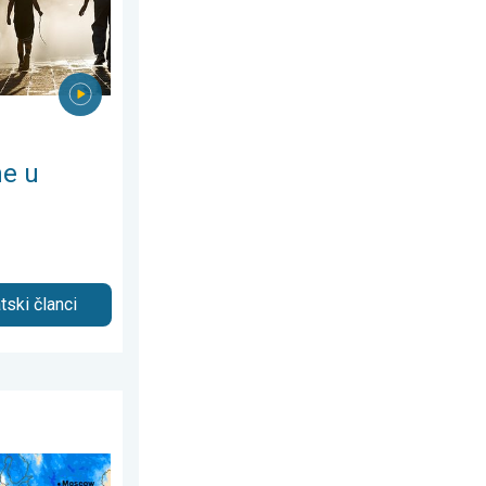
ne u
tski članci
27. srpnja 2026.
 i vruće. Većinom stabilno. . . utorak, 28. srpnja 2026.