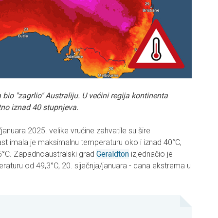
 bio "zagrlio" Australiju. U većini regija kontinenta
tno iznad 40 stupnjeva.
januara 2025. velike vrućine zahvatile su šire
last imala je maksimalnu temperaturu oko i iznad 40°C,
45°C. Zapadnoaustralski grad
Geraldton
izjednačio je
eraturu od 49,3°C, 20. siječnja/januara - dana ekstrema u