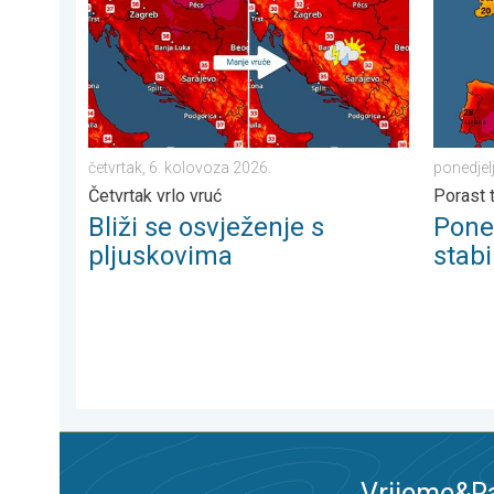
četvrtak, 6. kolovoza 2026.
ponedjel
Četvrtak vrlo vruć
Porast 
Bliži se osvježenje s
Poneg
pljuskovima
stabi
Vrijeme&Ra