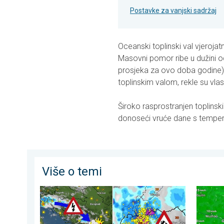
Postavke za vanjski sadržaj
Oceanski toplinski val vjerojat
Masovni pomor ribe u dužini od
prosjeka za ovo doba godine) 
toplinskim valom, rekle su vlast
Široko rasprostranjen toplinski
donoseći vruće dane s temper
Više o temi
Pješčana oluja u Skoplju. Olujni i orkanski vjetar. . . sr
Upozoren