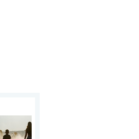
6.
j Europi. Temperature iznad 40°C. . . utorak, 4. kolovoza 2026.