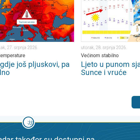
jak, 27. srpnja 2026.
utorak, 28. srpnja 2026.
temperature
Većinom stabilno
dje još pljuskovi, pa
Ljeto u punom sj
lno
Sunce i vruće
dar također su dostupni na