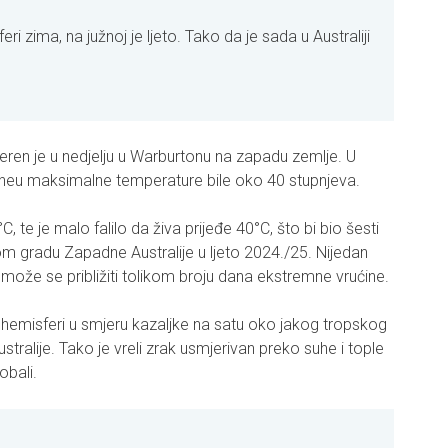
ri zima, na južnoj je ljeto. Tako da je sada u Australiji
eren je u nedjelju u Warburtonu na zapadu zemlje. U
rneu maksimalne temperature bile oko 40 stupnjeva.
, te je malo falilo da živa prijeđe 40°C, što bi bio šesti
om gradu Zapadne Australije u ljeto 2024./25. Nijedan
 može se približiti tolikom broju dana ekstremne vrućine.
j hemisferi u smjeru kazaljke na satu oko jakog tropskog
tralije. Tako je vreli zrak usmjerivan preko suhe i tople
obali.