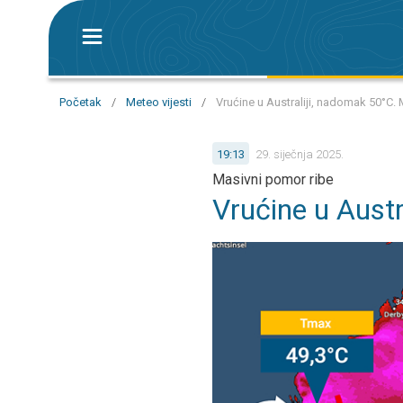
Početak
/
Meteo vijesti
/
Vrućine u Australiji, nadomak 50°C.
19:13
29. siječnja 2025.
Masivni pomor ribe
Vrućine u Austr