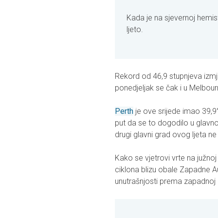
Kada je na sjevernoj hemisfe
ljeto.
Rekord od 46,9 stupnjeva izmj
ponedjeljak se čak i u Melbou
Perth
je ove srijede imao 39,9°C
put da se to dogodilo u glavn
drugi glavni grad ovog ljeta ne
Kako se vjetrovi vrte na južno
ciklona blizu obale Zapadne Aus
unutrašnjosti prema zapadnoj 