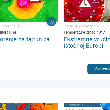
4. srpnja 2026.
utorak, 4. kolovoza 2026.
itara kiše
Temperature iznad 40°C
orenje na tajfun za
Ekstremne vrući
istočnoj Europi
Svi tema
. . četvrtak, 6. kolovoza 2026.
 još pljuskovi, pa stabilno. Porast temperature. . . ponedjeljak, 
Ljeto u punom sjaju – Sunce