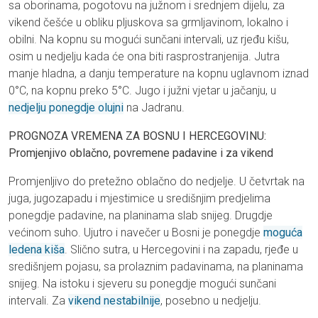
sa oborinama, pogotovu na južnom i srednjem dijelu, za
vikend češće u obliku pljuskova sa grmljavinom, lokalno i
obilni. Na kopnu su mogući sunčani intervali, uz rjeđu kišu,
osim u nedjelju kada će ona biti rasprostranjenija. Jutra
manje hladna, a danju temperature na kopnu uglavnom iznad
0°C, na kopnu preko 5°C. Jugo i južni vjetar u jačanju, u
nedjelju ponegdje olujni
na Jadranu.
PROGNOZA VREMENA ZA BOSNU I HERCEGOVINU:
Promjenjivo oblačno, povremene padavine i za vikend
Promjenljivo do pretežno oblačno do nedjelje. U četvrtak na
juga, jugozapadu i mjestimice u središnjim predjelima
ponegdje padavine, na planinama slab snijeg. Drugdje
većinom suho. Ujutro i navečer u Bosni je ponegdje
moguća
ledena kiša
. Slično sutra, u Hercegovini i na zapadu, rjeđe u
središnjem pojasu, sa prolaznim padavinama, na planinama
snijeg. Na istoku i sjeveru su ponegdje mogući sunčani
intervali. Za
vikend nestabilnije
, posebno u nedjelju.