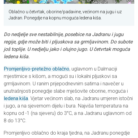
Oblačno u četvrtak, oborine/padavine, većinom na jugu i uz
Jadran. Ponegdje na kopnu moguća ledena kiša.
Do nedjelje sve nestabilnije, posebice na Jadranu i jugu
regije, gdje može biti i pljuskova sa grmljavinom. Do subote
još toplije. U nedjelju jako i olujno jugo. U četvrtak moguća
ledena kiša.
Promjenljivo-pretežno oblačno
, uglavnom u Dalmaciji
mjestimice s kišom, a mogući su i lokalni pljuskovi sa
grmljavinom. U ranim prijepodnevnim satima i navečer u
unutrašnjosti ponegdje slabe mješovite oborine, moguća i
ledena kiša
. Vjetar većinom slab, na Jadranu umjeren istočni
i jugo, a na sjevernom dijelu i bura. Najviša temperatura na
kopnu od -1 (na sjeveru) do 3°C, a na Jadranu uglavnom od
8 do 13°C.
Promjenljivo oblačno do kraja tjedna, na Jadranu ponegdje