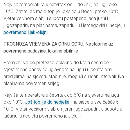
Najviša temperatura u četvrtak od 1 do 5°C, na jugu oko
10°C. Zatim još malo toplije, lokalno u Bosni preko 10°C.
Vjetar većinom slab, u subotu postepeno jača južni i
jugozapadni, na planinama, zapadu i u Hercegovini u nedjelju
povremeno i jak-olujni
.
PROGNOZA VREMENA ZA CRNU GORU: Nestabilno uz
povremene padavine, lokalno obilnije
Promjenljivo do pretežno oblačno do kraja sedmice.
Mjestimične padavine uglavnom na jugu i u centralnim
predjelima, na sjeveru stabilnije, mogući sunčani intervali. Na
planinama povremen snijeg.
Najviša temperatura u četvrtak do 6°C na sjeveru, na jugu
oko 10°C.
Još toplije do nedjelje
i na sjeveru sve češće 5-
10°C. Vjetar većinom slab-umjeren jugozapadni, u subotu u
jačanju, u nedjelju povremeno jak-olujni.