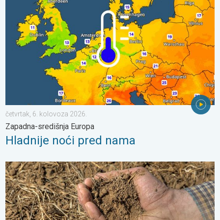
četvrtak, 6. kolovoza 2026.
Zapadna-središnja Europa
Hladnije noći pred nama
Toplina isušuje tlo sve većom brzinom. Nove studije. . . četvrta