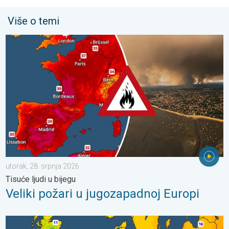
Više o temi
Veliki požari u jugozapadnoj Europi. Tisuće ljudi u bijegu. . . uto
utorak, 28. srpnja 2026.
Tisuće ljudi u bijegu
Veliki požari u jugozapadnoj Europi
Hladnije noći pred nama. Zapadna-središnja Europa. . . četvrta