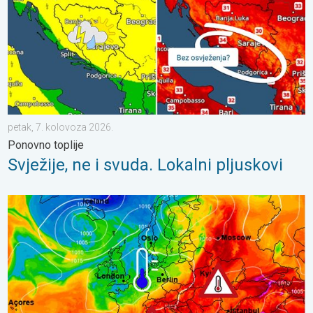
petak, 7. kolovoza 2026.
Ponovno toplije
Svježije, ne i svuda. Lokalni pljuskovi
Još toplije do petka, 40-ice se šire. Ljetne vrućine. . . utorak, 