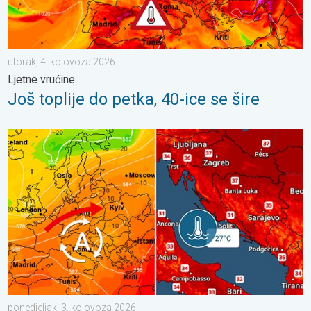
utorak, 4. kolovoza 2026.
Ljetne vrućine
Još toplije do petka, 40-ice se šire
Vrlo vrući ljetni dani se nižu. Temperatura mora 27°C. . . poned
ponedjeljak, 3. kolovoza 2026.