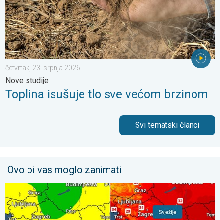
četvrtak, 23. srpnja 2026.
Nove studije
Toplina isušuje tlo sve većom brzinom
Svi tematski članci
Ovo bi vas moglo zanimati
Svježije, ne i svuda. Lokalni pljuskovi. Ponovno toplije. . . peta