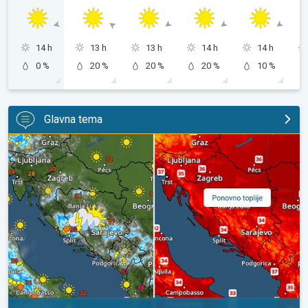
14 h
13 h
13 h
14 h
14 h
0 %
20 %
20 %
20 %
10 %
Glavna tema
Pljuskovi ponegdje, od nedjelje preko 35°C. Stabilnija iduća dva 