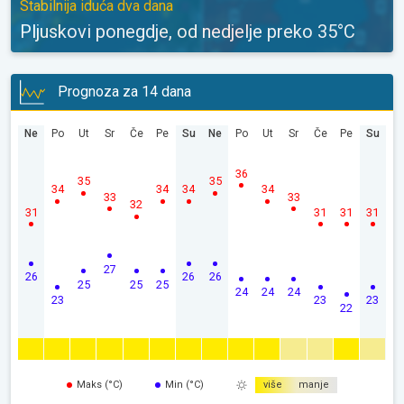
Stabilnija iduća dva dana
Pljuskovi ponegdje, od nedjelje preko 35°C
Prognoza za 14 dana
Ne
Po
Ut
Sr
Če
Pe
Su
Ne
Po
Ut
Sr
Če
Pe
Su
36
35
35
34
34
34
34
33
33
32
31
31
31
31
27
26
26
26
25
25
25
24
24
24
23
23
23
22
Maks (°C)
Min (°C)
više
manje