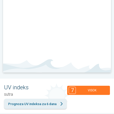
UV indeks
7
VISOK
sutra
Prognoza UV indeksa za 6 dana