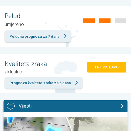
Pelud
umjereno
Peludna prognoza za 7 dana
Kvaliteta zraka
PRIHVATLJIVO
aktualno
Prognoza kvalitete zraka za 6 dana
Vijesti
Ogromni komadi leda u Poljskoj. Nevrijeme. . .