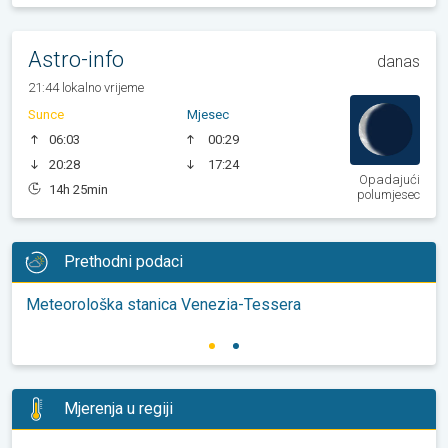
Astro-info
danas
21:44 lokalno vrijeme
Sunce
Mjesec
06:03
00:29
20:28
17:24
Opadajući
14h 25min
polumjesec
Prethodni podaci
Meteorološka stanica Venezia-Tessera
Mjerenja u regiji