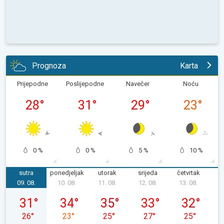
Prognoza
Karta
Prijepodne
Poslijepodne
Navečer
Noću
28
°
31
°
29
°
23
°
0 %
0 %
5 %
10 %
sutra
ponedjeljak
utorak
srijeda
četvrtak
p
09. 08.
10. 08.
11. 08.
12. 08.
13. 08.
1
nedjelja, 09. 08.
ponedjeljak, 10. 08.
utorak, 11. 08.
srijeda, 12. 08.
četvrtak, 13.
31
°
34
°
35
°
33
°
32
°
26
°
23
°
25
°
27
°
25
°