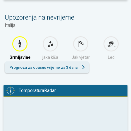
sutra
Upozorenja na nevrijeme
Italija
Grmljavine
jaka kiša
Jak vjetar
Led
Prognoza za opasno vrijeme za 3 dana
TemperaturaRadar