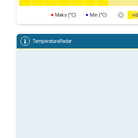
Maks (°C)
Min (°C)
vi
TemperaturaRadar