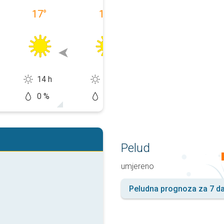
17
°
18
°
19
°
14 h
14 h
14 h
0 %
0 %
20 %
Pelud
umjereno
Peludna prognoza za 7 d