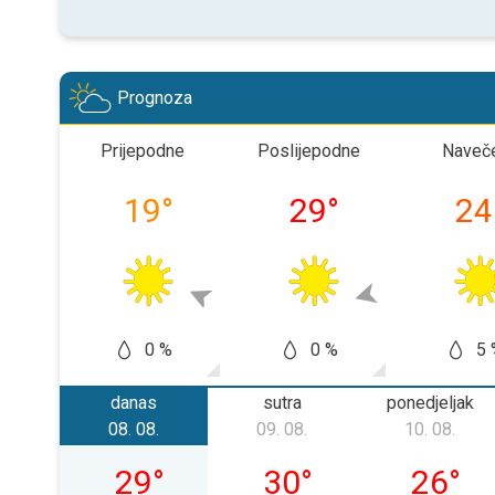
Prognoza
Prijepodne
Poslijepodne
Naveč
19
°
29
°
24
0 %
0 %
5 
danas
sutra
ponedjeljak
08. 08.
09. 08.
10. 08.
subota, 08. 08.
nedjelja, 09. 08.
ponedjelj
29
°
30
°
26
°