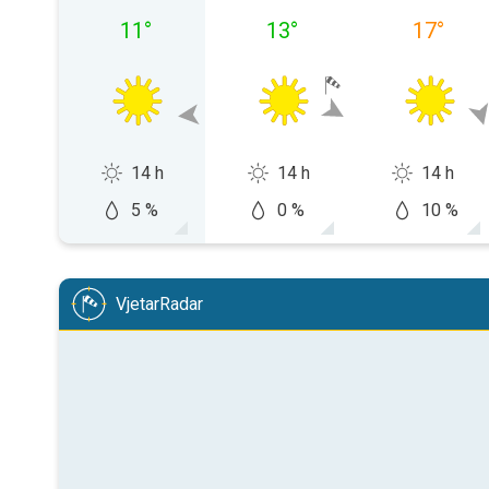
11
°
13
°
17
°
14 h
14 h
14 h
5 %
0 %
10 %
VjetarRadar