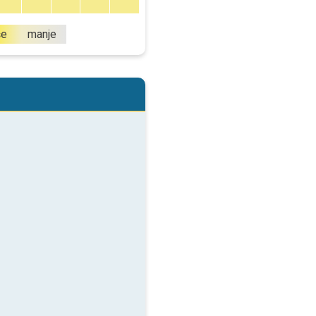
še
manje