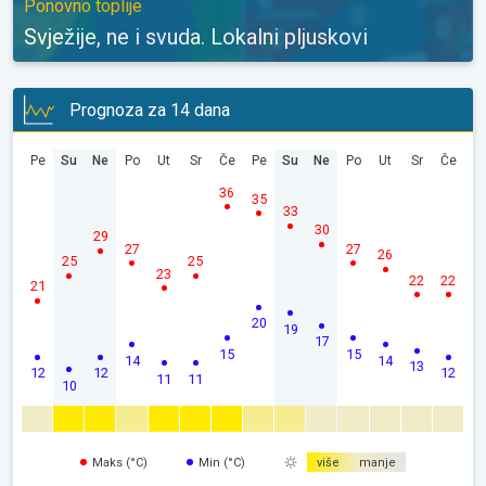
Ponovno toplije
Svježije, ne i svuda. Lokalni pljuskovi
Prognoza za 14 dana
Pe
Su
Ne
Po
Ut
Sr
Če
Pe
Su
Ne
Po
Ut
Sr
Če
36
35
33
30
29
27
27
26
25
25
23
22
22
21
20
19
17
15
15
14
14
13
12
12
12
11
11
10
Maks (°C)
Min (°C)
više
manje