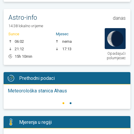
Astro-info
danas
14:38 lokalno vrijeme
Sunce
Mjesec
06:02
nema
21:12
17:13
Opadajući
15h 10min
polumjesec
Prethodni podaci
Meteorološka stanica Ahaus
Mjerenja u regiji