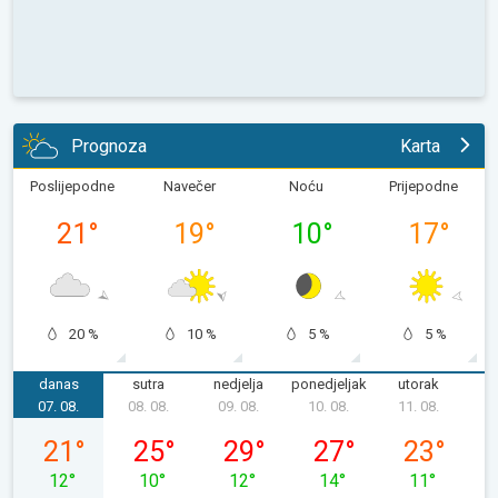
Prognoza
Karta
Poslijepodne
Navečer
Noću
Prijepodne
21
°
19
°
10
°
17
°
20 %
10 %
5 %
5 %
danas
sutra
nedjelja
ponedjeljak
utorak
s
07. 08.
08. 08.
09. 08.
10. 08.
11. 08.
1
petak, 07. 08.
subota, 08. 08.
nedjelja, 09. 08.
ponedjeljak, 10. 08.
utorak, 11. 0
21
°
25
°
29
°
27
°
23
°
12
°
10
°
12
°
14
°
11
°