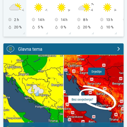
2 h
14 h
14 h
8 h
13 h
20 %
5 %
0 %
20 %
10 %
Glavna tema
Svježije, ne i svuda. Lokalni pljuskovi. Ponovno toplije. . .