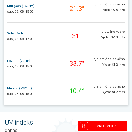
djelomično oblačno
Murgash (1692m)
21.3°
Vjetar S 8 m/s
sub, 08. 08. 15:00
pretežno vedro
Sofia (591m)
31°
Vjetar SZ 3 m/s
sub, 08. 08. 17:00
djelomično oblačno
Lovech (221m)
33.7°
Vjetar SI 2 m/s
sub, 08. 08. 15:00
djelomično oblačno
Musala (2925m)
10.4°
Vjetar SI 2 m/s
sub, 08. 08. 15:00
UV indeks
8
VRLO VISOK
danas