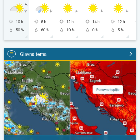
10 h
8 h
12 h
14 h
12 h
50 %
60 %
10 %
0 %
5 %
Glavna tema
Pljuskovi ponegdje, od nedjelje preko 35°C. Stabilnija iduća dva 