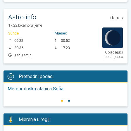
Astro-info
danas
17:22 lokalno vrijeme
Sunce
Mjesec
06:22
00:52
20:36
17:23
Opadajući
14h 14min
polumjesec
Prethodni podaci
Meteorološka stanica Sofia
Mjerenja u regiji