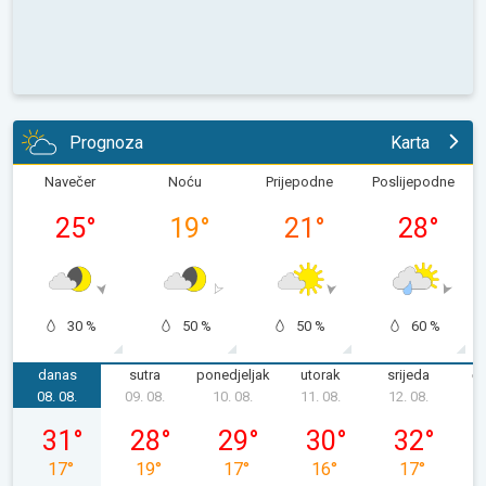
Prognoza
Karta
Navečer
Noću
Prijepodne
Poslijepodne
25
°
19
°
21
°
28
°
30 %
50 %
50 %
60 %
danas
sutra
ponedjeljak
utorak
srijeda
če
08. 08.
09. 08.
10. 08.
11. 08.
12. 08.
1
subota, 08. 08.
nedjelja, 09. 08.
ponedjeljak, 10. 08.
utorak, 11. 08.
srijeda, 12. 0
31
°
28
°
29
°
30
°
32
°
17
°
19
°
17
°
16
°
17
°