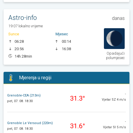
Astro-info
danas
19:07 lokalno vrijeme
Sunce
Mjesec
06:28
00:14
20:56
16:38
Opadajući
14h 28min
polumjesec
Mjerenja u regiji
-
Grenoble-CEA (213m)
31.3°
Vjetar SZ 4 m/s
pet, 07. 08. 18:30
-
Grenoble Le Versoud (220m)
31.6°
Vjetar SI 5 m/s
pet, 07. 08. 18:30