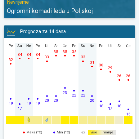
Nevrijeme
Ogromni komadi leda u Poljskoj
Prognoza za 14 dana
Pe
Su
Ne
Po
Ut
Sr
Če
Pe
Su
Ne
Po
Ut
Sr
Če
35
35
35
34
34
34
33
33
32
31
30
29
26
26
23
22
22
20
20
20
19
19
19
18
18
17
17
15
Maks (°C)
Min (°C)
više
manje