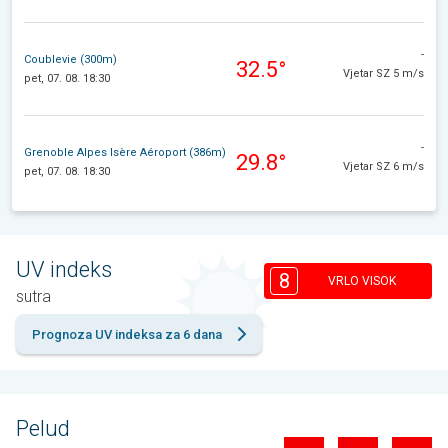
-
Coublevie (300m)
32.5°
Vjetar SZ 5 m/s
pet, 07. 08. 18:30
-
Grenoble Alpes Isère Aéroport (386m)
29.8°
Vjetar SZ 6 m/s
pet, 07. 08. 18:30
UV indeks
8
VRLO VISOK
sutra
Prognoza UV indeksa za 6 dana
Pelud