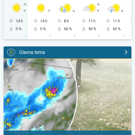
14 h
14 h
8 h
11 h
11 h
0 %
0 %
60 %
50 %
60 %
Glavna tema
Ogromni komadi leda u Poljskoj. Nevrijeme. . .