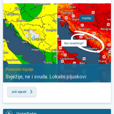
Svježije, ne i svuda. Lokalni pljuskovi. Ponovno toplije. . .
Ponovno toplije
Svježije, ne i svuda. Lokalni pljuskovi
Još vijesti
VjetarRadar