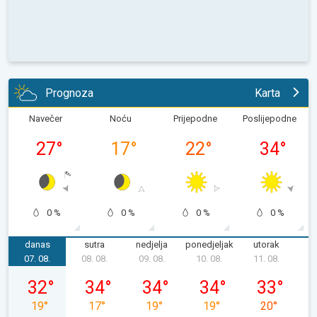
Prognoza
Karta
Navečer
Noću
Prijepodne
Poslijepodne
27
°
17
°
22
°
34
°
0 %
0 %
0 %
0 %
danas
sutra
nedjelja
ponedjeljak
utorak
s
07. 08.
08. 08.
09. 08.
10. 08.
11. 08.
1
petak, 07. 08.
subota, 08. 08.
nedjelja, 09. 08.
ponedjeljak, 10. 08.
utorak, 11. 0
32
°
34
°
34
°
34
°
33
°
19
°
17
°
19
°
19
°
20
°