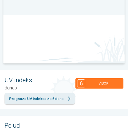
UV indeks
6
VISOK
danas
Prognoza UV indeksa za 6 dana
Pelud