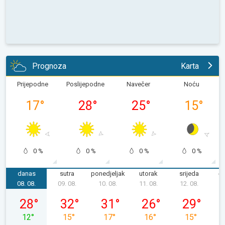
Prognoza
Karta
Prijepodne
Poslijepodne
Navečer
Noću
17
°
28
°
25
°
15
°
0 %
0 %
0 %
0 %
danas
sutra
ponedjeljak
utorak
srijeda
če
08. 08.
09. 08.
10. 08.
11. 08.
12. 08.
1
subota, 08. 08.
nedjelja, 09. 08.
ponedjeljak, 10. 08.
utorak, 11. 08.
srijeda, 12. 0
28
°
32
°
31
°
26
°
29
°
12
°
15
°
17
°
16
°
15
°