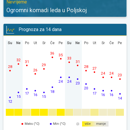
Nevrijeme
Ogromni komadi leda u Poljskoj
Prognoza za 14 dana
Su
Ne
Po
Ut
Sr
Če
Pe
Su
Ne
Po
Ut
Sr
Če
Pe
36
35
33
32
31
31
29
28
28
27
26
24
24
23
24
24
23
20
18
17
17
16
16
16
15
15
14
12
Maks (°C)
Min (°C)
više
manje