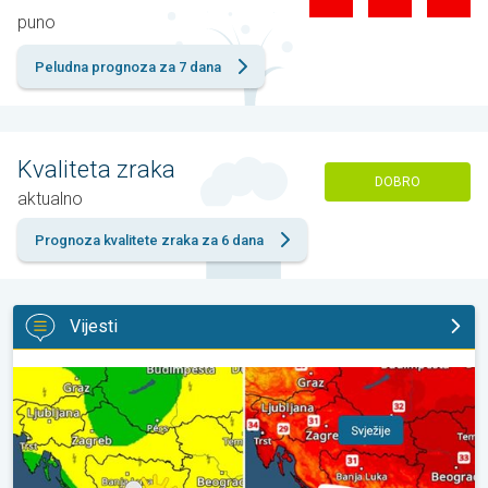
puno
Peludna prognoza za 7 dana
Kvaliteta zraka
DOBRO
aktualno
Prognoza kvalitete zraka za 6 dana
Vijesti
Svježije, ne i svuda. Lokalni pljuskovi. Ponovno toplije. . .