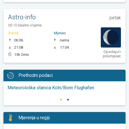
Astro-info
petak
00:10 lokalno vrijeme
Sunce
Mjesec
06:06
nema
21:08
17:04
Opadajući
15h 2min
polumjesec
Prethodni podaci
Meteorološka stanica Köln/Bonn Flughafen
Mjerenja u regiji