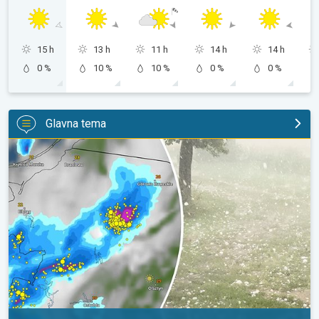
15 h
13 h
11 h
14 h
14 h
0 %
10 %
10 %
0 %
0 %
Glavna tema
Ogromni komadi leda u Poljskoj. Nevrijeme. . .