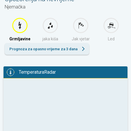
Njemačka
Grmljavine
jaka kiša
Jak vjetar
Led
Prognoza za opasno vrijeme za 3 dana
TemperaturaRadar