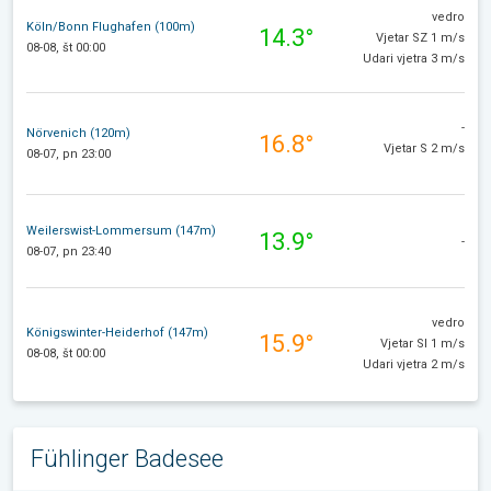
vedro
Köln/Bonn Flughafen (100m)
14.3°
Vjetar SZ 1 m/s
08-08, št 00:00
Udari vjetra 3 m/s
-
Nörvenich (120m)
16.8°
Vjetar S 2 m/s
08-07, pn 23:00
Weilerswist-Lommersum (147m)
13.9°
-
08-07, pn 23:40
vedro
Königswinter-Heiderhof (147m)
15.9°
Vjetar SI 1 m/s
08-08, št 00:00
Udari vjetra 2 m/s
Fühlinger Badesee