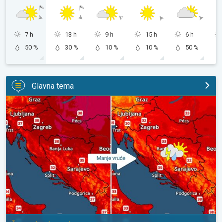
7 h
13 h
9 h
15 h
6 h
50 %
30 %
10 %
10 %
50 %
Glavna tema
Bliži se osvježenje s pljuskovima. Četvrtak vrlo vruć. . .