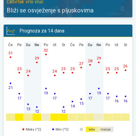
Četvrtak vrlo vruć
Bliži se osvježenje s pljuskovima
Prognoza za 14 dana
Če
Pe
Su
Ne
Po
Ut
Sr
Če
Pe
Su
Ne
Po
Ut
Sr
32
31
29
29
28
27
26
25
25
25
25
25
24
24
21
19
19
17
17
17
17
16
16
15
14
13
12
12
Maks (°C)
Min (°C)
više
manje