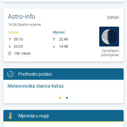
Astro-info
danas
16:36 lokalno vrijeme
Sunce
Mjesec
05:15
22:49
20:29
14:58
Opadajući
15h 14min
polumjesec
Prethodni podaci
Meteorološka stanica Kalisz
Mjerenja u regiji