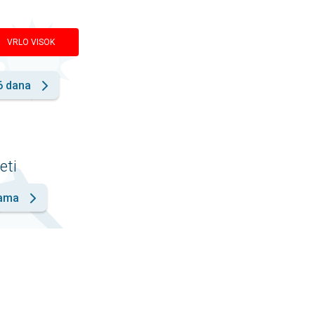
VRLO VISOK
6 dana
eti
nama