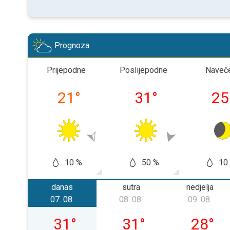
Prognoza
Prijepodne
Poslijepodne
Naveč
21
°
31
°
25
10 %
50 %
10
danas
sutra
nedjelja
07. 08.
08. 08.
09. 08.
petak, 07. 08.
subota, 08. 08.
nedjelja,
31
°
31
°
28
°