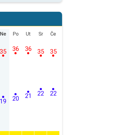
Ne
Po
Ut
Sr
Če
36
36
35
35
35
22
22
21
20
19