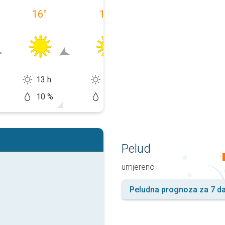
16
°
15
°
13
°
13 h
13 h
13 h
10 %
5 %
20 %
Pelud
umjereno
Peludna prognoza za 7 d