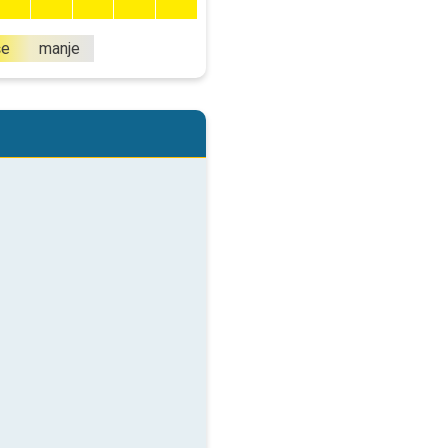
še
manje