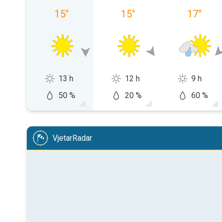
15
°
15
°
17
°
13 h
12 h
9 h
50 %
20 %
60 %
VjetarRadar