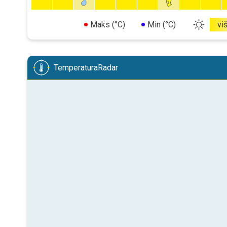
Maks (°C)
Min (°C)
vi
TemperaturaRadar