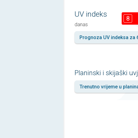
UV indeks
8
danas
Prognoza UV indeksa za 
Planinski i skijaški uvj
Trenutno vrijeme u plani