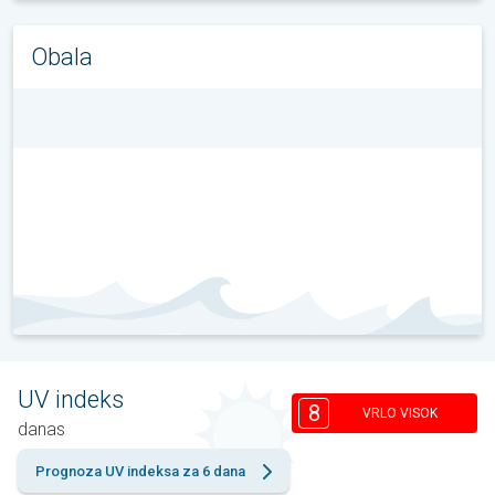
Obala
UV indeks
8
VRLO VISOK
danas
Prognoza UV indeksa za 6 dana