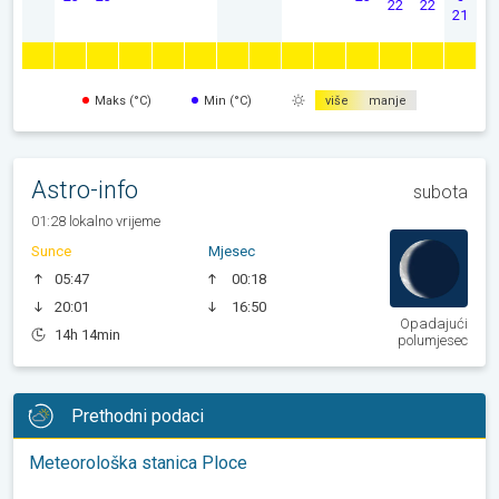
22
22
21
Maks (°C)
Min (°C)
više
manje
Astro-info
subota
01:28 lokalno vrijeme
Sunce
Mjesec
05:47
00:18
20:01
16:50
Opadajući
14h 14min
polumjesec
Prethodni podaci
Meteorološka stanica Ploce