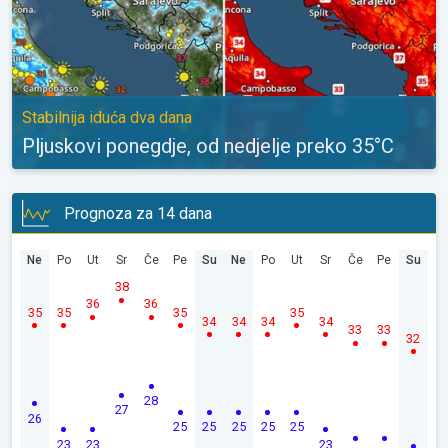
Stabilnija iduća dva dana
Pljuskovi ponegdje, od nedjelje preko 35°C
Prognoza za 14 dana
Ne
Po
Ut
Sr
Če
Pe
Su
Ne
Po
Ut
Sr
Če
Pe
Su
38
36
36
35
35
35
35
34
34
34
34
33
33
32
28
27
26
25
25
25
25
25
23
23
23