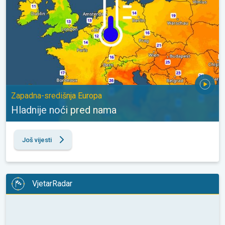
Zapadna-središnja Europa
Hladnije noći pred nama
Još vijesti
VjetarRadar