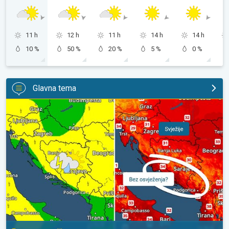
11 h
12 h
11 h
14 h
14 h
10 %
50 %
20 %
5 %
0 %
Glavna tema
Svježije, ne i svuda. Lokalni pljuskovi. Ponovno toplije. . .