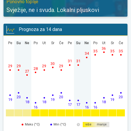
Ponovno toplije
Svježije, ne i svuda. Lokalni pljuskovi
Prognoza za 14 dana
Pe
Su
Ne
Po
Ut
Sr
Če
Pe
Su
Ne
Po
Ut
Sr
Če
36
35
35
35
34
31
31
30
29
29
29
29
28
27
20
20
20
19
19
19
18
18
18
17
17
16
16
16
Maks (°C)
Min (°C)
više
manje