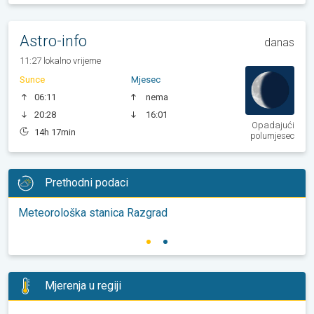
Astro-info
danas
11:27 lokalno vrijeme
Sunce
Mjesec
06:11
nema
20:28
16:01
Opadajući
14h 17min
polumjesec
Prethodni podaci
Meteorološka stanica Razgrad
Mjerenja u regiji