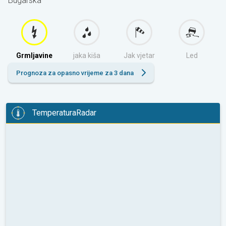
Bugarska
Grmljavine
jaka kiša
Jak vjetar
Led
Prognoza za opasno vrijeme za 3 dana
TemperaturaRadar