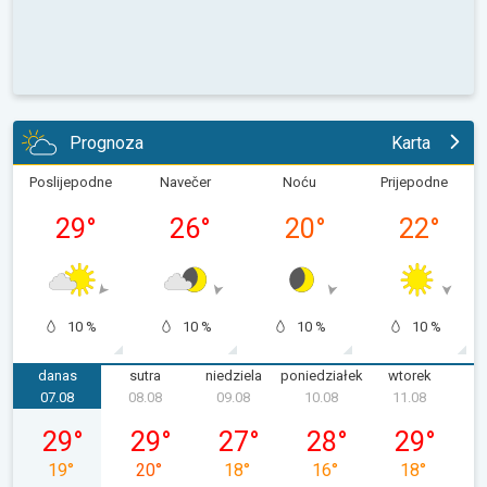
Prognoza
Karta
Poslijepodne
Navečer
Noću
Prijepodne
29
°
26
°
20
°
22
°
10 %
10 %
10 %
10 %
danas
sutra
niedziela
poniedziałek
wtorek
ś
07.08
08.08
09.08
10.08
11.08
piątek, 07.08
sobota, 08.08
niedziela, 09.08
poniedziałek, 10.08
wtorek, 11.0
29
°
29
°
27
°
28
°
29
°
19
°
20
°
18
°
16
°
18
°