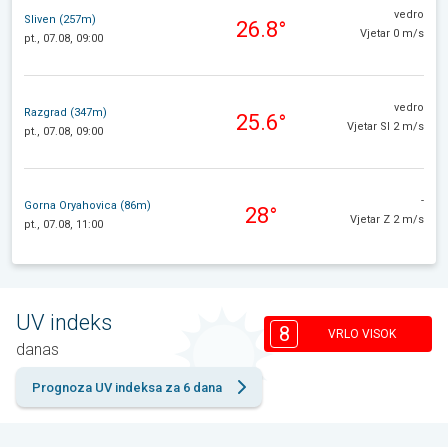
vedro
Sliven (257m)
26.8°
Vjetar 0 m/s
pt., 07.08, 09:00
vedro
Razgrad (347m)
25.6°
Vjetar SI 2 m/s
pt., 07.08, 09:00
-
Gorna Oryahovica (86m)
28°
Vjetar Z 2 m/s
pt., 07.08, 11:00
UV indeks
8
VRLO VISOK
danas
Prognoza UV indeksa za 6 dana