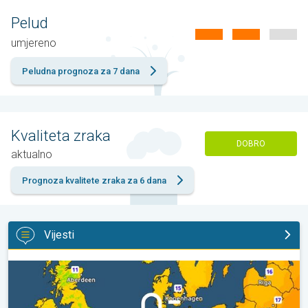
Pelud
umjereno
Peludna prognoza za 7 dana
Kvaliteta zraka
DOBRO
aktualno
Prognoza kvalitete zraka za 6 dana
Vijesti
Hladnije noći pred nama. Zapadna-središnja Europa. . .