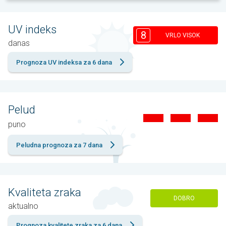
UV indeks
8
VRLO VISOK
danas
Prognoza UV indeksa za 6 dana
Pelud
puno
Peludna prognoza za 7 dana
Kvaliteta zraka
DOBRO
aktualno
Prognoza kvalitete zraka za 6 dana