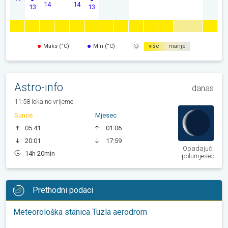
14
14
13
13
Maks (°C)
Min (°C)
više
manje
Astro-info
danas
11:58 lokalno vrijeme
Sunce
Mjesec
05:41
01:06
20:01
17:59
Opadajući
14h 20min
polumjesec
Prethodni podaci
Meteorološka stanica Tuzla aerodrom