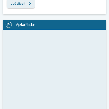
Još vijesti
VjetarRadar