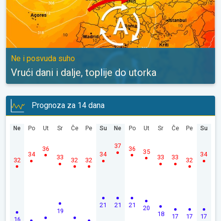
Ne i posvuda suho
Vrući dani i dalje, toplije do utorka
Prognoza za 14 dana
Ne
Po
Ut
Sr
Če
Pe
Su
Ne
Po
Ut
Sr
Če
Pe
Su
37
36
36
35
34
34
34
33
33
33
32
32
32
32
21
21
21
20
19
18
17
17
17
16