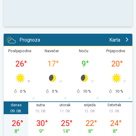
Prognoza
Karta
Poslijepodne
Navečer
Noću
Prijepodne
26
°
17
°
9
°
20
°
0 %
0 %
10 %
10 %
danas
sutra
utorak
srijeda
četvrtak
p
09. 08.
10. 08.
11. 08.
12. 08.
13. 08.
1
nedjelja, 09. 08.
ponedjeljak, 10. 08.
utorak, 11. 08.
srijeda, 12. 08.
četvrtak, 13.
26
°
30
°
25
°
22
°
24
°
8
°
9
°
14
°
8
°
8
°