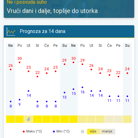
Ne i posvuda suho
Vrući dani i dalje, toplije do utorka
Prognoza za 14 dana
Ne
Po
Ut
Sr
Če
Pe
Su
Ne
Po
Ut
Sr
Če
Pe
Su
30
30
29
29
26
26
25
25
24
24
24
23
22
22
16
15
14
14
14
13
11
11
11
9
8
8
8
8
Maks (°C)
Min (°C)
više
manje