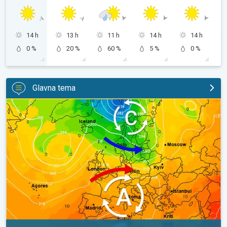
14 h
13 h
11 h
14 h
14 h
0 %
20 %
60 %
5 %
0 %
Glavna tema
Vrući dani i dalje, toplije do utorka. Ne i posvuda suho. . .