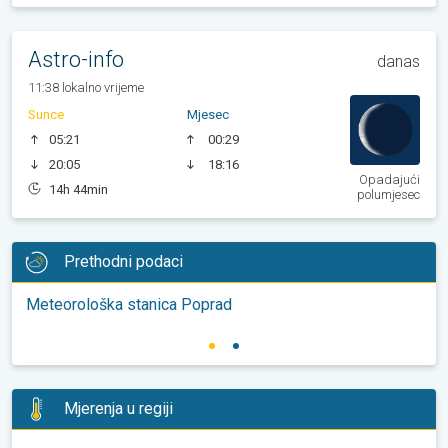
Astro-info
danas
11:38 lokalno vrijeme
Sunce
Mjesec
05:21
00:29
20:05
18:16
Opadajući
14h 44min
polumjesec
Prethodni podaci
Meteorološka stanica Poprad
Mjerenja u regiji