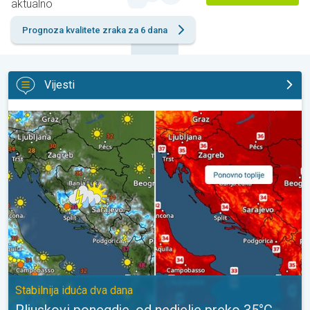
aktualno
Prognoza kvalitete zraka za 6 dana
Vijesti
Pljuskovi ponegdje, od nedjelje preko 35°C. Stabilnija iduća dva 
Stabilnija iduća dva dana
Pljuskovi ponegdje, od nedjelje preko 35°C