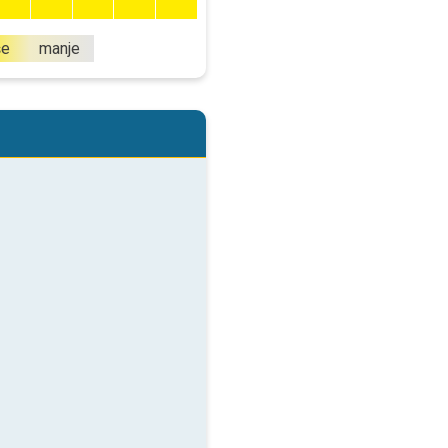
še
manje