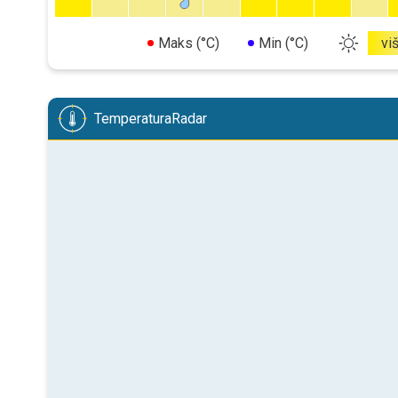
Maks (°C)
Min (°C)
vi
TemperaturaRadar