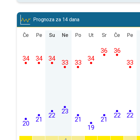
Prognoza za 14 dana
Če
Pe
Su
Ne
Po
Ut
Sr
Če
Pe
36
36
34
34
34
34
33
33
33
23
22
22
22
21
21
21
20
19