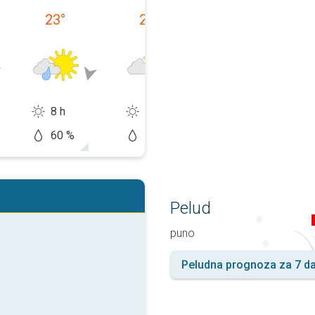
23
°
21
°
19
°
8 h
11 h
14 h
60 %
10 %
10 %
Pelud
puno
Peludna prognoza za 7 d