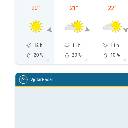
20
°
21
°
22
°
12 h
11 h
11 h
20 %
20 %
10 %
VjetarRadar