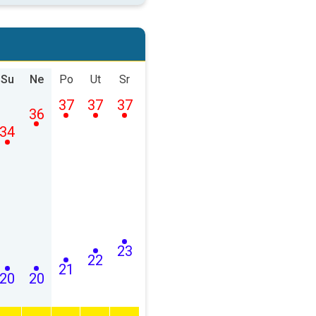
Su
Ne
Po
Ut
Sr
37
37
37
36
34
23
22
21
20
20