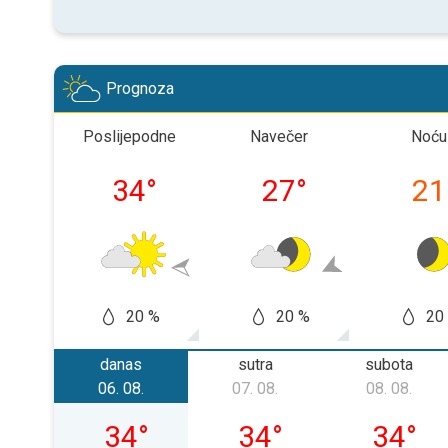
Prognoza
Poslijepodne
Navečer
Noću
34
°
27
°
21
20 %
20 %
20
danas
sutra
subota
06. 08.
07. 08.
08. 08.
četvrtak, 06. 08.
petak, 07. 08.
subota, 
34
°
34
°
34
°