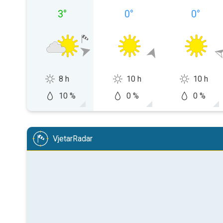
3
°
0
°
0
°
8 h
10 h
10 h
10 %
0 %
0 %
VjetarRadar