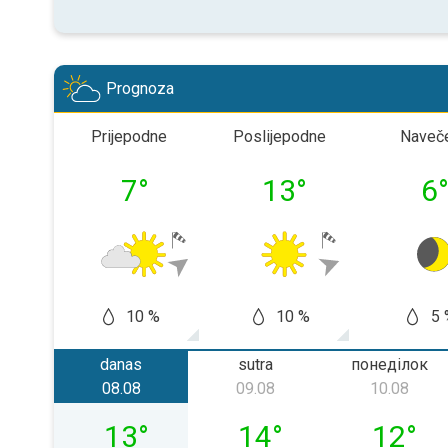
Prognoza
Prijepodne
Poslijepodne
Naveč
7
°
13
°
6
10 %
10 %
5 
danas
sutra
понеділок
08.08
09.08
10.08
субота, 08.08
неділя, 09.08
понеділ
13
°
14
°
12
°