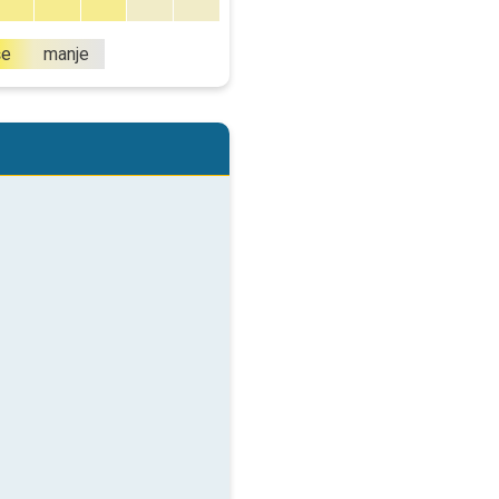
še
manje