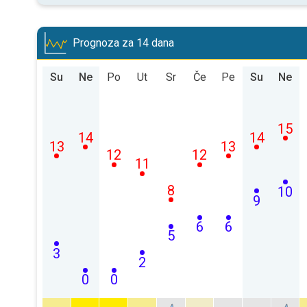
Prognoza za 14 dana
Su
Ne
Po
Ut
Sr
Če
Pe
Su
Ne
15
14
14
13
13
12
12
11
8
10
9
6
6
5
3
2
0
0