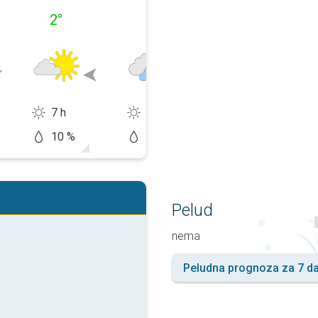
2
°
5
°
6
°
7 h
0 h
2 h
10 %
60 %
50 %
Pelud
nema
Peludna prognoza za 7 d