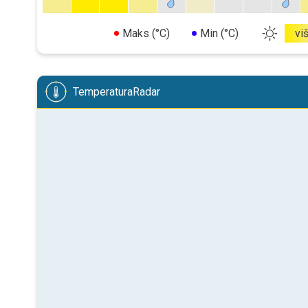
Maks (°C)
Min (°C)
vi
TemperaturaRadar